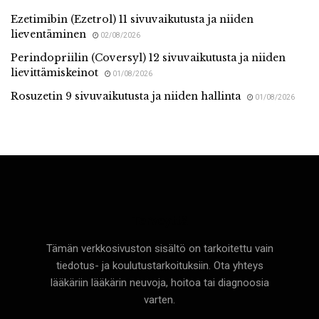
Ezetimibin (Ezetrol) 11 sivuvaikutusta ja niiden
lieventäminen
02/08/2026
Perindopriilin (Coversyl) 12 sivuvaikutusta ja niiden
lievittämiskeinot
01/08/2026
Rosuzetin 9 sivuvaikutusta ja niiden hallinta
01/08/2026
Terveyttä
Tämän verkkosivuston sisältö on tarkoitettu vain
tiedotus- ja koulutustarkoituksiin. Ota yhteys
lääkäriin lääkärin neuvoja, hoitoa tai diagnoosia
varten.