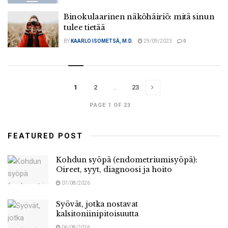
Binokulaarinen näköhäiriö: mitä sinun
tulee tietää
BY
KAARLO ISOMETSÄ, M.D.
29/09/2023
0
1
2
…
23
PAGE 1 OF 23
FEATURED POST
Kohdun syöpä (endometriumisyöpä):
Oireet, syyt, diagnoosi ja hoito
07/08/2026
Syövät, jotka nostavat
kalsitoniinipitoisuutta
06/08/2026