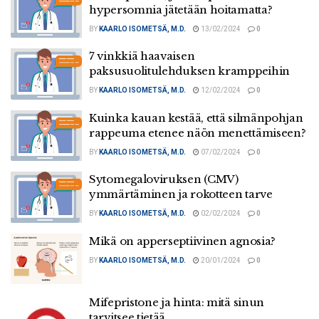
hypersomnia jätetään hoitamatta?
BY
KAARLO ISOMETSÄ, M.D.
13/02/2024
0
7 vinkkiä haavaisen
paksusuolitulehduksen kramppeihin
BY
KAARLO ISOMETSÄ, M.D.
12/02/2024
0
Kuinka kauan kestää, että silmänpohjan
rappeuma etenee näön menettämiseen?
BY
KAARLO ISOMETSÄ, M.D.
07/02/2024
0
Sytomegaloviruksen (CMV)
ymmärtäminen ja rokotteen tarve
BY
KAARLO ISOMETSÄ, M.D.
02/02/2024
0
Mikä on apperseptiivinen agnosia?
BY
KAARLO ISOMETSÄ, M.D.
20/01/2024
0
Mifepristone ja hinta: mitä sinun
tarvitsee tietää