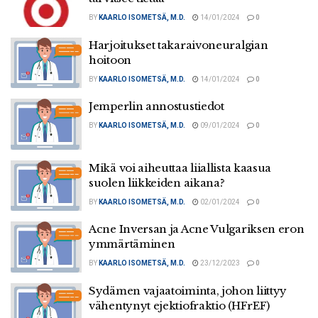
BY
KAARLO ISOMETSÄ, M.D.
14/01/2024
0
Harjoitukset takaraivoneuralgian
hoitoon
BY
KAARLO ISOMETSÄ, M.D.
14/01/2024
0
Jemperlin annostustiedot
BY
KAARLO ISOMETSÄ, M.D.
09/01/2024
0
Mikä voi aiheuttaa liiallista kaasua
suolen liikkeiden aikana?
BY
KAARLO ISOMETSÄ, M.D.
02/01/2024
0
Acne Inversan ja Acne Vulgariksen eron
ymmärtäminen
BY
KAARLO ISOMETSÄ, M.D.
23/12/2023
0
Sydämen vajaatoiminta, johon liittyy
vähentynyt ejektiofraktio (HFrEF)