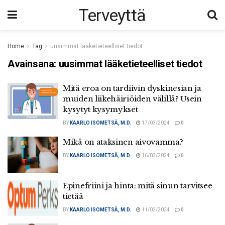
Terveyttä
Home
Tag
uusimmat lääketieteelliset tiedot
Avainsana:
uusimmat lääketieteelliset tiedot
Mitä eroa on tardiivin dyskinesian ja
muiden liikehäiriöiden välillä? Usein
kysytyt kysymykset
BY
KAARLO ISOMETSÄ, M.D.
17/03/2024
0
Mikä on ataksinen aivovamma?
BY
KAARLO ISOMETSÄ, M.D.
16/03/2024
0
Epinefriini ja hinta: mitä sinun tarvitsee
tietää
BY
KAARLO ISOMETSÄ, M.D.
11/03/2024
0