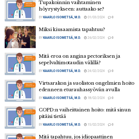
Tupakoinnin vaihtaminen
höyrystykseen: auttaako se?
BY
KAARLO ISOMETSÄ, M.D.
01/03/2024
0
Miksi kiusaamista tapahtuu?
BY
KAARLO ISOMETSÄ, M.D.
26/02/2024
0
Mitä eroa on angina pectoriksen ja
sepelvaltimotaudin välillä?
BY
KAARLO ISOMETSÄ, M.D.
24/02/2024
0
Virtsarakon ja suoliston ongelmien hoito
edenneen eturauhassyövän avulla
BY
KAARLO ISOMETSÄ, M.D.
18/02/2024
0
COPD:n vaiheittainen hoito: mitä sinun
pitäisi tietää
BY
KAARLO ISOMETSÄ, M.D.
15/02/2024
0
Mitä tapahtuu, jos idiopaattinen