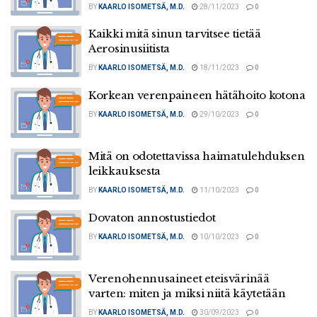
BY
KAARLO ISOMETSÄ, M.D.
28/11/2023
0
Kaikki mitä sinun tarvitsee tietää
Aerosinusiitista
BY
KAARLO ISOMETSÄ, M.D.
18/11/2023
0
Korkean verenpaineen hätähoito kotona
BY
KAARLO ISOMETSÄ, M.D.
29/10/2023
0
Mitä on odotettavissa haimatulehduksen
leikkauksesta
BY
KAARLO ISOMETSÄ, M.D.
11/10/2023
0
Dovaton annostustiedot
BY
KAARLO ISOMETSÄ, M.D.
10/10/2023
0
Verenohennusaineet eteisvärinää
varten: miten ja miksi niitä käytetään
BY
KAARLO ISOMETSÄ, M.D.
30/09/2023
0