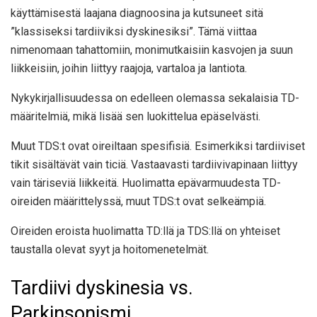
käyttämisestä laajana diagnoosina ja kutsuneet sitä
”klassiseksi tardiiviksi dyskinesiksi”. Tämä viittaa
nimenomaan tahattomiin, monimutkaisiin kasvojen ja suun
liikkeisiin, joihin liittyy raajoja, vartaloa ja lantiota.
Nykykirjallisuudessa on edelleen olemassa sekalaisia ​​​​TD-
määritelmiä, mikä lisää sen luokittelua epäselvästi.
Muut TDS:t ovat oireiltaan spesifisiä. Esimerkiksi tardiiviset
tikit sisältävät vain ticiä. Vastaavasti tardiivivapinaan liittyy
vain täriseviä liikkeitä. Huolimatta epävarmuudesta TD-
oireiden määrittelyssä, muut TDS:t ovat selkeämpiä.
Oireiden eroista huolimatta TD:llä ja TDS:llä on yhteiset
taustalla olevat syyt ja hoitomenetelmät.
Tardiivi dyskinesia vs.
Parkinsonismi