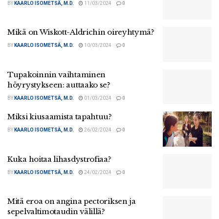
BY
KAARLO ISOMETSÄ, M.D.
11/03/2024
0
Mikä on Wiskott-Aldrichin oireyhtymä?
BY
KAARLO ISOMETSÄ, M.D.
10/03/2024
0
Tupakoinnin vaihtaminen
höyrystykseen: auttaako se?
BY
KAARLO ISOMETSÄ, M.D.
01/03/2024
0
Miksi kiusaamista tapahtuu?
BY
KAARLO ISOMETSÄ, M.D.
26/02/2024
0
Kuka hoitaa lihasdystrofiaa?
BY
KAARLO ISOMETSÄ, M.D.
24/02/2024
0
Mitä eroa on angina pectoriksen ja
sepelvaltimotaudin välillä?