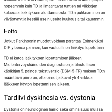
nopeammin kuin TD, ja ilmaantuvat tuntien tai viikkojen
kuluessa lääkityksen aloittamisesta. TD:n puhkeaminen on
viivästynyt ja kestää usein useita kuukausia tai kauemmin.
Hoito
Jotkut Parkinsonin muodot voidaan parantaa. Esimerkiksi
DIP yleensä paranee, kun vastuullinen lääkitys lopetetaan.
TD ei katoa lääkityksen lopettamisen jälkeen.
Mielenterveyshäiriöiden diagnostisen ja tilastollisen
käsikirjan 5. painos, tekstiversio (DSM-5-TR) mukaan TD:n
määrittävä piirre on, että oireet jatkuvat yli 4 viikkoa
lääkkeen käytön lopettamisen jälkeen.
Tardiivi dyskinesia vs. dystonia
Dystonia on neurologinen häiriö sekä ominaisuus muissa