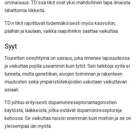
ominaisuus. TD:ssä tikit ovat yksi mahdollinen tapa ilmaista
tahattomia liikkeitä.
TD:n tikit rajoittuvat todennäköisesti myös kasvoihin,
päähän ja kaulaan, vaikka raajoihinkin saattaa vaikuttaa.
Syyt
Touretten oireyhtymä on sairaus, joka ilmenee lapsuudessa
ja vaikuttaa pojilla
useammin
kuin tytöt. Sen tarkkoja syitä ei
tunneta, mutta genetiikan, aivojen toiminnan ja rakenteen
muutosten sekä ympäristötekijöiden uskotaan vaikuttavan
asiaan.
TD johtuu erityisesti dopamiinireseptoriantagonistien
käytöstä, lääkkeistä, jotka estävät dopamiinireseptoreja
kehossa. Se
vaikuttaa naisiin enemmän kuin miehiin
ja se on
yleisempää iän myötä.