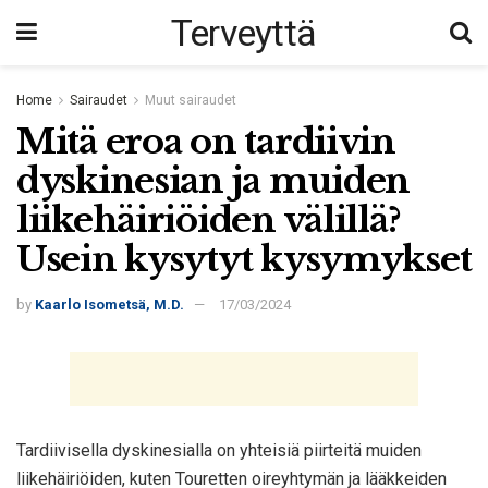
Terveyttä
Home
Sairaudet
Muut sairaudet
Mitä eroa on tardiivin
dyskinesian ja muiden
liikehäiriöiden välillä?
Usein kysytyt kysymykset
by
Kaarlo Isometsä, M.D.
17/03/2024
Tardiivisella dyskinesialla on yhteisiä piirteitä muiden
liikehäiriöiden, kuten Touretten oireyhtymän ja lääkkeiden