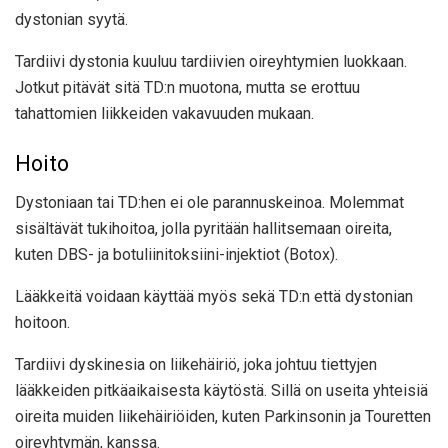
dystonian syytä.
Tardiivi dystonia kuuluu tardiivien oireyhtymien luokkaan.
Jotkut pitävät sitä TD:n muotona, mutta se erottuu
tahattomien liikkeiden vakavuuden mukaan.
Hoito
Dystoniaan tai TD:hen ei ole parannuskeinoa. Molemmat
sisältävät tukihoitoa, jolla pyritään hallitsemaan oireita,
kuten DBS- ja botuliinitoksiini-injektiot (Botox).
Lääkkeitä voidaan käyttää myös sekä TD:n että dystonian
hoitoon.
Tardiivi dyskinesia on liikehäiriö, joka johtuu tiettyjen
lääkkeiden pitkäaikaisesta käytöstä. Sillä on useita yhteisiä
oireita muiden liikehäiriöiden, kuten Parkinsonin ja Touretten
oireyhtymän, kanssa.