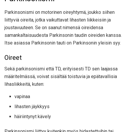
Parkinsonismi on motorinen oireyhtymä, joukko siihen
liittyviä oireita, jotka vaikuttavat lihasten liikkeisiin ja
joustavuuteen. Se on saanut nimensä oireidensa
samankaltaisuudesta Parkinsonin taudin oireiden kanssa.
Itse asiassa Parkinsonin tauti on Parkinsonin yleisin syy.
Oireet
Sekä parkinsonismi että TD, erityisesti TD sen laajassa
määritelmässä, voivat sisältää toistuvia ja epätavallisia
lihasliikkeitä, kuten:
vapinaa
lihasten jäykkyys
häiriintynyt kävely
Parkinsonismi liittyy kuitenkin myös hidastettuihin tai