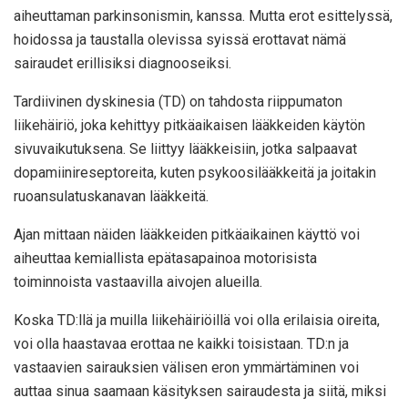
aiheuttaman parkinsonismin, kanssa. Mutta erot esittelyssä,
hoidossa ja taustalla olevissa syissä erottavat nämä
sairaudet erillisiksi diagnooseiksi.
Tardiivinen dyskinesia (TD) on tahdosta riippumaton
liikehäiriö, joka kehittyy pitkäaikaisen lääkkeiden käytön
sivuvaikutuksena. Se liittyy lääkkeisiin, jotka salpaavat
dopamiinireseptoreita, kuten psykoosilääkkeitä ja joitakin
ruoansulatuskanavan lääkkeitä.
Ajan mittaan näiden lääkkeiden pitkäaikainen käyttö voi
aiheuttaa kemiallista epätasapainoa motorisista
toiminnoista vastaavilla aivojen alueilla.
Koska TD:llä ja muilla liikehäiriöillä voi olla erilaisia ​​oireita,
voi olla haastavaa erottaa ne kaikki toisistaan. TD:n ja
vastaavien sairauksien välisen eron ymmärtäminen voi
auttaa sinua saamaan käsityksen sairaudesta ja siitä, miksi