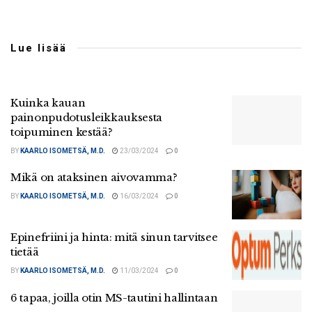
Lue lisää
Kuinka kauan
painonpudotusleikkauksesta
toipuminen kestää?
BY
KAARLO ISOMETSÄ, M.D.
23/03/2024
0
Mikä on ataksinen aivovamma?
BY
KAARLO ISOMETSÄ, M.D.
16/03/2024
0
Epinefriini ja hinta: mitä sinun tarvitsee
tietää
BY
KAARLO ISOMETSÄ, M.D.
11/03/2024
0
6 tapaa, joilla otin MS-tautini hallintaan