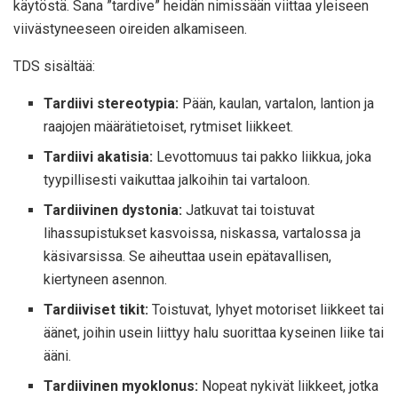
käytöstä. Sana ”tardive” heidän nimissään viittaa yleiseen
viivästyneeseen oireiden alkamiseen.
TDS sisältää:
Tardiivi stereotypia:
Pään, kaulan, vartalon, lantion ja
raajojen määrätietoiset, rytmiset liikkeet.
Tardiivi akatisia:
Levottomuus tai pakko liikkua, joka
tyypillisesti vaikuttaa jalkoihin tai vartaloon.
Tardiivinen dystonia:
Jatkuvat tai toistuvat
lihassupistukset kasvoissa, niskassa, vartalossa ja
käsivarsissa. Se aiheuttaa usein epätavallisen,
kiertyneen asennon.
Tardiiviset tikit:
Toistuvat, lyhyet motoriset liikkeet tai
äänet, joihin usein liittyy halu suorittaa kyseinen liike tai
ääni.
Tardiivinen myoklonus:
Nopeat nykivät liikkeet, jotka