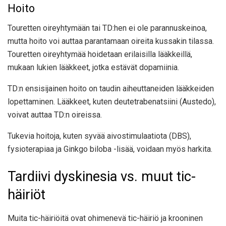
Hoito
Touretten oireyhtymään tai TD:hen ei ole parannuskeinoa,
mutta hoito voi auttaa parantamaan oireita kussakin tilassa.
Touretten oireyhtymää hoidetaan erilaisilla lääkkeillä,
mukaan lukien lääkkeet, jotka estävät dopamiinia.
TD:n ensisijainen hoito on taudin aiheuttaneiden lääkkeiden
lopettaminen. Lääkkeet, kuten deutetrabenatsiini (Austedo),
voivat auttaa TD:n oireissa.
Tukevia hoitoja, kuten syvää aivostimulaatiota (DBS),
fysioterapiaa ja Ginkgo biloba -lisää, voidaan myös harkita.
Tardiivi dyskinesia vs. muut tic-
häiriöt
Muita tic-häiriöitä ovat ohimenevä tic-häiriö ja krooninen