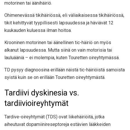
motorinen tai äänihäiriö.
Ohimenevässä tikihäiriössä, eli väliaikaisessa tikihäiriössä,
tikit kehittyvät tyypillisesti lapsuudessa ja häviävät 12
kuukauden kuluessa ilman hoitoa.
Krooninen motorinen tai äänellinen tic-häiriö on myös
alkanut lapsuudessa. Mutta siinä on vain motorisia tai
lauluääniä – ei molempia, kuten Touretten oireyhtymässä.
TD pysyy diagnoosina erillään näistä tic-häiriöistä samoista
syistä kuin se on erillään Touretten oireyhtymästä.
Tardiivi dyskinesia vs.
tardiivioireyhtymät
Tardive-oireyhtymät (TDS) ovat liikehäiriöitä, jotka
aiheutuvat dopamiinireseptoreja estävien lääkkeiden