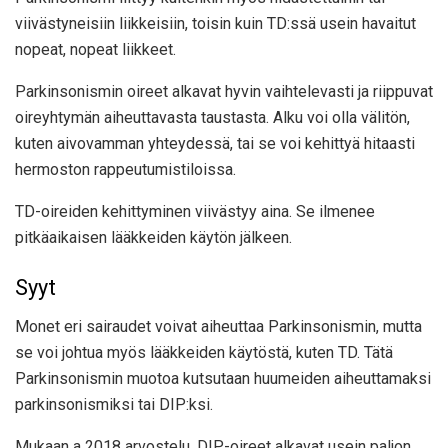
viivästyneisiin liikkeisiin, toisin kuin TD:ssä usein havaitut
nopeat, nopeat liikkeet.
Parkinsonismin oireet alkavat hyvin vaihtelevasti ja riippuvat
oireyhtymän aiheuttavasta taustasta. Alku voi olla välitön,
kuten aivovamman yhteydessä, tai se voi kehittyä hitaasti
hermoston rappeutumistiloissa.
TD-oireiden kehittyminen viivästyy aina. Se ilmenee
pitkäaikaisen lääkkeiden käytön jälkeen.
Syyt
Monet eri sairaudet voivat aiheuttaa Parkinsonismin, mutta
se voi johtua myös lääkkeiden käytöstä, kuten TD. Tätä
Parkinsonismin muotoa kutsutaan huumeiden aiheuttamaksi
parkinsonismiksi tai DIP:ksi.
Mukaan a
2018 arvostelu
, DIP-oireet alkavat usein paljon