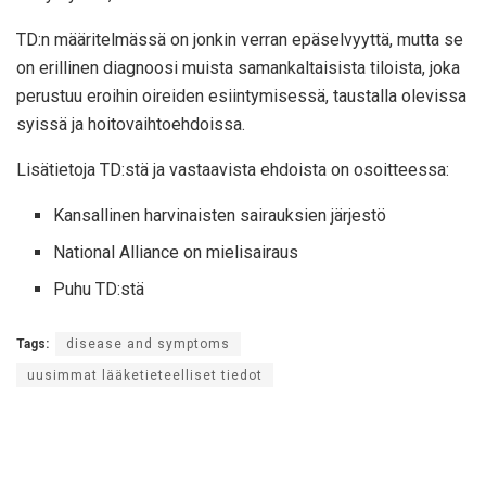
TD:n määritelmässä on jonkin verran epäselvyyttä, mutta se
on erillinen diagnoosi muista samankaltaisista tiloista, joka
perustuu eroihin oireiden esiintymisessä, taustalla olevissa
syissä ja hoitovaihtoehdoissa.
Lisätietoja TD:stä ja vastaavista ehdoista on osoitteessa:
Kansallinen harvinaisten sairauksien järjestö
National Alliance on mielisairaus
Puhu TD:stä
Tags:
disease and symptoms
uusimmat lääketieteelliset tiedot