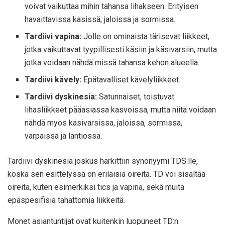
voivat vaikuttaa mihin tahansa lihakseen. Erityisen
havaittavissa käsissä, jaloissa ja sormissa.
Tardiivi vapina:
Jolle on ominaista tärisevät liikkeet,
jotka vaikuttavat tyypillisesti käsiin ja käsivarsiin, mutta
jotka voidaan nähdä missä tahansa kehon alueella.
Tardiivi kävely:
Epätavalliset kävelyliikkeet.
Tardiivi dyskinesia:
Satunnaiset, toistuvat
lihasliikkeet pääasiassa kasvoissa, mutta niitä voidaan
nähdä myös käsivarsissa, jaloissa, sormissa,
varpaissa ja lantiossa.
Tardiivi dyskinesia
joskus harkittiin
synonyymi TDS:lle,
koska sen esittelyssä on erilaisia ​​oireita. TD voi sisältää
oireita, kuten esimerkiksi tics ja vapina, sekä muita
epäspesifisiä tahattomia liikkeitä.
Monet asiantuntijat ovat kuitenkin luopuneet TD:n