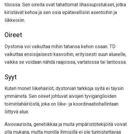
tiloissa. Sen oireita ovat tahattomat lihassupistukset, jotka
kiristävät kehoa ja sen osia epätavallisiin asentoihin ja
liikkeisiin.
Oireet
Dystonia voi vaikuttaa mihin tahansa kehon osaan. TD
vaikuttaa ensisijaisesti kasvoihin, erityisesti suun alueelle,
vaikka se voidaan nähdä raajoissa, vartalossa tai lantiossa.
Syyt
Kuten monet liikehäiriöt, dystonian tarkkoja syitä ei täysin
ymmärretä. Sen oireet johtuvat aivojen tyviganglioiden
toimintahäiriöstä, joka on liike- ja koordinaatiohallintaan
liittyvä alue.
Aivovaurioita, genetiikkaa ja muita ympäristötekijöitä voivat
olla mukana, mutta monilla ihmisillä ei ole tunnistettavaa