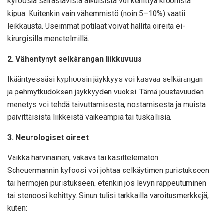
kyfoosia sairastavista aikuisista voi kehittyä kroonista
kipua. Kuitenkin vain vähemmistö (noin 5–10%) vaatii
leikkausta. Useimmat potilaat voivat hallita oireita ei-
kirurgisilla menetelmillä.
2. Vähentynyt selkärangan liikkuvuus
Ikääntyessäsi kyphoosin jäykkyys voi kasvaa selkärangan
ja pehmytkudoksen jäykkyyden vuoksi. Tämä joustavuuden
menetys voi tehdä taivuttamisesta, nostamisesta ja muista
päivittäisistä liikkeistä vaikeampia tai tuskallisia.
3. Neurologiset oireet
Vaikka harvinainen, vakava tai käsittelemätön
Scheuermannin kyfoosi voi johtaa selkäytimen puristukseen
tai hermojen puristukseen, etenkin jos levyn rappeutuminen
tai stenoosi kehittyy. Sinun tulisi tarkkailla varoitusmerkkejä,
kuten: