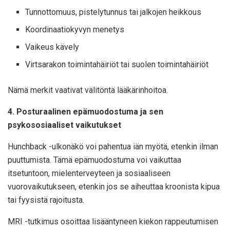
Tunnottomuus, pistelytunnus tai jalkojen heikkous
Koordinaatiokyvyn menetys
Vaikeus kävely
Virtsarakon toimintahäiriöt tai suolen toimintahäiriöt
Nämä merkit vaativat välitöntä lääkärinhoitoa.
4. Posturaalinen epämuodostuma ja sen
psykososiaaliset vaikutukset
Hunchback -ulkonäkö voi pahentua iän myötä, etenkin ilman
puuttumista. Tämä epämuodostuma voi vaikuttaa
itsetuntoon, mielenterveyteen ja sosiaaliseen
vuorovaikutukseen, etenkin jos se aiheuttaa kroonista kipua
tai fyysistä rajoitusta.
MRI -tutkimus osoittaa lisääntyneen kiekon rappeutumisen