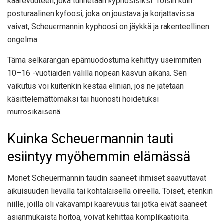
kaarevuuteen, joka tunnetaan kyphosisiksi. Toisin kuin
posturaalinen kyfoosi, joka on joustava ja korjattavissa
vaivat, Scheuermannin kyphoosi on jäykkä ja rakenteellinen
ongelma.
Tämä selkärangan epämuodostuma kehittyy useimmiten
10–16 -vuotiaiden välillä nopean kasvun aikana. Sen
vaikutus voi kuitenkin kestää eliniän, jos ne jätetään
käsittelemättömäksi tai huonosti hoidetuksi
murrosikäisenä.
Kuinka Scheuermannin tauti
esiintyy myöhemmin elämässä
Monet Scheuermannin taudin saaneet ihmiset saavuttavat
aikuisuuden lievällä tai kohtalaisella oireella. Toiset, etenkin
niille, joilla oli vakavampi kaarevuus tai jotka eivät saaneet
asianmukaista hoitoa, voivat kehittää komplikaatioita.