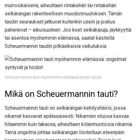
murrosikäisenä, aiheuttaen rintakehän tai rintakehän
selkärangan rakenteellisen muodonmuutoksen. Tämän
taudin seuraukset jatkuvat kuitenkin usein ja joskus
pahenevat – aikuisuuteen. Jos koet selkäkipuja, jäykkyyttä
tai asentoa myöhemmin elämässä, saatat käsitellä
Scheuermannin taudin pitkäaikaisia ​​vaikutuksia.
Scheuermannin tauti myöhemmin elämässä (keski -iässä)
Mikä on Scheuermannin tauti?
Scheuermannin tauti on selkärangan kehityshäiriö, jossa
nikamat kasvavat epätasaisesti. Nikamien etuosa kasvaa
hitaammin kuin takaosa, aiheuttaen kiilanmuotoisia nikamia.
Tämä ongelma johtaa selkärangan liioiteltuun eteenpäin