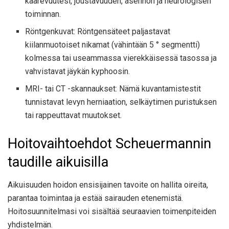
kaarevuutesi, joustavuuden, asennon ja neurologisen
toiminnan.
Röntgenkuvat: Röntgensäteet paljastavat
kiilanmuotoiset nikamat (vähintään 5 ° segmentti)
kolmessa tai useammassa vierekkäisessä tasossa ja
vahvistavat jäykän kyphoosin.
MRI- tai CT -skannaukset: Nämä kuvantamistestit
tunnistavat levyn herniaation, selkäytimen puristuksen
tai rappeuttavat muutokset.
Hoitovaihtoehdot Scheuermannin
taudille aikuisilla
Aikuisuuden hoidon ensisijainen tavoite on hallita oireita,
parantaa toimintaa ja estää sairauden etenemistä.
Hoitosuunnitelmasi voi sisältää seuraavien toimenpiteiden
yhdistelmän.