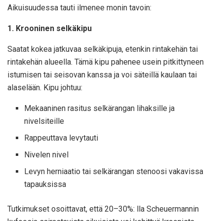
Aikuisuudessa tauti ilmenee monin tavoin:
1. Krooninen selkäkipu
Saatat kokea jatkuvaa selkäkipuja, etenkin rintakehän tai
rintakehän alueella. Tämä kipu pahenee usein pitkittyneen
istumisen tai seisovan kanssa ja voi säteillä kaulaan tai
alaselään. Kipu johtuu:
Mekaaninen rasitus selkärangan lihaksille ja
nivelsiteille
Rappeuttava levytauti
Nivelen nivel
Levyn herniaatio tai selkärangan stenoosi vakavissa
tapauksissa
Tutkimukset osoittavat, että 20–30%: lla Scheuermannin