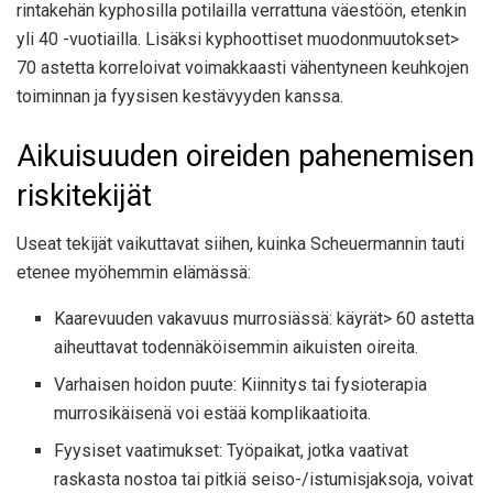
rintakehän kyphosilla potilailla verrattuna väestöön, etenkin
yli 40 -vuotiailla. Lisäksi kyphoottiset muodonmuutokset>
70 astetta korreloivat voimakkaasti vähentyneen keuhkojen
toiminnan ja fyysisen kestävyyden kanssa.
Aikuisuuden oireiden pahenemisen
riskitekijät
Useat tekijät vaikuttavat siihen, kuinka Scheuermannin tauti
etenee myöhemmin elämässä:
Kaarevuuden vakavuus murrosiässä: käyrät> 60 astetta
aiheuttavat todennäköisemmin aikuisten oireita.
Varhaisen hoidon puute: Kiinnitys tai fysioterapia
murrosikäisenä voi estää komplikaatioita.
Fyysiset vaatimukset: Työpaikat, jotka vaativat
raskasta nostoa tai pitkiä seiso-/istumisjaksoja, voivat