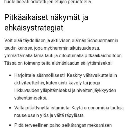
huolellisesti odotettujen etujen perusteella.
Pitkäaikaiset näkymät ja
ehkäisystrategiat
Voit elää täydellisen ja aktiivisen elämän Scheuermannin
taudin kanssa, jopa myöhemmin aikuisuudessa,
ymmärtämällä tämä tauti ja sitoutumalla pitkäaikaishoitoon.
Tässä on toimenpiteitä elämänlaadun säilyttämiseksi:
Harjoittele säännöllisesti: Keskity vähävaikutteisiin
aktiviteetteihin, kuten uinti, kävely tai jooga
liikkuvuuden ylläpitämiseksi ja nivelten jäykkyyden
vähentämiseksi.
Vältä pitkittynyttä istumista: Käytä ergonomisia tuoleja,
nouse usein ylös ja vältä räpylästä.
Pidä terveellinen paino selkärangan mekaanisen