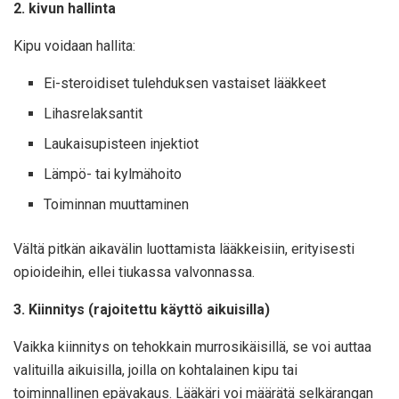
2. kivun hallinta
Kipu voidaan hallita:
Ei-steroidiset tulehduksen vastaiset lääkkeet
Lihasrelaksantit
Laukaisupisteen injektiot
Lämpö- tai kylmähoito
Toiminnan muuttaminen
Vältä pitkän aikavälin luottamista lääkkeisiin, erityisesti
opioideihin, ellei tiukassa valvonnassa.
3. Kiinnitys (rajoitettu käyttö aikuisilla)
Vaikka kiinnitys on tehokkain murrosikäisillä, se voi auttaa
valituilla aikuisilla, joilla on kohtalainen kipu tai
toiminnallinen epävakaus. Lääkäri voi määrätä selkärangan