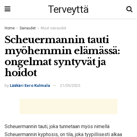
Terveyttä
Home
Sairaudet
Muut sairaudet
Scheuermannin tauti
myöhemmin elämässä:
ongelmat syntyvät ja
hoidot
by
Lääkäri Eero Kulmala
21/05/2025
Scheuermannin tauti, joka tunnetaan myös nimellä
Scheuermannin kyphosis, on tila, joka tyypillisesti alkaa