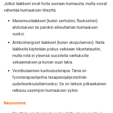
Jotkut lääkkeet eivät hoita suoraan huimausta, mutta voivat
vähentää huimauksen tiheyttä:
Masennuslääkkeet (kuten sertraliini, fluoksetiini):
ahdistuksen tai paniikin aiheuttaman huimauksen
vuoksi.
Antikolinergiset lääkkeet (kuten skopoliamiini): Näitä
lääkkeitä käytetään joskus vaikeaan liikuntataudiin,
mutta niitä ei yleensä suositella vanhuksille
sekaannuksen ja kuivan suun takia.
Vestibulaarinen kuntoutusterapia: Tämä on
fysioterapiaohjelma tasapainojärjestelmän
uudelleenkouluttamiseksi. Se on tärkein pitkäaikainen
ratkaisu useimpiin huimauksen syihin.
Neuvomme: