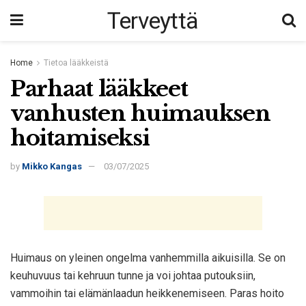
Terveyttä
Home
Tietoa lääkkeistä
Parhaat lääkkeet
vanhusten huimauksen
hoitamiseksi
by
Mikko Kangas
03/07/2025
Huimaus on yleinen ongelma vanhemmilla aikuisilla. Se on
keuhuvuus tai kehruun tunne ja voi johtaa putouksiin,
vammoihin tai elämänlaadun heikkenemiseen. Paras hoito