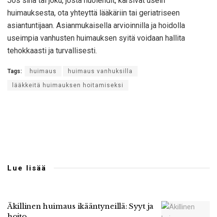
Jos sinä tai joku, josta huolehdit, kärsivät usein
huimauksesta, ota yhteyttä lääkäriin tai geriatriseen
asiantuntijaan. Asianmukaisella arvioinnilla ja hoidolla
useimpia vanhusten huimauksen syitä voidaan hallita
tehokkaasti ja turvallisesti.
Tags:
huimaus
huimaus vanhuksilla
lääkkeitä huimauksen hoitamiseksi
Lue lisää
Äkillinen huimaus ikääntyneillä: Syyt ja
hoito