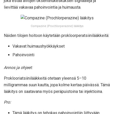
joka estää aivojen oksentelukeskuksen signaaleja ja
lievittää vakavaa pahoinvointia ja huimausta.
Compazine (Prochlorperazine) lääkitys
Näiden tilojen hoitoon käytetään prokloorperatsiinilääkkeitä:
Vakavat huimaushyökkäykset
Pahoinvointi
Annos ja ohjeet:
Proklooriatsiinilääkkeitä otetaan yleensä 5–10
milligrammaa suun kautta, jopa kolme kertaa päivässä. Tämä
lääkitys on saatavana myös peräpuistoina tai injektioina.
Pro:
Tämä lääkitys on tehokas pahoinvointiin liittyvään