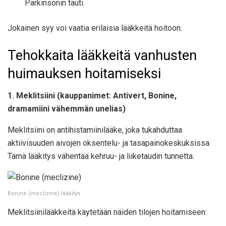
Parkinsonin tauti.
Jokainen syy voi vaatia erilaisia ​​lääkkeitä hoitoon.
Tehokkaita lääkkeitä vanhusten
huimauksen hoitamiseksi
1. Meklitsiini (kauppanimet: Antivert, Bonine,
dramamiini vähemmän unelias)
Meklitsiini on antihistamiinilääke, joka tukahduttaa
aktiivisuuden aivojen oksentelu- ja tasapainokeskuksissa.
Tämä lääkitys vähentää kehruu- ja liiketaudin tunnetta.
Bonine (meclizine) lääkitys
Meklitsiinilääkkeitä käytetään näiden tilojen hoitamiseen: