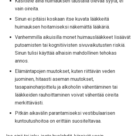
Käsittele aina huimauksen taustalla olevaa syytä, ei
vain oireita.
Sinun ei pitäisi koskaan itse kuvata lääkkeitä
huimauksen hoitamiseksi näkemättä lääkäriä.
Vanhemmilla aikuisilla monet huimauslääkkeet lisäävät
putoamisten tai kognitiivisten sivuvaikutusten riskiä.
Sinun tulisi käyttää alhaisin mahdollinen tehokas
annos.
Elämäntapojen muutokset, kuten riittävän veden
juominen, hitaasti aseman muutokset,
tasapainoharjoittelu ja alkoholin vähentäminen tai
lääkkeiden rauhoittaminen voivat vähentää oireita
merkittävästi.
Pitkän aikavälin parantamiseksi vestibulaarisen
kuntoutushoitoa on erittäin suositeltavaa.