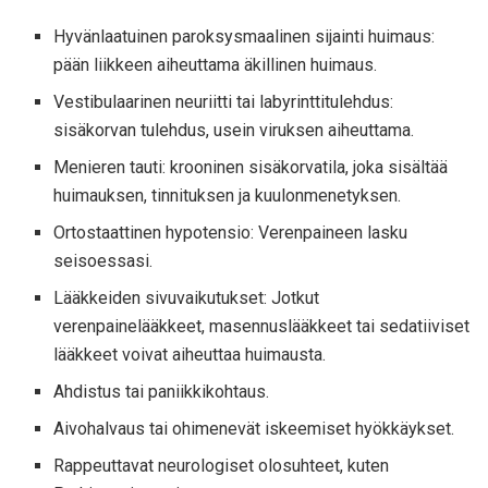
Hyvänlaatuinen paroksysmaalinen sijainti huimaus:
pään liikkeen aiheuttama äkillinen huimaus.
Vestibulaarinen neuriitti tai labyrinttitulehdus:
sisäkorvan tulehdus, usein viruksen aiheuttama.
Menieren tauti: krooninen sisäkorvatila, joka sisältää
huimauksen, tinnituksen ja kuulonmenetyksen.
Ortostaattinen hypotensio: Verenpaineen lasku
seisoessasi.
Lääkkeiden sivuvaikutukset: Jotkut
verenpainelääkkeet, masennuslääkkeet tai sedatiiviset
lääkkeet voivat aiheuttaa huimausta.
Ahdistus tai paniikkikohtaus.
Aivohalvaus tai ohimenevät iskeemiset hyökkäykset.
Rappeuttavat neurologiset olosuhteet, kuten