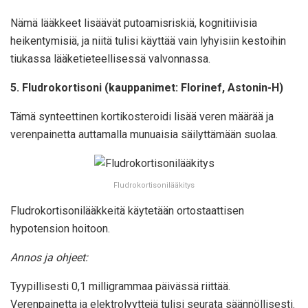
Nämä lääkkeet lisäävät putoamisriskiä, ​​kognitiivisia
heikentymisiä, ja niitä tulisi käyttää vain lyhyisiin kestoihin
tiukassa lääketieteellisessä valvonnassa.
5. Fludrokortisoni (kauppanimet: Florinef, Astonin-H)
Tämä synteettinen kortikosteroidi lisää veren määrää ja
verenpainetta auttamalla munuaisia ​​säilyttämään suolaa.
Fludrokortisonilääkitys
Fludrokortisonilääkkeitä käytetään ortostaattisen
hypotension hoitoon.
Annos ja ohjeet:
Tyypillisesti 0,1 milligrammaa päivässä riittää.
Verenpainetta ja elektrolyyttejä tulisi seurata säännöllisesti.