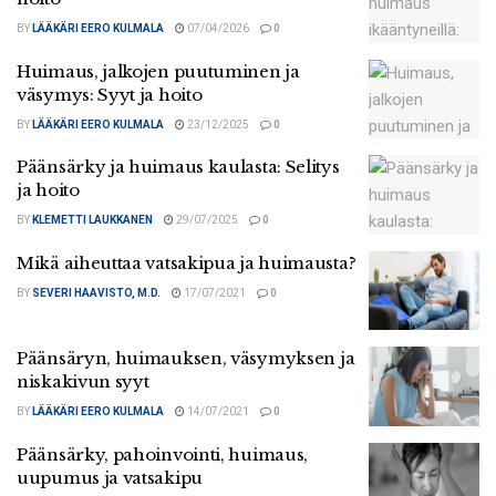
BY
LÄÄKÄRI EERO KULMALA
07/04/2026
0
Huimaus, jalkojen puutuminen ja
väsymys: Syyt ja hoito
BY
LÄÄKÄRI EERO KULMALA
23/12/2025
0
Päänsärky ja huimaus kaulasta: Selitys
ja hoito
BY
KLEMETTI LAUKKANEN
29/07/2025
0
Mikä aiheuttaa vatsakipua ja huimausta?
BY
SEVERI HAAVISTO, M.D.
17/07/2021
0
Päänsäryn, huimauksen, väsymyksen ja
niskakivun syyt
BY
LÄÄKÄRI EERO KULMALA
14/07/2021
0
Päänsärky, pahoinvointi, huimaus,
uupumus ja vatsakipu