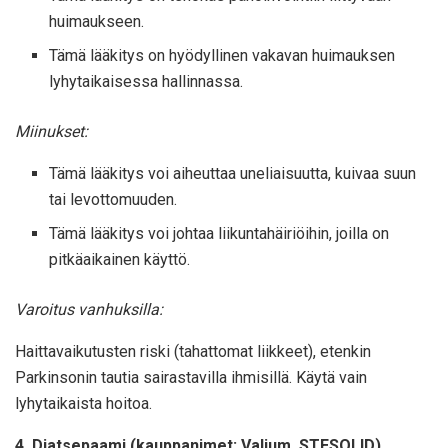
huimaukseen.
Tämä lääkitys on hyödyllinen vakavan huimauksen
lyhytaikaisessa hallinnassa.
Miinukset:
Tämä lääkitys voi aiheuttaa uneliaisuutta, kuivaa suun
tai levottomuuden.
Tämä lääkitys voi johtaa liikuntahäiriöihin, joilla on
pitkäaikainen käyttö.
Varoitus vanhuksilla:
Haittavaikutusten riski (tahattomat liikkeet), etenkin
Parkinsonin tautia sairastavilla ihmisillä. Käytä vain
lyhytaikaista hoitoa.
4. Diatsepaami (kauppanimet: Valium, STESOLID),