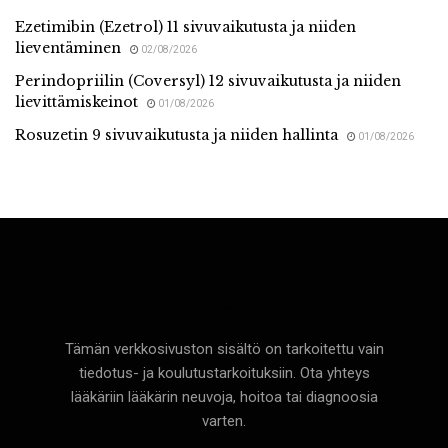
Ezetimibin (Ezetrol) 11 sivuvaikutusta ja niiden
lieventäminen
02/08/2026
Perindopriilin (Coversyl) 12 sivuvaikutusta ja niiden
lievittämiskeinot
01/08/2026
Rosuzetin 9 sivuvaikutusta ja niiden hallinta
01/08/2026
Terveyttä
Tämän verkkosivuston sisältö on tarkoitettu vain
tiedotus- ja koulutustarkoituksiin. Ota yhteys
lääkäriin lääkärin neuvoja, hoitoa tai diagnoosia
varten.