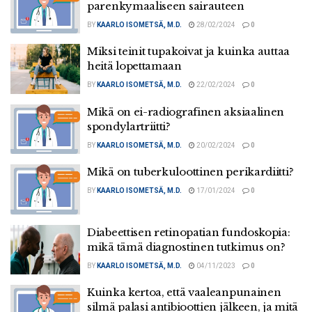
parenkymaaliseen sairauteen
BY
KAARLO ISOMETSÄ, M.D.
28/02/2024
0
Miksi teinit tupakoivat ja kuinka auttaa
heitä lopettamaan
BY
KAARLO ISOMETSÄ, M.D.
22/02/2024
0
Mikä on ei-radiografinen aksiaalinen
spondylartriitti?
BY
KAARLO ISOMETSÄ, M.D.
20/02/2024
0
Mikä on tuberkuloottinen perikardiitti?
BY
KAARLO ISOMETSÄ, M.D.
17/01/2024
0
Diabeettisen retinopatian fundoskopia:
mikä tämä diagnostinen tutkimus on?
BY
KAARLO ISOMETSÄ, M.D.
04/11/2023
0
Kuinka kertoa, että vaaleanpunainen
silmä palasi antibioottien jälkeen, ja mitä