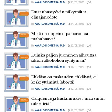
BY
KAARLO ISOMETSÄ, M.D.
31/08/2023
0
Eturauhassyövän näkymät ja
elinajanodote
BY
KAARLO ISOMETSÄ, M.D.
24/08/2023
0
Mikä on nopein tapa parantaa
mahahaava?
BY
KAARLO ISOMETSÄ, M.D.
22/08/2023
0
Kuinka paljon juominen aiheuttaa
sikiön alkoholioireyhtymän?
BY
KAARLO ISOMETSÄ, M.D.
16/08/2023
0
Ehkäisy on raskauden ehkäisyä, ei
keskeyttämistä (abortti)
BY
KAARLO ISOMETSÄ, M.D.
12/08/2023
0
Calquence ja kustannukset: mitä sinun
tulee tietää
BY
KAARLO ISOMETSÄ, M.D.
12/08/2023
0