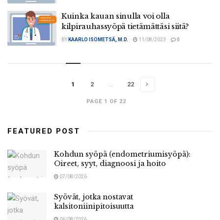
Kuinka kauan sinulla voi olla
kilpirauhassyöpä tietämättäsi siitä?
BY
KAARLO ISOMETSÄ, M.D.
11/08/2023
0
1
2
…
22
PAGE 1 OF 22
FEATURED POST
Kohdun syöpä (endometriumisyöpä):
Oireet, syyt, diagnoosi ja hoito
07/08/2026
Syövät, jotka nostavat
kalsitoniinipitoisuutta
06/08/2026