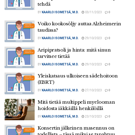
tehdä
BY
KAARLO ISOMETSÄ, M.D.
03/11/2023
0
Voiko kookosöljy auttaa Alzheimerin
taudissa?
BY
KAARLO ISOMETSÄ, M.D.
29/10/2023
0
Aripipratsoli ja hinta: mitä sinun
tarvitsee tietää
BY
KAARLO ISOMETSÄ, M.D.
29/10/2023
0
Yleiskatsaus ulkoiseen sädehoitoon
(EBRT)
BY
KAARLO ISOMETSÄ, M.D.
27/10/2023
0
Mitä tietää multippeli myelooman
hoidosta iäkkäillä henkilöillä
BY
KAARLO ISOMETSÄ, M.D.
23/10/2023
0
Konsertin jälkeinen masennus on
todellista – tässä miksi se tapahtuu