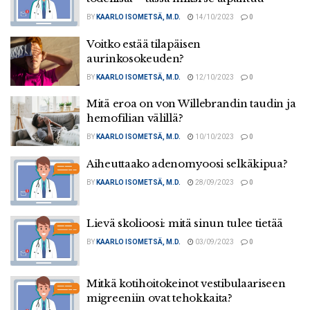
BY
KAARLO ISOMETSÄ, M.D.
14/10/2023
0
Voitko estää tilapäisen
aurinkosokeuden?
BY
KAARLO ISOMETSÄ, M.D.
12/10/2023
0
Mitä eroa on von Willebrandin taudin ja
hemofilian välillä?
BY
KAARLO ISOMETSÄ, M.D.
10/10/2023
0
Aiheuttaako adenomyoosi selkäkipua?
BY
KAARLO ISOMETSÄ, M.D.
28/09/2023
0
Lievä skolioosi: mitä sinun tulee tietää
BY
KAARLO ISOMETSÄ, M.D.
03/09/2023
0
Mitkä kotihoitokeinot vestibulaariseen
migreeniin ovat tehokkaita?