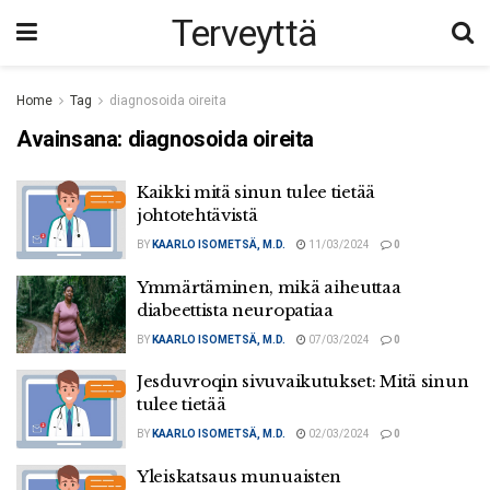
Terveyttä
Home
Tag
diagnosoida oireita
Avainsana:
diagnosoida oireita
Kaikki mitä sinun tulee tietää
johtotehtävistä
BY
KAARLO ISOMETSÄ, M.D.
11/03/2024
0
Ymmärtäminen, mikä aiheuttaa
diabeettista neuropatiaa
BY
KAARLO ISOMETSÄ, M.D.
07/03/2024
0
Jesduvroqin sivuvaikutukset: Mitä sinun
tulee tietää
BY
KAARLO ISOMETSÄ, M.D.
02/03/2024
0
Yleiskatsaus munuaisten