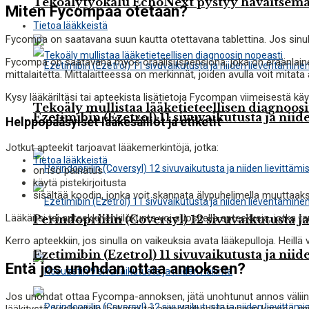
Tekoälytyökalu EchoNext pystyy havaitsemaa
Miten Fycompaa otetaan?
Tietoa lääkkeistä
Fycompa on saatavana suun kautta otettavana tablettina. Jos sinulla
Fycompa on saatavana myös oraalisuspensiona, joka on eräänlainen
mittalaitetta. Mittalaitteessa on merkinnät, joiden avulla voit mitata
Kysy lääkäriltäsi tai apteekista lisätietoja Fycompan viimeisestä käy
Tekoäly mullistaa lääketieteellisen diagnoos
Ezetimibin (Ezetrol) 11 sivuvaikutusta ja nii
Helppopääsyiset lääkesäiliöt ja etiketit
Jotkut apteekit tarjoavat lääkemerkintöjä, jotka:
Tietoa lääkkeistä
on iso painatus
käytä pistekirjoitusta
sisältää koodin, jonka voit skannata älypuhelimella muuttaaks
Lääkärisi tai apteekkihenkilökunta voi suositella apteekkeja, jotka 
Perindopriilin (Coversyl) 12 sivuvaikutusta ja
Kerro apteekkiin, jos sinulla on vaikeuksia avata lääkepulloja. Heill
Ezetimibin (Ezetrol) 11 sivuvaikutusta ja nii
Entä jos unohdan ottaa annoksen?
Jos unohdat ottaa Fycompa-annoksen, jätä unohtunut annos väliin