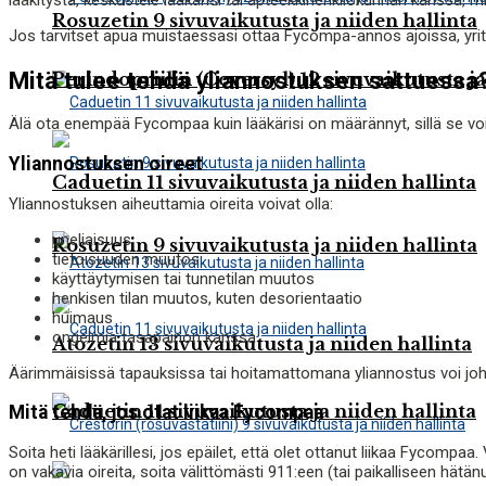
lääkitystä, keskustele lääkärisi tai apteekkihenkilökunnan kanssa, m
Rosuzetin 9 sivuvaikutusta ja niiden hallinta
Jos tarvitset apua muistaessasi ottaa Fycompa-annos ajoissa, yrit
Mitä tulee tehdä yliannostuksen sattuessa
Perindopriilin (Coversyl) 12 sivuvaikutusta ja
Älä ota enempää Fycompaa kuin lääkärisi on määrännyt, sillä se voi jo
Yliannostuksen oireet
Caduetin 11 sivuvaikutusta ja niiden hallinta
Yliannostuksen aiheuttamia oireita voivat olla:
uneliaisuus
Rosuzetin 9 sivuvaikutusta ja niiden hallinta
tietoisuuden muutos
käyttäytymisen tai tunnetilan muutos
henkisen tilan muutos, kuten desorientaatio
huimaus
ongelmia tasapainon kanssa
Atozetin 13 sivuvaikutusta ja niiden hallinta
Äärimmäisissä tapauksissa tai hoitamattomana yliannostus voi j
Caduetin 11 sivuvaikutusta ja niiden hallinta
Mitä tehdä, jos otat liikaa Fycompaa
Soita heti lääkärillesi, jos epäilet, että olet ottanut liikaa Fyco
on vakavia oireita, soita välittömästi 911:een (tai paikalliseen hä