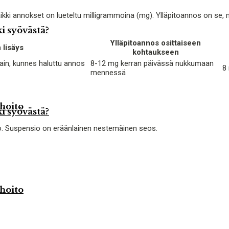
ki annokset on lueteltu milligrammoina (mg). Ylläpitoannos on se, m
i syövästä?
Ylläpitoannos osittaiseen
lisäys
kohtaukseen
tain, kunnes haluttu annos
8-12 mg kerran päivässä nukkumaan
8
mennessä
 hoito
i syövästä?
o. Suspensio on eräänlainen nestemäinen seos.
 hoito