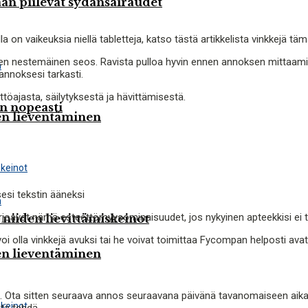
n piilevät sydänsairaudet
 on vaikeuksia niellä tabletteja, katso tästä artikkelista vinkkejä t
 nestemäinen seos. Ravista pulloa hyvin ennen annoksen mittaamist
 annoksesi tarkasti.
ttöajasta, säilytyksestä ja hävittämisestä.
in nopeasti
den lieventäminen
esi tekstin ääneksi
tarjoavat nämä esteettömyysominaisuudet, jos nykyinen apteekkisi ei ta
 niiden lievittämiskeinot
ä voi olla vinkkejä avuksi tai he voivat toimittaa Fycompan helposti av
den lieventäminen
. Ota sitten seuraava annos seuraavana päivänä tavanomaiseen aik