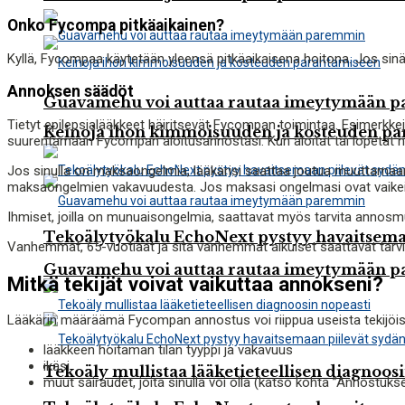
Onko Fycompa pitkäaikainen?
Kyllä, Fycompaa käytetään yleensä pitkäaikaisena hoitona. Jos sinä ja 
Annoksen säädöt
Guavamehu voi auttaa rautaa imeytymään 
Tietyt epilepsialääkkeet häiritsevät Fycompan toimintaa. Esimerkkejä 
Keinoja ihon kimmoisuuden ja kosteuden p
suurentamaan Fycompan aloitusannostasi. Kun aloitat tai lopetat 
Jos sinulla on maksaongelmia, lääkärisi saattaa joutua muuttama
maksaongelmien vakavuudesta. Jos maksasi ongelmasi ovat vaikeita
Ihmiset, joilla on munuaisongelmia, saattavat myös tarvita annosm
Tekoälytyökalu EchoNext pystyy havaitsemaa
Vanhemmat, 65-vuotiaat ja sitä vanhemmat aikuiset saattavat tarv
Guavamehu voi auttaa rautaa imeytymään 
Mitkä tekijät voivat vaikuttaa annokseni?
Lääkärin määräämä Fycompan annostus voi riippua useista tekijöis
lääkkeen hoitaman tilan tyyppi ja vakavuus
ikäsi
Tekoäly mullistaa lääketieteellisen diagnoos
muut sairaudet, joita sinulla voi olla (katso kohta ”Annostuks