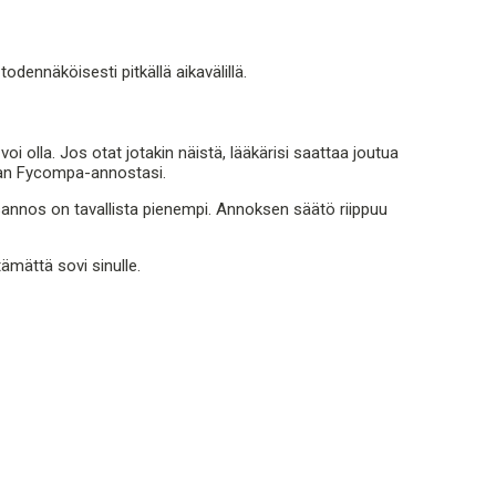
odennäköisesti pitkällä aikavälillä.
i olla. Jos otat jotakin näistä, lääkärisi saattaa joutua
maan Fycompa-annostasi.
nnos on tavallista pienempi. Annoksen säätö riippuu
mättä sovi sinulle.