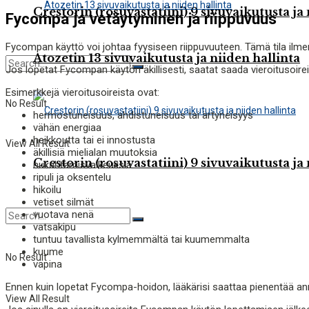
Crestorin (rosuvastatiini) 9 sivuvaikutusta ja 
Fycompa ja vetäytyminen ja riippuvuus
Fycompan käyttö voi johtaa fyysiseen riippuvuuteen. Tämä tila ilme
Atozetin 13 sivuvaikutusta ja niiden hallinta
Jos lopetat Fycompan käytön äkillisesti, saatat saada vieroitusoireita
Esimerkkejä vieroitusoireista ovat:
No Result
hermostuneisuus, ahdistuneisuus tai ärtyneisyys
vähän energiaa
heikkoutta tai ei innostusta
View All Result
äkillisiä mielialan muutoksia
Crestorin (rosuvastatiini) 9 sivuvaikutusta ja 
nukahtamisvaikeuksia
ripuli ja oksentelu
hikoilu
vetiset silmät
vuotava nenä
vatsakipu
tuntuu tavallista kylmemmältä tai kuumemmalta
kuume
No Result
vapina
Ennen kuin lopetat Fycompa-hoidon, lääkärisi saattaa pienentää ann
View All Result