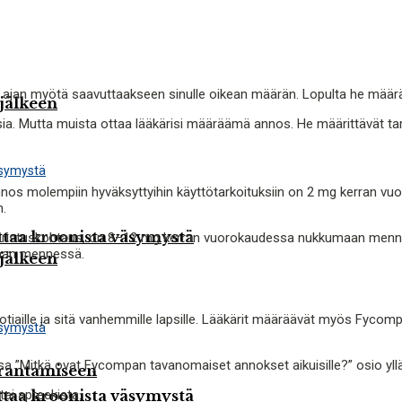
itä ajan myötä saavuttaakseen sinulle oikean määrän. Lopulta he mää
jälkeen
oksia. Mutta muista ottaa lääkärisi määräämä annos. He määrittävät ta
uannos molempiin hyväksyttyihin käyttötarkoituksiin on 2 mg kerran
n.
ttaa kroonista väsymystä
 kouristuskohtaus, on 8–12 mg kerran vuorokaudessa nukkumaan mennessä
maan mennessä.
jälkeen
aille ja sitä vanhemmille lapsille. Lääkärit määräävät myös Fycompa
a ”Mitkä ovat Fycompan tavanomaiset annokset aikuisille?” osio yllä
arantamiseen
tai apteekista.
ttaa kroonista väsymystä