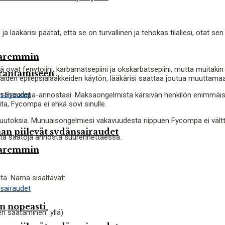
lääkärisi päätät, että se on turvallinen ja tehokas tilallesi, otat sen t
paremmin
ovat fenytoiini, karbamatsepiini ja okskarbatsepiini, mutta muitakin vo
arantamiseen
näiden epilepsialääkkeiden käytön, lääkärisi saattaa joutua muutta
an Fycompa-annostasi. Maksaongelmista kärsivän henkilön enimmäisa
, Fycompa ei ehkä sovi sinulle.
uutoksia. Munuaisongelmiesi vakavuudesta riippuen Fycompa ei välttä
n piilevät sydänsairaudet
ita säätöjä annosta suurennettaessa.
paremmin
tä. Nämä sisältävät:
in nopeasti
en säätäminen” yllä)