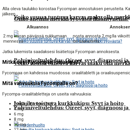
Alla oleva taulukko korostaa Fycompan annostuksen perusteita. Kaik
jälkeen.
Voiko suussa tuntuva karvas maku olla merkk
Onko anemia merkki syövästä ikääntyneillä?
Alkuannos
Annoksen 
2 mg kerran päivässä nukkumaan
nosta annosta 2 mg:lla viikoit
mennessä
on saavutettu
Jatka lukemista saadaksesi lisätietoja Fycompan annoksesta.
Polviniveltulehdus: Oireet, syyt, diagnoosi ja
Mitkä ovat Fycompan lomakkeet?
Voiko suussa tuntuva karvas maku olla merkk
Fycompaa on kahdessa muodossa: oraalitabletti ja oraalisuspensi
Mitä vahvuuksia Fycompalla on?
Fycompa-oraalitabletteja on useita vahvuuksia:
Joka ilta toistuva kurkkukipu: Syyt ja hoito
2 milligrammaa (mg)
Polviniveltulehdus: Oireet, syyt, diagnoosi ja
4 mg
6 mg
8 mg
10 mg
Terveydenhuolto
12 mg