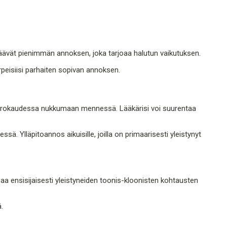
räävät pienimmän annoksen, joka tarjoaa halutun vaikutuksen.
rpeisiisi parhaiten sopivan annoksen.
 vuorokaudessa nukkumaan mennessä. Lääkärisi voi suurentaa
. Ylläpitoannos aikuisille, joilla on primaarisesti yleistynyt
a ensisijaisesti yleistyneiden toonis-kloonisten kohtausten
.