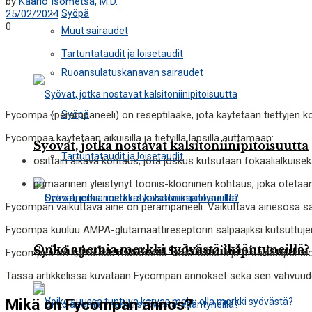
by
Kaarlo Isometsä, M.D.
Syöpä
25/02/2024
0
Muut sairaudet
Tartuntataudit ja loisetaudit
Ruoansulatuskanavan sairaudet
Syöpä
Fycompa (perampaneeli) on reseptilääke, jota käytetään tiettyjen 
Fycompaa käytetään aikuisilla ja tietyillä lapsilla auttamaan:
Syövät, jotka nostavat kalsitoniinipitoisuutta
Tartuntataudit ja loisetaudit
osittain alkava kohtaus, jota joskus kutsutaan fokaalialkuisek
primaarinen yleistynyt toonis-klooninen kohtaus, joka oteta
Fycompan vaikuttava aine on perampaneeli. Vaikuttava ainesosa s
Fycompa kuuluu AMPA-glutamaattireseptorin salpaajiksi kutsuttuje
Onko anemia merkki syövästä ikääntyneillä?
Syövät, jotka nostavat kalsitoniinipitoisuutta
Fycompaa on kahdessa muodossa: oraalitabletti ja oraalisuspensio
Tässä artikkelissa kuvataan Fycompan annokset sekä sen vahvuudet 
Mikä on Fycompan annos?