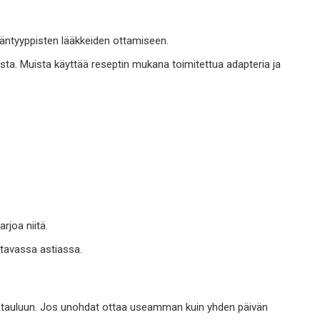
ämäntyyppisten lääkkeiden ottamiseen.
a. Muista käyttää reseptin mukana toimitettua adapteria ja
rjoa niitä.
attavassa astiassa.
atauluun. Jos unohdat ottaa useamman kuin yhden päivän