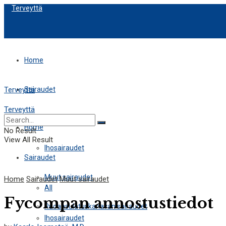
Terveyttä
Home
Sairaudet
Terveyttä
Terveyttä
All
Home
No Result
View All Result
Ihosairaudet
Sairaudet
Muut sairaudet
Home
Sairaudet
Muut sairaudet
All
Fycompan annostustiedot
Ruoansulatuskanavan sairaudet
Ihosairaudet