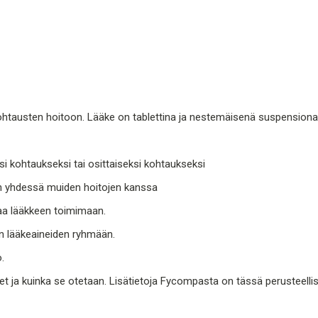
kohtausten hoitoon. Lääke on tablettina ja nestemäisenä suspensiona
si kohtaukseksi tai osittaiseksi kohtaukseksi
an yhdessä muiden hoitojen kanssa
aa lääkkeen toimimaan.
n lääkeaineiden ryhmään.
.
ja kuinka se otetaan. Lisätietoja Fycompasta on tässä perusteellise