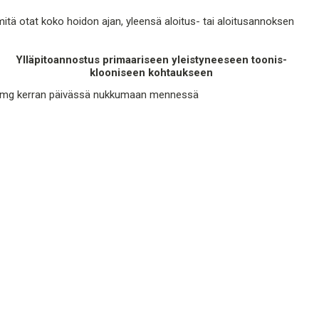
itä otat koko hoidon ajan, yleensä aloitus- tai aloitusannoksen
Ylläpitoannostus primaariseen yleistyneeseen toonis-
klooniseen kohtaukseen
 mg kerran päivässä nukkumaan mennessä