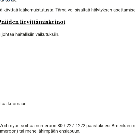
itä tehdä.
ä käyttää lääkemuistutusta. Tämä voi sisältää hälytyksen asettamis
?
 niiden lievittämiskeinot
htaa haitallisiin vaikutuksiin.
ohtaa koomaan.
mpaa. Voit myös soittaa numeroon 800-222-1222 päästäksesi Amerikan my
tänumeroon) tai mene lähimpään ensiapuun.