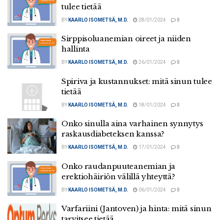
tulee tietää
BY
KAARLO ISOMETSÄ, M.D.
28/01/2024
0
Sirppisoluanemian oireet ja niiden
hallinta
BY
KAARLO ISOMETSÄ, M.D.
26/01/2024
0
Spiriva ja kustannukset: mitä sinun tulee
tietää
BY
KAARLO ISOMETSÄ, M.D.
18/01/2024
0
Onko sinulla aina varhainen synnytys
raskausdiabeteksen kanssa?
BY
KAARLO ISOMETSÄ, M.D.
17/01/2024
0
Onko raudanpuuteanemian ja
erektiohäiriön välillä yhteyttä?
BY
KAARLO ISOMETSÄ, M.D.
06/01/2024
0
Varfariini (Jantoven) ja hinta: mitä sinun
tarvitsee tietää