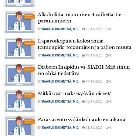
Alkoholista toipumisen 4 vaihetta: tie
paranemiseen
BY
KAARLO ISOMETSÄ, M.D.
20/11/2023
0
Laparoskopinen kolostomia:
toimenpide, toipuminen ja paljon muuta
BY
KAARLO ISOMETSÄ, M.D.
19/11/2023
0
Diabetes Insipidus vs. SIADH: Mitä sinun
on ehkä tiedettävä
BY
KAARLO ISOMETSÄ, M.D.
17/11/2023
0
Mitkä ovat maksasyövän oireet?
BY
KAARLO ISOMETSÄ, M.D.
06/11/2023
0
Paras asento sydänkohtauksen aikana
BY
KAARLO ISOMETSÄ, M.D.
24/10/2023
0