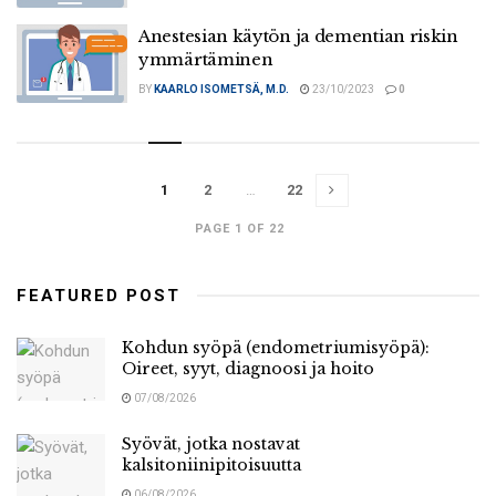
Anestesian käytön ja dementian riskin
ymmärtäminen
BY
KAARLO ISOMETSÄ, M.D.
23/10/2023
0
1
2
…
22
PAGE 1 OF 22
FEATURED POST
Kohdun syöpä (endometriumisyöpä):
Oireet, syyt, diagnoosi ja hoito
07/08/2026
Syövät, jotka nostavat
kalsitoniinipitoisuutta
06/08/2026