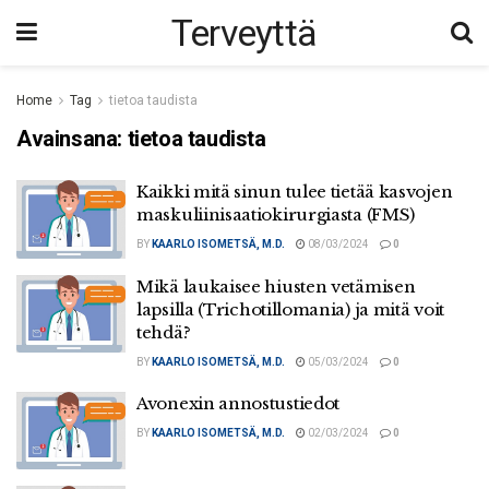
Terveyttä
Home
Tag
tietoa taudista
Avainsana:
tietoa taudista
Kaikki mitä sinun tulee tietää kasvojen
maskuliinisaatiokirurgiasta (FMS)
BY
KAARLO ISOMETSÄ, M.D.
08/03/2024
0
Mikä laukaisee hiusten vetämisen
lapsilla (Trichotillomania) ja mitä voit
tehdä?
BY
KAARLO ISOMETSÄ, M.D.
05/03/2024
0
Avonexin annostustiedot
BY
KAARLO ISOMETSÄ, M.D.
02/03/2024
0