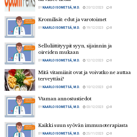
BY
KAARLO ISOMETSÄ, M.D.
20/12/2023
0
Kromilisät: edut ja varotoimet
BY
KAARLO ISOMETSÄ, M.D.
19/12/2023
0
Selluliittityypit syyn, sijainnin ja
oireiden mukaan
BY
KAARLO ISOMETSÄ, M.D.
12/12/2023
0
Mitä vitamiinit ovat ja voivatko ne auttaa
terveyttäsi?
BY
KAARLO ISOMETSÄ, M.D.
10/12/2023
0
Vtaman annostustiedot
BY
KAARLO ISOMETSÄ, M.D.
03/12/2023
0
Kaikki suun syövän immunoterapiasta
BY
KAARLO ISOMETSÄ, M.D.
25/11/2023
0