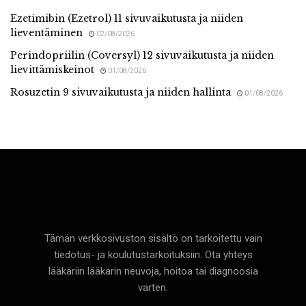
Ezetimibin (Ezetrol) 11 sivuvaikutusta ja niiden
lieventäminen
02/08/2026
Perindopriilin (Coversyl) 12 sivuvaikutusta ja niiden
lievittämiskeinot
01/08/2026
Rosuzetin 9 sivuvaikutusta ja niiden hallinta
01/08/2026
Terveyttä
Tämän verkkosivuston sisältö on tarkoitettu vain
tiedotus- ja koulutustarkoituksiin. Ota yhteys
lääkäriin lääkärin neuvoja, hoitoa tai diagnoosia
varten.