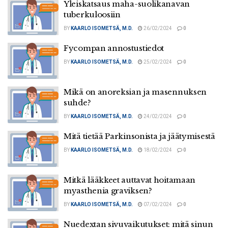
Yleiskatsaus maha-suolikanavan
tuberkuloosiin
BY
KAARLO ISOMETSÄ, M.D.
26/02/2024
0
Fycompan annostustiedot
BY
KAARLO ISOMETSÄ, M.D.
25/02/2024
0
Mikä on anoreksian ja masennuksen
suhde?
BY
KAARLO ISOMETSÄ, M.D.
24/02/2024
0
Mitä tietää Parkinsonista ja jäätymisestä
BY
KAARLO ISOMETSÄ, M.D.
18/02/2024
0
Mitkä lääkkeet auttavat hoitamaan
myasthenia graviksen?
BY
KAARLO ISOMETSÄ, M.D.
07/02/2024
0
Nuedextan sivuvaikutukset: mitä sinun