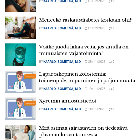
BY
KAARLO ISOMETSÄ, M.D.
07/12/2023
0
Meneekö raskausdiabetes koskaan ohi?
BY
KAARLO ISOMETSÄ, M.D.
01/12/2023
0
Voitko juoda liikaa vettä, jos sinulla on
munuaisten vajaatoiminta?
BY
KAARLO ISOMETSÄ, M.D.
28/11/2023
0
Laparoskopinen kolostomia:
toimenpide, toipuminen ja paljon muuta
BY
KAARLO ISOMETSÄ, M.D.
19/11/2023
0
Xyremin annostustiedot
BY
KAARLO ISOMETSÄ, M.D.
10/11/2023
0
Mitä astmaa sairastavien on tiedettävä
plasman luovuttamisesta