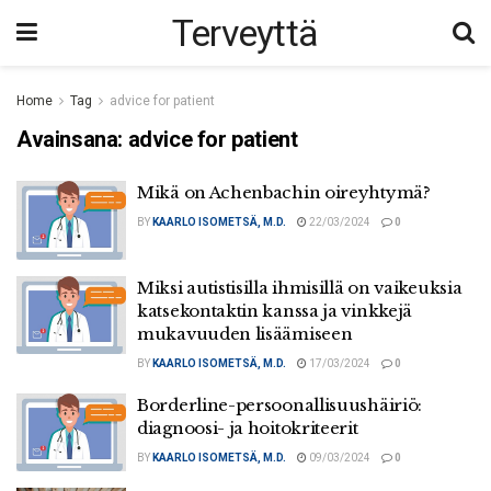
Terveyttä
Home
Tag
advice for patient
Avainsana:
advice for patient
Mikä on Achenbachin oireyhtymä?
BY
KAARLO ISOMETSÄ, M.D.
22/03/2024
0
Miksi autistisilla ihmisillä on vaikeuksia
katsekontaktin kanssa ja vinkkejä
mukavuuden lisäämiseen
BY
KAARLO ISOMETSÄ, M.D.
17/03/2024
0
Borderline-persoonallisuushäiriö:
diagnoosi- ja hoitokriteerit
BY
KAARLO ISOMETSÄ, M.D.
09/03/2024
0