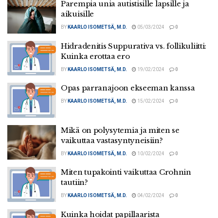
Parempia unia autistisille lapsille ja
aikuisille
BY
KAARLO ISOMETSÄ, M.D.
05/03/2024
0
Hidradenitis Suppurativa vs. follikuliitti:
Kuinka erottaa ero
BY
KAARLO ISOMETSÄ, M.D.
19/02/2024
0
Opas parranajoon ekseeman kanssa
BY
KAARLO ISOMETSÄ, M.D.
15/02/2024
0
Mikä on polysytemia ja miten se
vaikuttaa vastasyntyneisiin?
BY
KAARLO ISOMETSÄ, M.D.
10/02/2024
0
Miten tupakointi vaikuttaa Crohnin
tautiin?
BY
KAARLO ISOMETSÄ, M.D.
04/02/2024
0
Kuinka hoidat papillaarista