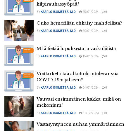
kilpirauhassyöpää?
BY
KAARLO ISOMETSÄ, M.D.
25/01/2024
0
Onko hemofilian ehkäisy mahdollista?
BY
KAARLO ISOMETSÄ, M.D.
20/01/2024
0
Mitä tietää lupuksesta ja vaskuliitista
BY
KAARLO ISOMETSÄ, M.D.
15/01/2024
0
Voitko kehittää alkoholi-intoleranssia
COVID-19:n jälkeen?
BY
KAARLO ISOMETSÄ, M.D.
04/01/2024
0
Vauvasi ensimmäinen kakka: mikä on
mekonium?
BY
KAARLO ISOMETSÄ, M.D.
21/12/2023
0
Vastasyntyneen nuhan ymmärtäminen