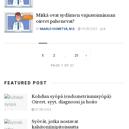
Mitkä ovat sydämen vajaatoiminnan
oireet pahenevat?
BY
KAARLO ISOMETSÄ, M.D.
19/09/2023
0
1
2
…
21
PAGE 1 OF 21
FEATURED POST
Kohdun syöpä (endometriumisyöpä):
Oireet, syyt, diagnoosi ja hoito
07/08/2026
Syövät, jotka nostavat
kalsitoniinipitoisuutta