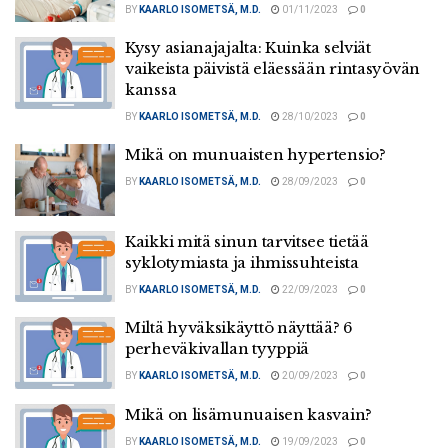
BY
KAARLO ISOMETSÄ, M.D.
01/11/2023
0
Kysy asianajajalta: Kuinka selviät
vaikeista päivistä eläessään rintasyövän
kanssa
BY
KAARLO ISOMETSÄ, M.D.
28/10/2023
0
Mikä on munuaisten hypertensio?
BY
KAARLO ISOMETSÄ, M.D.
28/09/2023
0
Kaikki mitä sinun tarvitsee tietää
syklotymiasta ja ihmissuhteista
BY
KAARLO ISOMETSÄ, M.D.
22/09/2023
0
Miltä hyväksikäyttö näyttää? 6
perheväkivallan tyyppiä
BY
KAARLO ISOMETSÄ, M.D.
20/09/2023
0
Mikä on lisämunuaisen kasvain?
BY
KAARLO ISOMETSÄ, M.D.
19/09/2023
0