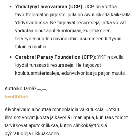
Yhdistynyt aivovamma (UCP):
UCP on voittoa
tavoittelematon järjestö, jolla on sivuliikkeitä kaikkialla
Yhdysvalloissa. Ne tarjoavat resursseja, jotka voivat
yhdistää sinut aputeknologiaan, kuljetukseen,
terveydenhuollon navigointiin, asumiseen liittyviin
tukiin ja muihin.
Cerebral Parasy Foundation (CFP):
YKP:n avulla
löydät runsaasti resursseja. He tarjoavat
koulutusmateriaaleja, edunvalvontaa ja paljon muuta.
Auttoiko tämä?
Aivohalvaus aiheuttaa monenlaisia ​​vaikutuksia. Jotkut
ihmiset voivat juosta ja kävellä ilman apua, kun taas toiset
tarvitsevat aputekniikkaa, kuten sähkökäyttöisiä
pyörätuoleja liikkuakseen.