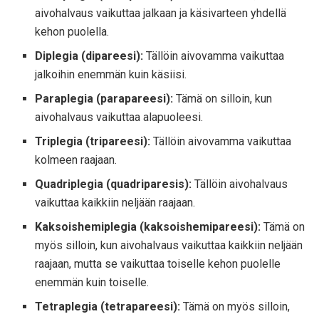
aivohalvaus vaikuttaa jalkaan ja käsivarteen yhdellä
kehon puolella.
Diplegia (dipareesi):
Tällöin aivovamma vaikuttaa
jalkoihin enemmän kuin käsiisi.
Paraplegia (parapareesi):
Tämä on silloin, kun
aivohalvaus vaikuttaa alapuoleesi.
Triplegia (tripareesi):
Tällöin aivovamma vaikuttaa
kolmeen raajaan.
Quadriplegia (quadriparesis):
Tällöin aivohalvaus
vaikuttaa kaikkiin neljään raajaan.
Kaksoishemiplegia (kaksoishemipareesi):
Tämä on
myös silloin, kun aivohalvaus vaikuttaa kaikkiin neljään
raajaan, mutta se vaikuttaa toiselle kehon puolelle
enemmän kuin toiselle.
Tetraplegia (tetrapareesi):
Tämä on myös silloin,