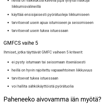
heillä on vaikeuksia kävellä jopa lyhyitä matkoja
liikkumisvälineillä
käyttää ensisijaisesti pyörätuoleja liikkumiseen
tarvitsevat usein apua istumiseen ja seisomiseen
tarvitsevat usein tukea istuessaan
GMFCS vaihe 5
Ihmiset, jotka täyttävät GMFC vaiheen 5 kriteerit:
ei pysty istumaan tai seisomaan itsenäisesti
heillä on hyvin rajoitettu vapaaehtoinen liikkuvuus
tarvitsevat tukea istuessaan
voi hallita sähkökäyttöistä pyörätuolia
Paheneeko aivovamma iän myötä?