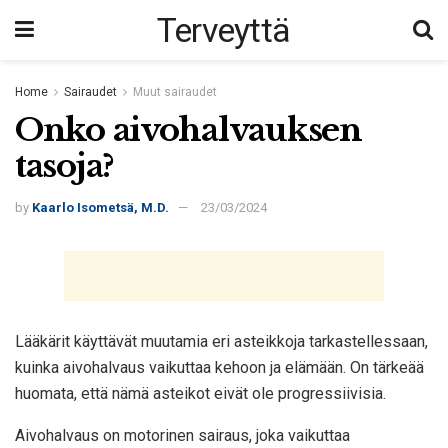
Terveyttä
Home
Sairaudet
Muut sairaudet
Onko aivohalvauksen
tasoja?
by
Kaarlo Isometsä, M.D.
23/03/2024
Lääkärit käyttävät muutamia eri asteikkoja tarkastellessaan,
kuinka aivohalvaus vaikuttaa kehoon ja elämään. On tärkeää
huomata, että nämä asteikot eivät ole progressiivisia.
Aivohalvaus on motorinen sairaus, joka vaikuttaa