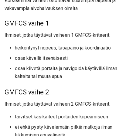
Korkeammat vaiheet osoittavat suurempia tarpeita ja
vakavampia aivohalvauksen oireita.
GMFCS vaihe 1
Ihmiset, jotka täyttävät vaiheen 1 GMFCS-kriteerit:
heikentynyt nopeus, tasapaino ja koordinaatio
osaa kävellä itsenäisesti
osaa kiivetä portaita ja navigoida käytävillä ilman
kaiteita tai muuta apua
GMFCS vaihe 2
Ihmiset, jotka täyttävät vaiheen 2 GMFCS-kriteerit:
tarvitset käsikaiteet portaiden kiipeämiseen
ei ehkä pysty kävelemään pitkiä matkoja ilman
liikkumisen apuvälineitä