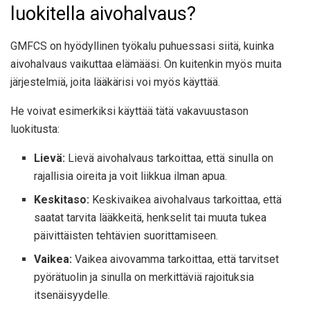
luokitella aivohalvaus?
GMFCS on hyödyllinen työkalu puhuessasi siitä, kuinka
aivohalvaus vaikuttaa elämääsi. On kuitenkin myös muita
järjestelmiä, joita lääkärisi voi myös käyttää.
He voivat esimerkiksi käyttää tätä vakavuustason
luokitusta:
Lievä:
Lievä aivohalvaus tarkoittaa, että sinulla on
rajallisia oireita ja voit liikkua ilman apua.
Keskitaso:
Keskivaikea aivohalvaus tarkoittaa, että
saatat tarvita lääkkeitä, henkselit tai muuta tukea
päivittäisten tehtävien suorittamiseen.
Vaikea:
Vaikea aivovamma tarkoittaa, että tarvitset
pyörätuolin ja sinulla on merkittäviä rajoituksia
itsenäisyydelle.