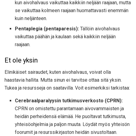
kun aivohalvaus vaikuttaa kaikkiin neljään raajaan, mutta
se vaikuttaa kolmeen raajaan huomattavasti enemmän
kuin neljänteen.
Pentaplegia (pentaparesis):
Tällöin aivohalvaus
vaikuttaa päähän ja kaulaan sekä kaikkiin neljään
raajaan.
Et ole yksin
Elinikäiset sairaudet, kuten aivohalvaus, voivat olla
haastavia hallita. Mutta sinun ei tarvitse ottaa sitä yksin.
Tukea ja resursseja on saatavilla. Voit esimerkiksi tarkistaa:
Cerebraalparalyysin tutkimusverkosto (CPRN):
CPRN on omistettu parantamaan aivovammaisten ja
heidän perheidensä elämää. He puoltavat tutkimusta,
yhteisöohjelmia ja paljon muuta. Löydät myös yhteisön
foorumit ja resurssikirjaston heidän sivustoltaan.