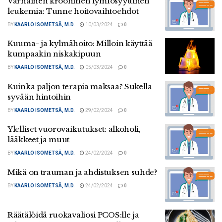
Varhainen krooninen lymfosyyttinen
leukemia: Tunne hoitovaihtoehdot
BY
KAARLO ISOMETSÄ, M.D.
10/03/2024
0
Kuuma- ja kylmähoito: Milloin käyttää
kumpaakin niskakipuun
BY
KAARLO ISOMETSÄ, M.D.
05/03/2024
0
Kuinka paljon terapia maksaa? Sukella
syvään hintoihin
BY
KAARLO ISOMETSÄ, M.D.
29/02/2024
0
Ylelliset vuorovaikutukset: alkoholi,
lääkkeet ja muut
BY
KAARLO ISOMETSÄ, M.D.
24/02/2024
0
Mikä on trauman ja ahdistuksen suhde?
BY
KAARLO ISOMETSÄ, M.D.
24/02/2024
0
Räätälöidä ruokavaliosi PCOS:lle ja