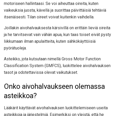
motoriseen hallintaasi. Se voi aiheuttaa oireita, kuten
vaikeuksia juosta, kävellä ja suorittaa päivittäisiä tehtäviä
itsenäisesti. Tilan oireet voivat kuitenkin vaihdella.
Joillakin aivohalvauksesta kärsivillä on erittäin lieviä oireita
ja he tarvitsevat vain vähän apua, kun taas toiset eivät pysty
liikkumaan ilman apulaitteita, kuten sähkökäyttöisiä
pyörätuoleja.
Asteikko, jota kutsutaan nimellä Gross Motor Function
Classification System (GMFCS), luokittelee aivohalvauksen
tasot ja odotettavissa olevat vaikutukset.
Onko aivohalvaukseen olemassa
asteikkoa?
Lääkärit käyttävät aivohalvauksen luokittelemiseen useita
asteikkoja ja järjestelmiä. Esimerkiksi on yleistä, että he