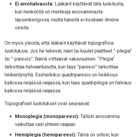
Ei aivohalvausta:
Lääkärit käyttävät tätä luokitusta,
kun henkilöllä on merkkejä aivovammasta
lapsenkengissä, mutta hänellä ei koskaan ilmene
oireita.
On myös yleistä, että lääkärit käyttävät topografisia
luokituksia. Jos he tekevät, näet tai kuulet päätteet ”-plegia”
tai ”-paresis”. Nämä viittaavat vakavuuteen. ”Plegia”
tarkoittaa halvaantunutta, kun taas ”pareesi” tarkoittaa
heikentynyttä. Esimerkiksi quadriparesis on heikkous
kaikissa neljässä raajassa, kun taas quadriplegia on halvaus
kaikissa neljässä raajassa.
Topografiset luokitukset ovat seuraavat:
Monoplegia (monopareesi):
Tällöin aivovamma
vaikuttaa vain yhteen raajaan.
Hemiplegia (hemipareesi):
Tämä on silloin, kun