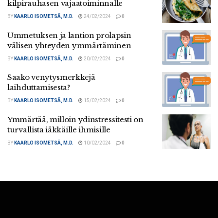
kilpirauhasen vajaatoiminnalle
BY
KAARLO ISOMETSÄ, M.D.
24/02/2024
0
Ummetuksen ja lantion prolapsin
välisen yhteyden ymmärtäminen
BY
KAARLO ISOMETSÄ, M.D.
20/02/2024
0
Saako venytysmerkkejä
laihduttamisesta?
BY
KAARLO ISOMETSÄ, M.D.
15/02/2024
0
Ymmärtää, milloin ydinstressitesti on
turvallista iäkkäille ihmisille
BY
KAARLO ISOMETSÄ, M.D.
10/02/2024
0