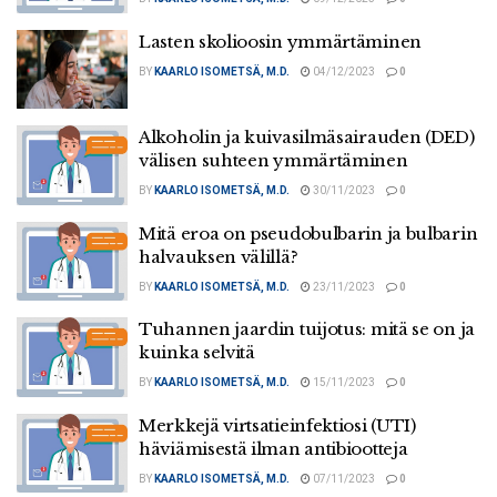
Lasten skolioosin ymmärtäminen
BY
KAARLO ISOMETSÄ, M.D.
04/12/2023
0
Alkoholin ja kuivasilmäsairauden (DED)
välisen suhteen ymmärtäminen
BY
KAARLO ISOMETSÄ, M.D.
30/11/2023
0
Mitä eroa on pseudobulbarin ja bulbarin
halvauksen välillä?
BY
KAARLO ISOMETSÄ, M.D.
23/11/2023
0
Tuhannen jaardin tuijotus: mitä se on ja
kuinka selvitä
BY
KAARLO ISOMETSÄ, M.D.
15/11/2023
0
Merkkejä virtsatieinfektiosi (UTI)
häviämisestä ilman antibiootteja
BY
KAARLO ISOMETSÄ, M.D.
07/11/2023
0