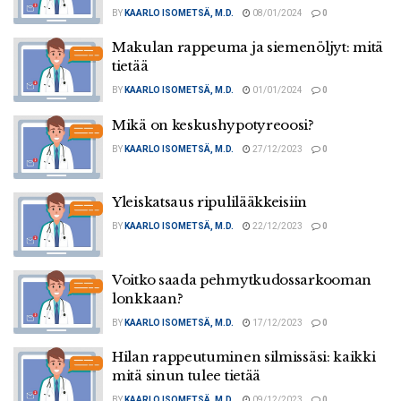
BY
KAARLO ISOMETSÄ, M.D.
08/01/2024
0
Makulan rappeuma ja siemenöljyt: mitä
tietää
BY
KAARLO ISOMETSÄ, M.D.
01/01/2024
0
Mikä on keskushypotyreoosi?
BY
KAARLO ISOMETSÄ, M.D.
27/12/2023
0
Yleiskatsaus ripulilääkkeisiin
BY
KAARLO ISOMETSÄ, M.D.
22/12/2023
0
Voitko saada pehmytkudossarkooman
lonkkaan?
BY
KAARLO ISOMETSÄ, M.D.
17/12/2023
0
Hilan rappeutuminen silmissäsi: kaikki
mitä sinun tulee tietää
BY
KAARLO ISOMETSÄ, M.D.
09/12/2023
0