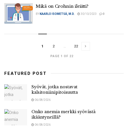
Mikä on Crohnin ileiitti?
BY
KAARLO ISOMETSÄ, M.D.
30/10/2023
0
1
2
…
22
PAGE 1 OF 22
FEATURED POST
Syövät, jotka nostavat
kalsitoniinipitoisuutta
06/08/2026
Onko anemia merkki syövästä
ikääntyneillä?
04/08/2026