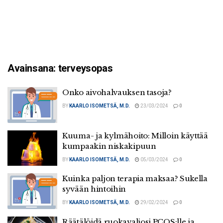
Avainsana:
terveysopas
Onko aivohalvauksen tasoja?
BY
KAARLO ISOMETSÄ, M.D.
23/03/2024
0
Kuuma- ja kylmähoito: Milloin käyttää
kumpaakin niskakipuun
BY
KAARLO ISOMETSÄ, M.D.
05/03/2024
0
Kuinka paljon terapia maksaa? Sukella
syvään hintoihin
BY
KAARLO ISOMETSÄ, M.D.
29/02/2024
0
Räätälöidä ruokavaliosi PCOS:lle ja