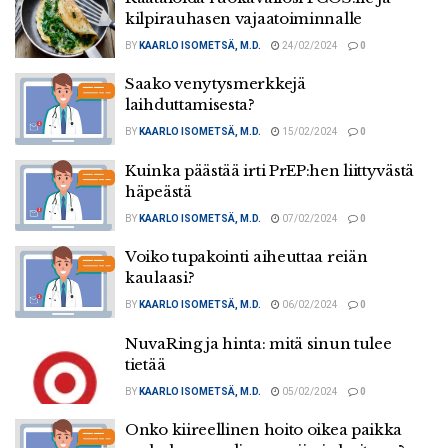
kilpirauhasen vajaatoiminnalle
BY
KAARLO ISOMETSÄ, M.D.
24/02/2024
0
Saako venytysmerkkejä
laihduttamisesta?
BY
KAARLO ISOMETSÄ, M.D.
15/02/2024
0
Kuinka päästää irti PrEP:hen liittyvästä
häpeästä
BY
KAARLO ISOMETSÄ, M.D.
07/02/2024
0
Voiko tupakointi aiheuttaa reiän
kaulaasi?
BY
KAARLO ISOMETSÄ, M.D.
06/02/2024
0
NuvaRing ja hinta: mitä sinun tulee
tietää
BY
KAARLO ISOMETSÄ, M.D.
05/02/2024
0
Onko kiireellinen hoito oikea paikka