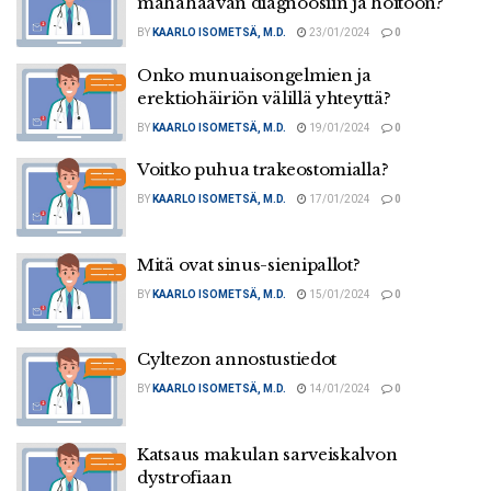
mahahaavan diagnoosiin ja hoitoon?
BY
KAARLO ISOMETSÄ, M.D.
23/01/2024
0
Onko munuaisongelmien ja
erektiohäiriön välillä yhteyttä?
BY
KAARLO ISOMETSÄ, M.D.
19/01/2024
0
Voitko puhua trakeostomialla?
BY
KAARLO ISOMETSÄ, M.D.
17/01/2024
0
Mitä ovat sinus-sienipallot?
BY
KAARLO ISOMETSÄ, M.D.
15/01/2024
0
Cyltezon annostustiedot
BY
KAARLO ISOMETSÄ, M.D.
14/01/2024
0
Katsaus makulan sarveiskalvon
dystrofiaan