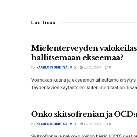
Lue lisää
Mielenterveyden valokeilass
hallitsemaan ekseemaa?
BY
KAARLO ISOMETSÄ, M.D.
20/03/2024
0
Voimakas kutina ja ekseeman aiheuttama ärsytys voi
Täydentävien käytäntöjen, kuten meditaation, lisäämi
Onko skitsofrenian ja OCD:n
BY
KAARLO ISOMETSÄ, M.D.
19/03/2024
0
Skitsofrenia ja pakko-oireinen häiriö (OCD) ovat erill