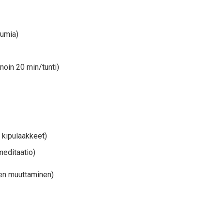
kumia)
noin 20 min/tunti)
t kipulääkkeet)
meditaatio)
sen muuttaminen)