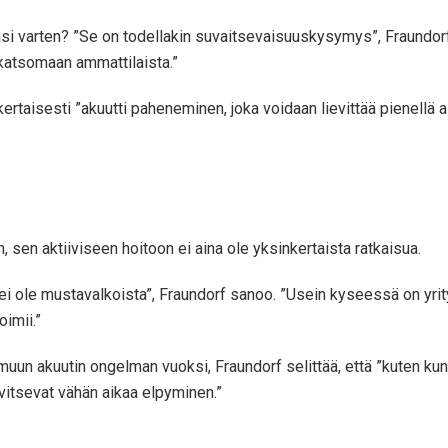
täsi varten? ”Se on todellakin suvaitsevaisuuskysymys”, Fraundor
 katsomaan ammattilaista.”
aisesti ”akuutti paheneminen, joka voidaan lievittää pienellä aik
?
, sen aktiiviseen hoitoon ei aina ole yksinkertaista ratkaisua.
ei ole mustavalkoista”, Fraundorf sanoo. ”Usein kyseessä on yri
oimii.”
un akuutin ongelman vuoksi, Fraundorf selittää, että ”kuten kun t
rvitsevat vähän aikaa elpyminen.”