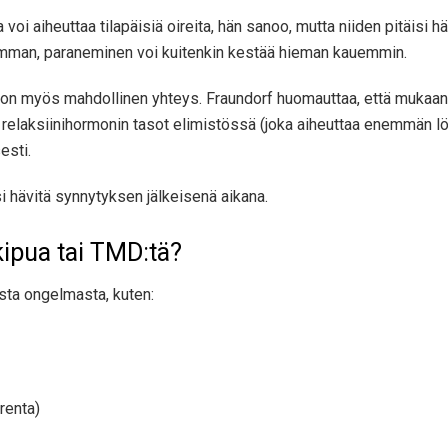
oi aiheuttaa tilapäisiä oireita, hän sanoo, mutta niiden pitäis
amman, paraneminen voi kuitenkin kestää hieman kauemmin.
ä on myös mahdollinen yhteys. Fraundorf huomauttaa, että mukaa
 relaksiinihormonin tasot elimistössä (joka aiheuttaa enemmän löy
esti.
si hävitä synnytyksen jälkeisenä aikana.
kipua tai TMD:tä?
asta ongelmasta, kuten:
renta)