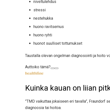
niveltulehdus
stressi
nestehukka
huono ravitsemus
huono ryhti
huonot suulliset tottumukset
Taustalla olevan ongelman diagnosointi ja hoito vo
Auttoiko tämä?
Kuinka kauan on liian pi
”TMD vaikuttaa jokaiseen eri tavalla”, Fraundorf s
diagnoosia tai hoitoa.