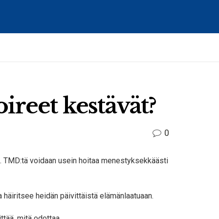
reet kestävät?
0
in. TMD:tä voidaan usein hoitaa menestyksekkäästi
 häiritsee heidän päivittäistä elämänlaatuaan.
tää, mitä odottaa.