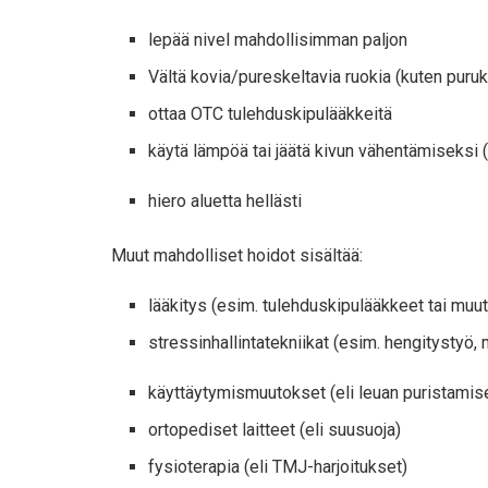
lepää nivel mahdollisimman paljon
Vältä kovia/pureskeltavia ruokia (kuten puru
ottaa OTC tulehduskipulääkkeitä
käytä lämpöä tai jäätä kivun vähentämiseksi (
hiero aluetta hellästi
Muut mahdolliset hoidot
sisältää
:
lääkitys (esim. tulehduskipulääkkeet tai muu
stressinhallintatekniikat (esim. hengitystyö, 
käyttäytymismuutokset (eli leuan puristami
ortopediset laitteet (eli suusuoja)
fysioterapia (eli TMJ-harjoitukset)