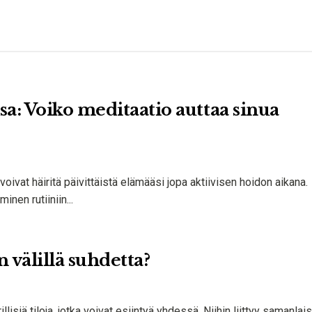
a: Voiko meditaatio auttaa sinua
vat häiritä päivittäistä elämääsi jopa aktiivisen hoidon aikana.
nen rutiiniin...
 välillä suhdetta?
isiä tiloja, jotka voivat esiintyä yhdessä. Niihin liittyy samanlaisia