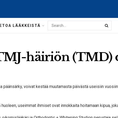
IETOA LÄÄKKEISTÄ
MJ-häiriön (TMD) oi
ja päänsärky, voivat kestää muutamasta päivästä useisiin vuosi
 huoleen, useimmat ihmiset ovat innokkaita hoitamaan kipua, joka
oikomislääkäri ja Orthodontic + Whitening Studion perustaja selit