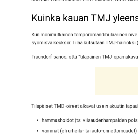
Kuinka kauan TMJ yleen
Kun monimutkainen temporomandibulaarinen nivel (
syömisvaikeuksia: Tilaa kutsutaan TMJ-häiriöksi 
Fraundorf sanoo, että ”tilapäinen TMJ-epämukavuus
Tilapäiset TMD-oireet alkavat usein akuutin tapauk
hammashoidot (ts. viisaudenhampaiden pois
vammat (eli urheilu- tai auto-onnettomuudet)