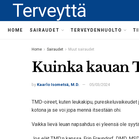
Terveyttä
HOME
SAIRAUDET
TERVEYDENHUOLTO
T
Home
Sairaudet
Muut sairaudet
Kuinka kauan T
by
Kaarlo Isometsä, M.D.
05/03/2024
TMD-oireet, kuten leukakipu, pureskeluvaikeudet 
kotona ja se voi jopa mennä itsestään ohi.
Vaikka lievä leuan napsahdus ei yleensä ole syytä
Jos elät TMD:n kanssa, Erin Fraundorf, DMD, MSD, 