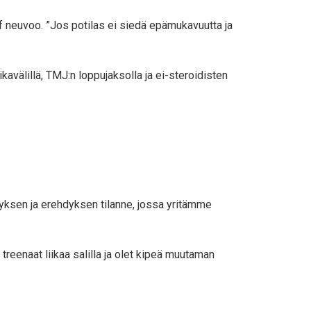
f neuvoo. ”Jos potilas ei siedä epämukavuutta ja
avälillä, TMJ:n loppujaksolla ja ei-steroidisten
tyksen ja erehdyksen tilanne, jossa yritämme
reenaat liikaa salilla ja olet kipeä muutaman