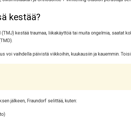
sä kestää?
TMJ) kestää traumaa, liikakäyttöä tai muita ongelmia, saatat ko
(TMD).
 voi vaihdella päivistä viikkoihin, kuukausiin ja kauemmin. Toisi
sen jälkeen, Fraundorf selittää, kuten:
to)