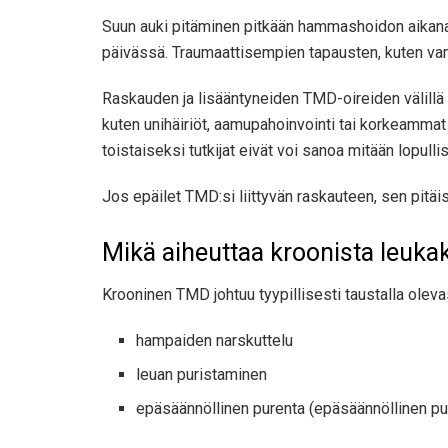
Suun auki pitäminen pitkään hammashoidon aikana v
päivässä. Traumaattisempien tapausten, kuten v
Raskauden ja lisääntyneiden TMD-oireiden välill
kuten unihäiriöt, aamupahoinvointi tai korkeammat
toistaiseksi tutkijat eivät voi sanoa mitään lopullis
Jos epäilet TMD:si liittyvän raskauteen, sen pitäi
Mikä aiheuttaa kroonista leuka
Krooninen TMD johtuu tyypillisesti taustalla olev
hampaiden narskuttelu
leuan puristaminen
epäsäännöllinen purenta (epäsäännöllinen pu