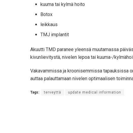
kuuma tai kylmä hoito
Botox
leikkaus
TMJ implantit
Akuutti TMD paranee yleensä muutamassa päivässä 
kivunlievitystä, nivelen lepoa tai kuuma-/kylmähoi
Vakavammissa ja kroonisemmissa tapauksissa on suo
auttaa palauttamaan nivelen optimaalisen toiminna
Tags:
terveyttä
update medical information