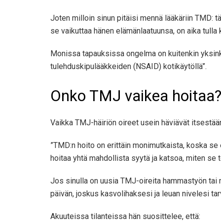
Joten milloin sinun pitäisi mennä lääkäriin TMD: 
se vaikuttaa hänen elämänlaatuunsa, on aika tulla
Monissa tapauksissa ongelma on kuitenkin yksinkert
tulehduskipulääkkeiden (NSAID) kotikäytöllä”.
Onko TMJ vaikea hoitaa
Vaikka TMJ-häiriön oireet usein häviävät itsestään
”TMD:n hoito on erittäin monimutkaista, koska se 
hoitaa yhtä mahdollista syytä ja katsoa, ​​miten se t
Jos sinulla on uusia TMJ-oireita hammastyön tai mu
päivän, joskus kasvolihaksesi ja leuan nivelesi ta
Akuuteissa tilanteissa hän suosittelee, että: