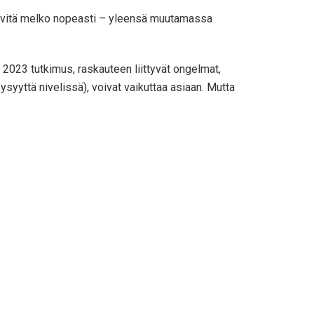
i hävitä melko nopeasti – yleensä muutamassa
n
2023 tutkimus
, raskauteen liittyvät ongelmat,
syyttä nivelissä), voivat vaikuttaa asiaan. Mutta