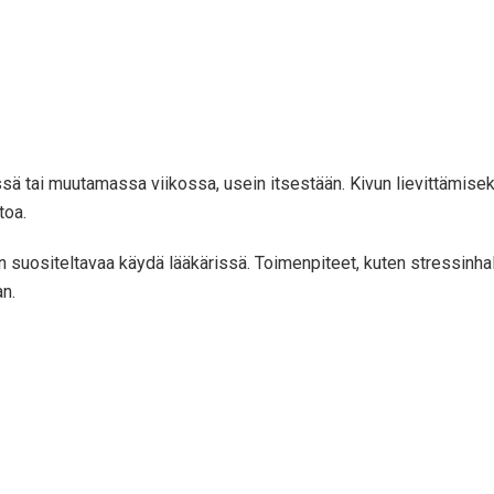
tai muutamassa viikossa, usein itsestään. Kivun lievittämiseksi
toa.
siteltavaa käydä lääkärissä. Toimenpiteet, kuten stressinhallint
n.