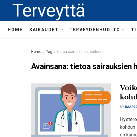
Terveyttä
HOME
SAIRAUDET
TERVEYDENHUOLTO
T
Home
Tag
tietoa sairauksien hoidosta
Avainsana:
tietoa sairauksien 
Voik
kohd
BY
KAARLO
Hystero
kohdun 
on kame