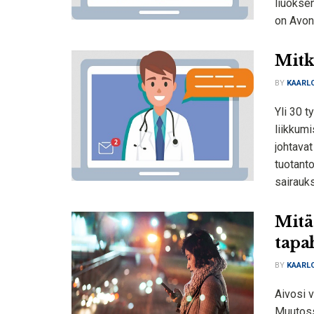
liuoksen
on Avone
Mitkä
BY
KAARLO
Yli 30 t
liikkum
johtavat
tuotanto
sairauks
Mitä
tapa
BY
KAARLO
Aivosi v
Muutosso