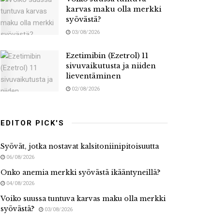
karvas maku olla merkki
syövästä?
03/08/2026
Ezetimibin (Ezetrol) 11
sivuvaikutusta ja niiden
lieventäminen
02/08/2026
EDITOR PICK'S
Syövät, jotka nostavat kalsitoniinipitoisuutta
06/08/2026
Onko anemia merkki syövästä ikääntyneillä?
04/08/2026
Voiko suussa tuntuva karvas maku olla merkki
syövästä?
03/08/2026