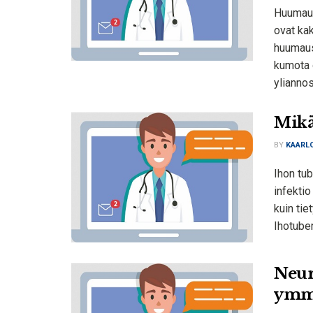
Huumaus
ovat kak
huumausa
kumota 
yliannos
Mikä
BY
KAARLO
Ihon tub
infekti
kuin tie
Ihotuber
Neur
ymmä