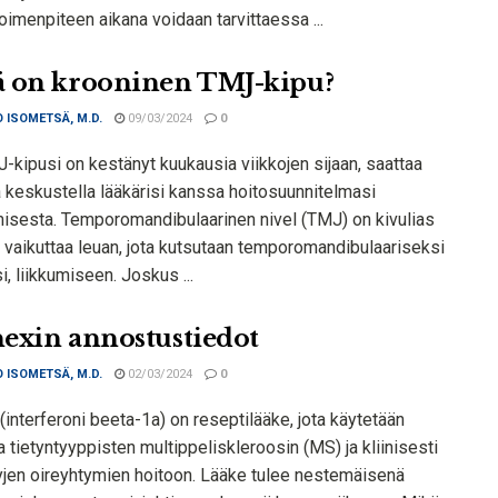
imenpiteen aikana voidaan tarvittaessa ...
 on krooninen TMJ-kipu?
 ISOMETSÄ, M.D.
09/03/2024
0
-kipusi on kestänyt kuukausia viikkojen sijaan, saattaa
a keskustella lääkärisi kanssa hoitosuunnitelmasi
isesta. Temporomandibulaarinen nivel (TMJ) on kivulias
ka vaikuttaa leuan, jota kutsutaan temporomandibulaariseksi
i, liikkumiseen. Joskus ...
exin annostustiedot
 ISOMETSÄ, M.D.
02/03/2024
0
interferoni beeta-1a) on reseptilääke, jota käytetään
la tietyntyyppisten multippeliskleroosin (MS) ja kliinisesti
tyjen oireyhtymien hoitoon. Lääke tulee nestemäisenä