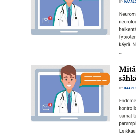
BY
KAARLO
Neuromu
neurolog
heikentä
fysioter
käyrä. 
...
Mitä
sähk
BY
KAARLO
Endomet
kontroll
samat tu
parempi
Leikkaus 