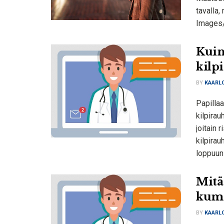
tavalla
Images/
Kuin
kilp
BY
KAARLO
Papillaa
kilpira
joitain 
kilpirau
loppuun 
Mitä
kumo
BY
KAARLO