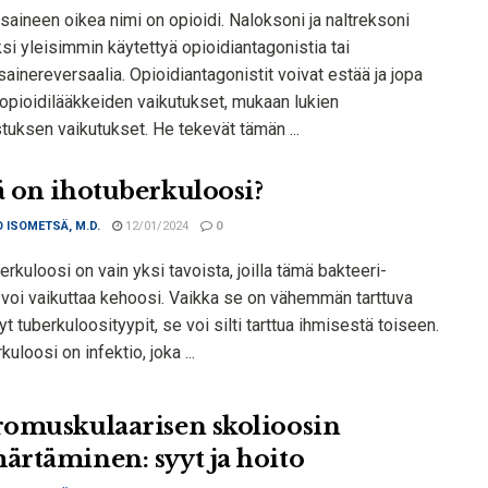
aineen oikea nimi on opioidi. Naloksoni ja naltreksoni
si yleisimmin käytettyä opioidiantagonistia tai
inereversaalia. Opioidiantagonistit voivat estää ja jopa
opioidilääkkeiden vaikutukset, mukaan lukien
tuksen vaikutukset. He tekevät tämän ...
 on ihotuberkuloosi?
 ISOMETSÄ, M.D.
12/01/2024
0
erkuloosi on vain yksi tavoista, joilla tämä bakteeri-
o voi vaikuttaa kehoosi. Vaikka se on vähemmän tarttuva
tyt tuberkuloosityypit, se voi silti tarttua ihmisestä toiseen.
kuloosi on infektio, joka ...
omuskulaarisen skolioosin
rtäminen: syyt ja hoito