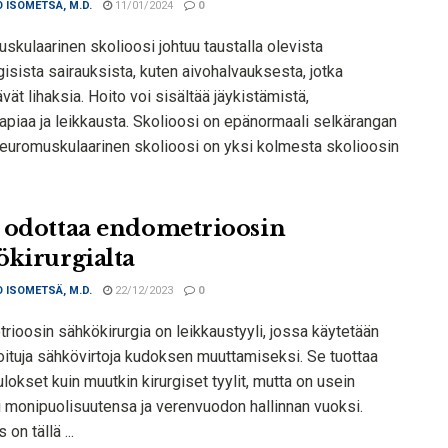
 ISOMETSÄ, M.D.
11/01/2024
0
skulaarinen skolioosi johtuu taustalla olevista
isista sairauksista, kuten aivohalvauksesta, jotka
vät lihaksia. Hoito voi sisältää jäykistämistä,
apiaa ja leikkausta. Skolioosi on epänormaali selkärangan
Neuromuskulaarinen skolioosi on yksi kolmesta skolioosin
 odottaa endometrioosin
ökirurgialta
 ISOMETSÄ, M.D.
22/12/2023
0
rioosin sähkökirurgia on leikkaustyyli, jossa käytetään
oituja sähkövirtoja kudoksen muuttamiseksi. Se tuottaa
lokset kuin muutkin kirurgiset tyylit, mutta on usein
 monipuolisuutensa ja verenvuodon hallinnan vuoksi.
on tällä ...