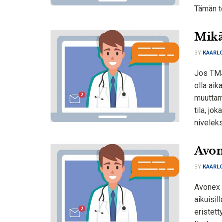
Tämän to
Mikä
BY
KAARLO
Jos TMJ
olla aik
muuttam
tila, jo
niveleks
Avon
BY
KAARLO
Avonex (
aikuisil
eristet