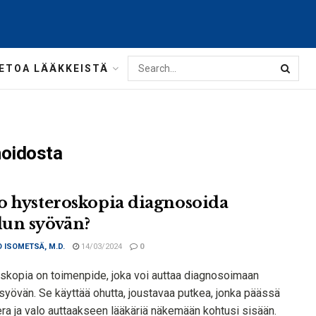
IETOA LÄÄKKEISTÄ
hoidosta
o hysteroskopia diagnosoida
un syövän?
 ISOMETSÄ, M.D.
14/03/2024
0
skopia on toimenpide, joka voi auttaa diagnosoimaan
syövän. Se käyttää ohutta, joustavaa putkea, jonka päässä
ra ja valo auttaakseen lääkäriä näkemään kohtusi sisään.