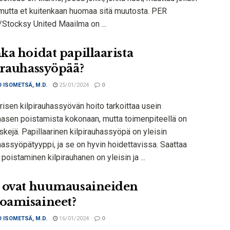
, mutta et kuitenkaan huomaa sitä muutosta. PER
Stocksy United Maailma on ...
ka hoidat papillaarista
irauhassyöpää?
 ISOMETSÄ, M.D.
25/01/2024
0
risen kilpirauhassyövän hoito tarkoittaa usein
uhasen poistamista kokonaan, mutta toimenpiteellä on
riskejä. Papillaarinen kilpirauhassyöpä on yleisin
hassyöpätyyppi, ja se on hyvin hoidettavissa. Saattaa
poistaminen kilpirauhanen on yleisin ja ...
 ovat huumausaineiden
amisaineet?
 ISOMETSÄ, M.D.
16/01/2024
0