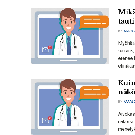
Mikä
tauti
BY
KAARLO
Myöhään
sairaus
etenee 
elinikää
Kuin
näköi
BY
KAARLO
Aivokasv
näköisi 
menetyk