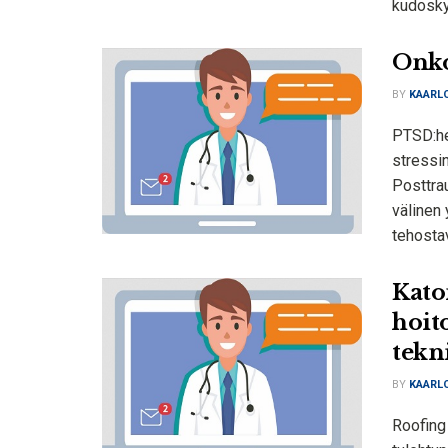
kudoskyh
Onko
BY
KAARLO
PTSD:hen
stressin
Posttra
välinen
tehostava
Kato
hoito
tekn
BY
KAARLO
Roofing 