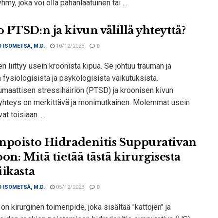
my, joka voi olla pahanlaatuinen tai ...
 PTSD:n ja kivun välillä yhteyttä?
 ISOMETSÄ, M.D.
10/12/2023
0
 liittyy usein kroonista kipua. Se johtuu trauman ja
 fysiologisista ja psykologisista vaikutuksista.
umaattisen stressihäiriön (PTSD) ja kroonisen kivun
 yhteys on merkittävä ja monimutkainen. Molemmat usein
t toisiaan. ...
npoisto Hidradenitis Suppurativan
on: Mitä tietää tästä kirurgisesta
iikasta
 ISOMETSÄ, M.D.
05/12/2023
0
on kirurginen toimenpide, joka sisältää "kattojen" ja