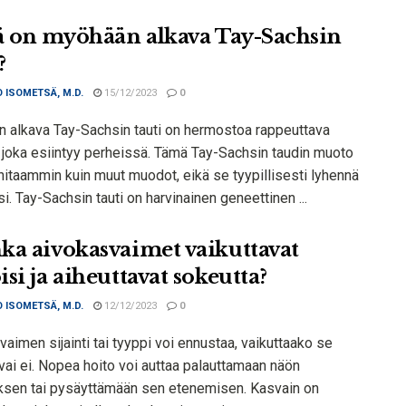
 on myöhään alkava Tay-Sachsin
?
 ISOMETSÄ, M.D.
15/12/2023
0
 alkava Tay-Sachsin tauti on hermostoa rappeuttava
, joka esiintyy perheissä. Tämä Tay-Sachsin taudin muoto
hitaammin kuin muut muodot, eikä se tyypillisesti lyhennä
si. Tay-Sachsin tauti on harvinainen geneettinen ...
ka aivokasvaimet vaikuttavat
si ja aiheuttavat sokeutta?
 ISOMETSÄ, M.D.
12/12/2023
0
aimen sijainti tai tyyppi voi ennustaa, vaikuttaako se
vai ei. Nopea hoito voi auttaa palauttamaan näön
sen tai pysäyttämään sen etenemisen. Kasvain on