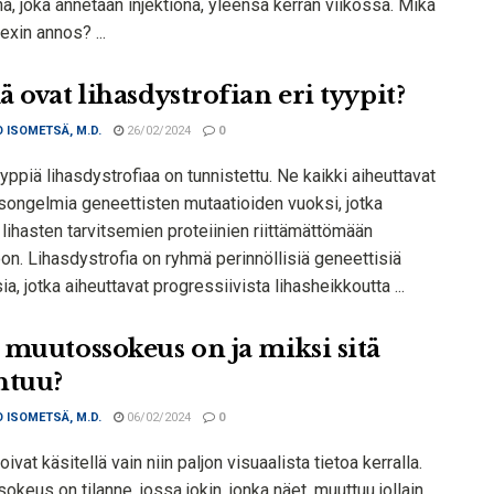
a, joka annetaan injektiona, yleensä kerran viikossa. Mikä
xin annos? ...
 ovat lihasdystrofian eri tyypit?
 ISOMETSÄ, M.D.
26/02/2024
0
yyppiä lihasdystrofiaa on tunnistettu. Ne kaikki aiheuttavat
isongelmia geneettisten mutaatioiden vuoksi, jotka
 lihasten tarvitsemien proteiinien riittämättömään
on. Lihasdystrofia on ryhmä perinnöllisiä geneettisiä
ia, jotka aiheuttavat progressiivista lihasheikkoutta ...
 muutossokeus on ja miksi sitä
htuu?
 ISOMETSÄ, M.D.
06/02/2024
0
oivat käsitellä vain niin paljon visuaalista tietoa kerralla.
keus on tilanne, jossa jokin, jonka näet, muuttuu jollain