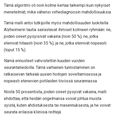
Tämä algoritmi oli noin kolme kertaa tarkempi kuin nykyiset
menetelmät, mikä vähensi virhediagnoosin mahdollisuuksia.
Tämä malli antoi tutkijoille myös mahdollisuuden luokitella
Alzheimerin tautia sairastavat ihmiset kolmeen ryhmään: ne,
joiden oireet pysyisivät vakaina (noin 50 %), ne, jotka
etenivät hitaasti (noin 35 %), ja ne, jotka etenivät nopeasti
(loput 15 %).
Nämä ennusteet vahvistettiin kuuden vuoden
seurantatiedoilla. Tämä varhainen tunnistaminen on
ratkaisevan tärkeää uusien hoitojen soveltamisessa ja
nopeasti etenevien potilaiden tiiviissä seurannassa.
Niistä 50 prosentista, joiden oireet pysyvät vakaina, malli
ehdottaa, että heidän ongelmansa voivat johtua muista
syistä, kuten ahdistuksesta tai masennuksesta, ja he voivat
seurata erilaisia ​​​​kliinisiä reittejä.