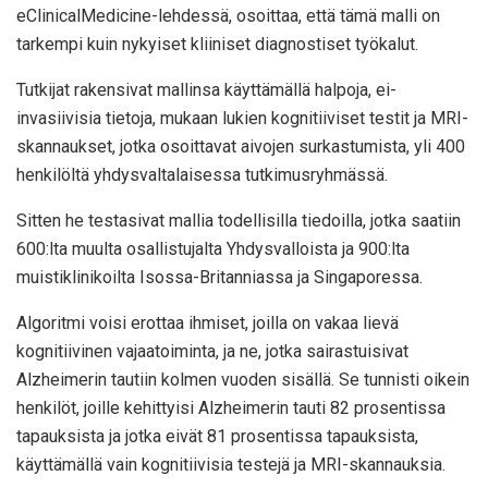
eClinicalMedicine-lehdessä, osoittaa, että tämä malli on
tarkempi kuin nykyiset kliiniset diagnostiset työkalut.
Tutkijat rakensivat mallinsa käyttämällä halpoja, ei-
invasiivisia tietoja, mukaan lukien kognitiiviset testit ja MRI-
skannaukset, jotka osoittavat aivojen surkastumista, yli 400
henkilöltä yhdysvaltalaisessa tutkimusryhmässä.
Sitten he testasivat mallia todellisilla tiedoilla, jotka saatiin
600:lta muulta osallistujalta Yhdysvalloista ja 900:lta
muistiklinikoilta Isossa-Britanniassa ja Singaporessa.
Algoritmi voisi erottaa ihmiset, joilla on vakaa lievä
kognitiivinen vajaatoiminta, ja ne, jotka sairastuisivat
Alzheimerin tautiin kolmen vuoden sisällä. Se tunnisti oikein
henkilöt, joille kehittyisi Alzheimerin tauti 82 prosentissa
tapauksista ja jotka eivät 81 prosentissa tapauksista,
käyttämällä vain kognitiivisia testejä ja MRI-skannauksia.