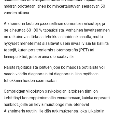
määrän odotetaan lähes kolminkertaistuvan seuraavan 50
vuoden aikana.
Alzheimerin tauti on pääasiallinen dementian aiheuttaja, ja
se aiheuttaa 60–80 % tapauksista. Varhainen havaitseminen
on ratkaisevan tärkeää tehokkaan hoidon kannalta, mutta
nykyiset menetelmät sisältävät usein invasiivisia tai kalliita
testejä, kuten positroniemissiotomografia (PET) tai
lannepunktiot, joita ei aina ole saatavilla.
Näistä rajoituksista johtuen jopa kolmasosa potilaista voi
saada väärän diagnoosin tai diagnoosin liian myöhään
tehokkaan hoidon saamiseksi.
Cambridgen yliopiston psykologian laitoksen tiimi on
kehittänyt koneoppimismallin ennustamaan, kuinka nopeasti
henkilöt, joilla on lieviä muistiongelmia, etenevät
Alzheimerin tautiin. Heidän tutkimuksensa, joka julkaistiin