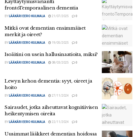
Käyttäytymisvariantti
frontoTemporaalinen dementia
BY
LÄÄKÄRI EERO KULMALA
21/07/2025
0
Mitkä ovat dementian ensimmäiset
merkit ja oireet?
BY
LÄÄKÄRI EERO KULMALA
19/05/2025
0
Isoäitini on usein hallusinaatioita, miksi?
BY
LÄÄKÄRI EERO KULMALA
08/03/2025
0
Lewyn kehon dementia: syyt, oireet ja
hoito
BY
LÄÄKÄRI EERO KULMALA
27/11/2024
0
Sairaudet, jotka aiheuttavat kognitiivisen
heikentymisen oireita
BY
LÄÄKÄRI EERO KULMALA
22/11/2024
0
Uusimmat lääkkeet dementian hoidossa