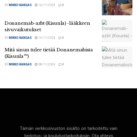
BY
MIKKO KANGAS
16/11/2024
0
Donanemab-azbt (Kisunla) -lääkkeen
sivuvaikutukset
BY
MIKKO KANGAS
14/11/2024
0
Mitä sinun tulee tietää Donanemabista
(Kisunla™)
BY
MIKKO KANGAS
08/11/2024
0
Terveyttä
Tämän verkkosivuston sisältö on tarkoitettu vain
tiedotus- ja koulutustarkoituksiin. Ota yhteys