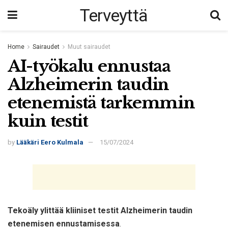
Terveyttä
Home
Sairaudet
Muut sairaudet
AI-työkalu ennustaa
Alzheimerin taudin
etenemistä tarkemmin
kuin testit
by
Lääkäri Eero Kulmala
15/07/2024
Tekoäly ylittää kliiniset testit Alzheimerin taudin
etenemisen ennustamisessa
.