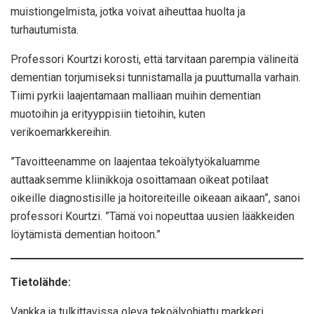
muistiongelmista, jotka voivat aiheuttaa huolta ja
turhautumista.
Professori Kourtzi korosti, että tarvitaan parempia välineitä
dementian torjumiseksi tunnistamalla ja puuttumalla varhain.
Tiimi pyrkii laajentamaan malliaan muihin dementian
muotoihin ja erityyppisiin tietoihin, kuten
verikoemarkkereihin.
”Tavoitteenamme on laajentaa tekoälytyökaluamme
auttaaksemme kliinikkoja osoittamaan oikeat potilaat
oikeille diagnostisille ja hoitoreiteille oikeaan aikaan”, sanoi
professori Kourtzi. ”Tämä voi nopeuttaa uusien lääkkeiden
löytämistä dementian hoitoon.”
Tietolähde:
Vankka ja tulkittavissa oleva tekoälyohjattu markkeri