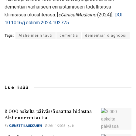
dementian varhaiseen ennustamiseen todellisissa
kliinisissä olosuhteissa. [
eClinicalMedicine
(2024)].
DOI:
10.1016/j.eclinm.2024.102725
Tags:
Alzheimerin tauti
dementia
dementian diagnoosi
Lue lisää
3 000 askelta päivässä saattaa hidastaa
Alzheimerin tautia.
BY
KLEMETTI LAUKKANEN
26/11/2025
0