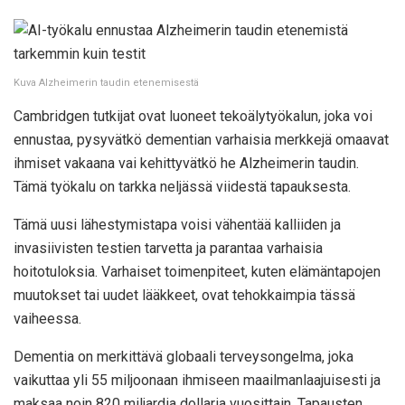
Kuva Alzheimerin taudin etenemisestä
Cambridgen tutkijat ovat luoneet tekoälytyökalun, joka voi
ennustaa, pysyvätkö dementian varhaisia ​​merkkejä omaavat
ihmiset vakaana vai kehittyvätkö he Alzheimerin taudin.
Tämä työkalu on tarkka neljässä viidestä tapauksesta.
Tämä uusi lähestymistapa voisi vähentää kalliiden ja
invasiivisten testien tarvetta ja parantaa varhaisia ​​
hoitotuloksia. Varhaiset toimenpiteet, kuten elämäntapojen
muutokset tai uudet lääkkeet, ovat tehokkaimpia tässä
vaiheessa.
Dementia on merkittävä globaali terveysongelma, joka
vaikuttaa yli 55 miljoonaan ihmiseen maailmanlaajuisesti ja
maksaa noin 820 miljardia dollaria vuosittain. Tapausten