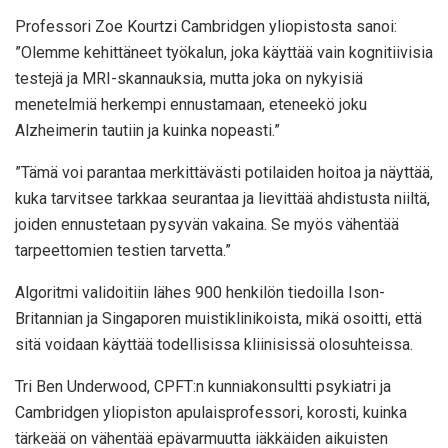
Professori Zoe Kourtzi Cambridgen yliopistosta sanoi:
”Olemme kehittäneet työkalun, joka käyttää vain kognitiivisia
testejä ja MRI-skannauksia, mutta joka on nykyisiä
menetelmiä herkempi ennustamaan, eteneekö joku
Alzheimerin tautiin ja kuinka nopeasti.”
”Tämä voi parantaa merkittävästi potilaiden hoitoa ja näyttää,
kuka tarvitsee tarkkaa seurantaa ja lievittää ahdistusta niiltä,
​​joiden ennustetaan pysyvän vakaina. Se myös vähentää
tarpeettomien testien tarvetta.”
Algoritmi validoitiin lähes 900 henkilön tiedoilla Ison-
Britannian ja Singaporen muistiklinikoista, mikä osoitti, että
sitä voidaan käyttää todellisissa kliinisissä olosuhteissa.
Tri Ben Underwood, CPFT:n kunniakonsultti psykiatri ja
Cambridgen yliopiston apulaisprofessori, korosti, kuinka
tärkeää on vähentää epävarmuutta iäkkäiden aikuisten