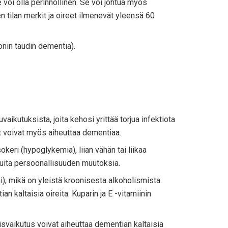
e voi olla perinnöllinen. Se voi johtua myös
n tilan merkit ja oireet ilmenevät yleensä 60
onin taudin dementia).
aikutuksista, joita kehosi yrittää torjua infektiota
t voivat myös aiheuttaa dementiaa.
okeri (hypoglykemia), liian vähän tai liikaa
 muita persoonallisuuden muutoksia.
ni), mikä on yleistä kroonisesta alkoholismista
n kaltaisia ​​oireita. Kuparin ja E -vitamiinin
aikutus voivat aiheuttaa dementian kaltaisia ​​