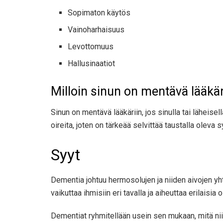
Sopimaton käytös
Vainoharhaisuus
Levottomuus
Hallusinaatiot
Milloin sinun on mentävä lääkär
Sinun on mentävä lääkäriin, jos sinulla tai läheise
oireita, joten on tärkeää selvittää taustalla oleva s
Syyt
Dementia johtuu hermosolujen ja niiden aivojen yh
vaikuttaa ihmisiin eri tavalla ja aiheuttaa erilaisia ​​o
Dementiat ryhmitellään usein sen mukaan, mitä niillä