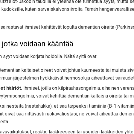
reutzfeldt-Jakobin taudilla ei yleensä ole tunnettua syytä, mutta s
on kudoksille, kuten sarveiskalvonsiirrolta. Tämän hengenvaarallise
sairastavat ihmiset kehittävät lopulta dementian oireita (Parkins
 jotka voidaan kääntää
syyt voidaan korjata hoidolla. Näitä syitä ovat:
ementian kaltaiset oireet voivat johtua kuumeesta tai muista sivuv
immuunijärjestelmän hyökkäävät hermosoluja aiheuttavat sairaude
t häiriöt.
Ihmiset, joilla on kilpirauhasongelmia, alhainen verens
eytymisongelmia, voivat kehittää dementian kaltaisia ​​oireita tai
ksi nesteitä (nestehukka); et saa tarpeeksi tiamiinia (B-1-vitamii
nit eivät saa riittävästi ruokavaliostasi, ne voivat aiheuttaa dementia
eita.
vuvaikutukset, reaktio lääkkeeseen tai useiden lääkkeiden yhteisv