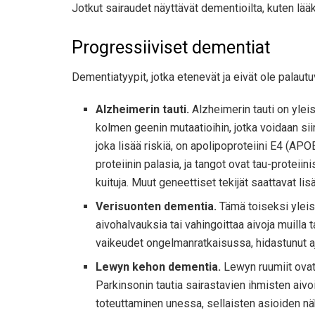
Jotkut sairaudet näyttävät dementioilta, kuten lääk
Progressiiviset dementiat
Dementiatyypit, jotka etenevät ja eivät ole palautuv
Alzheimerin tauti.
Alzheimerin tauti on yleisi
kolmen geenin mutaatioihin, jotka voidaan siir
joka lisää riskiä, ​​on apolipoproteiini E4 (A
proteiinin palasia, ja tangot ovat tau-proteiin
kuituja. Muut geneettiset tekijät saattavat li
Verisuonten dementia.
Tämä toiseksi yleisi
aivohalvauksia tai vahingoittaa aivoja muilla 
vaikeudet ongelmanratkaisussa, hidastunut aj
Lewyn kehon dementia.
Lewyn ruumiit ovat 
Parkinsonin tautia sairastavien ihmisten aivo
toteuttaminen unessa, sellaisten asioiden näk