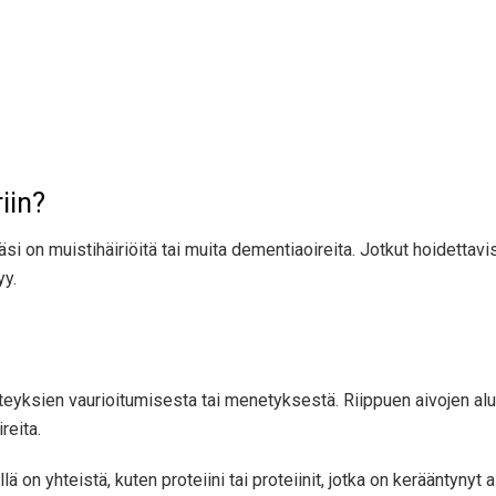
iin?
lläsi on muistihäiriöitä tai muita dementiaoireita. Jotkut hoidetta
yy.
teyksien vaurioitumisesta tai menetyksestä. Riippuen aivojen alu
ireita.
 on yhteistä, kuten proteiini tai proteiinit, jotka on kerääntynyt a