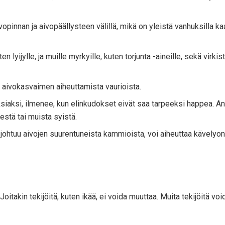
pinnan ja aivopäällysteen välillä, mikä on yleistä vanhuksilla kaa
n lyijylle, ja muille myrkyille, kuten torjunta -aineille, sekä virki
 aivokasvaimen aiheuttamista vaurioista.
siaksi, ilmenee, kun elinkudokset eivät saa tarpeeksi happea. An
stä tai muista syistä.
a johtuu aivojen suurentuneista kammioista, voi aiheuttaa kävelyo
oitakin tekijöitä, kuten ikää, ei voida muuttaa. Muita tekijöitä vo