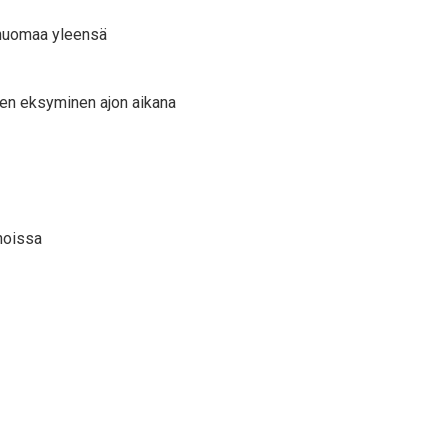
 huomaa yleensä
kuten eksyminen ajon aikana
noissa