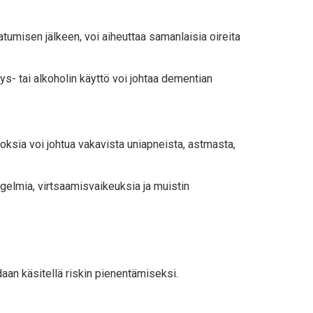
tumisen jälkeen, voi aiheuttaa samanlaisia ​​oireita
stys- tai alkoholin käyttö voi johtaa dementian
oksia voi johtua vakavista uniapneista, astmasta,
ngelmia, virtsaamisvaikeuksia ja muistin
idaan käsitellä riskin pienentämiseksi.