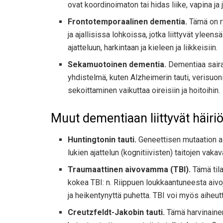
ovat koordinoimaton tai hidas liike, vapina ja
Frontotemporaalinen dementia.
Tämä on ry
ja ajallisissa lohkoissa, jotka liittyvät ylee
ajatteluun, harkintaan ja kieleen ja liikkeisiin.
Sekamuotoinen dementia.
Dementiaa sairas
yhdistelmä, kuten Alzheimerin tauti, verisu
sekoittaminen vaikuttaa oireisiin ja hoitoihin.
Muut dementiaan liittyvät häiriö
Huntingtonin tauti.
Geneettisen mutaation ai
lukien ajattelun (kognitiivisten) taitojen va
Traumaattinen aivovamma (TBI).
Tämä tila
kokea TBI: n. Riippuen loukkaantuneesta aivo
ja heikentynyttä puhetta. TBI voi myös aiheut
Creutzfeldt-Jakobin tauti.
Tämä harvinainen 