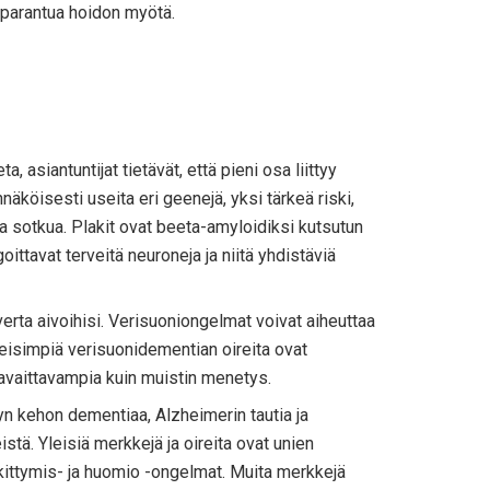
t parantua hoidon myötä.
 asiantuntijat tietävät, että pieni osa liittyy
näköisesti useita eri geenejä, yksi tärkeä riski,
 ja sotkua. Plakit ovat beeta-amyloidiksi kutsutun
oittavat terveitä neuroneja ja niitä yhdistäviä
verta aivoihisi. Verisuoniongelmat voivat aiheuttaa
Yleisimpiä verisuonidementian oireita ovat
havaittavampia kuin muistin menetys.
wyn kehon dementiaa, Alzheimerin tautia ja
tä. Yleisiä merkkejä ja oireita ovat unien
skittymis- ja huomio -ongelmat. Muita merkkejä