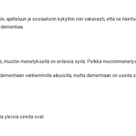
n, ajatteluun ja sosiaalisiin kykyihin niin vakavasti, että ne häiri
a dementiaa.
 muistin menetyksellä on erilaisia ​​syitä. Pelkkä muistinmenetys 
 dementiaan vanhemmilla aikuisilla, mutta dementiaan on useita sy
 yleisiä oireita ovat: