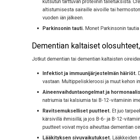
kutsutun tarttuvan proteiinin talletuksista. C
altistumisesta sairaille aivoille tai hermost
vuoden iän jälkeen.
Parkinsonin tauti.
Monet Parkinsonin tautia 
Dementian kaltaiset olosuhteet,
Jotkut dementian tai dementian kaltaisten oireiden 
Infektiot ja immuunijärjestelmän häiriöt.
D
vastaan. Multippeliskleroosi ja muut kehon 
Aineenvaihduntaongelmat ja hormonaalise
natriumia tai kalsiumia tai B-12-vitamiinin im
Ravitsemukselliset puutteet.
Et juo tarpee
kärsivillä ihmisillä; ja jos B-6- ja B-12-vitamii
puutteet voivat myös aiheuttaa dementian oir
Lääkityksen sivuvaikutukset.
Lääkkeiden si