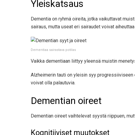
Yleiskatsaus
Dementia on ryhmä oireita, jotka vaikuttavat muistii
sairaus, mutta useat eri sairaudet voivat aiheutta
Dementiaa sairastava potilas
Vaikka dementiaan liittyy yleensä muistin menetys,
Alzheimerin tauti on yleisin syy progressiiviseen
voivat olla palautuvia.
Dementian oireet
Dementian oireet vaihtelevat syystä riippuen, mutta
Kognitiiviset muutokset