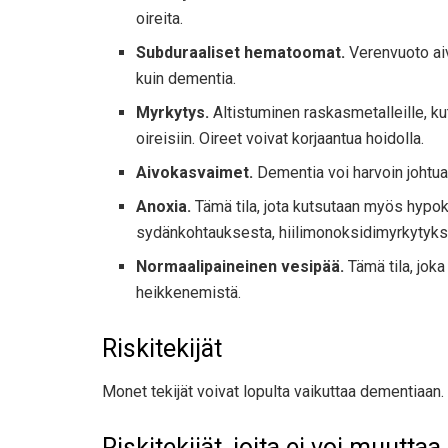
oireita.
Subduraaliset hematoomat.
Verenvuoto aivo
kuin dementia.
Myrkytys.
Altistuminen raskasmetalleille, kute
oireisiin. Oireet voivat korjaantua hoidolla.
Aivokasvaimet.
Dementia voi harvoin johtua
Anoxia.
Tämä tila, jota kutsutaan myös hypok
sydänkohtauksesta, hiilimonoksidimyrkytykse
Normaalipaineinen vesipää.
Tämä tila, jok
heikkenemistä.
Riskitekijät
Monet tekijät voivat lopulta vaikuttaa dementiaan. J
Riskitekijät, joita ei voi muuttaa