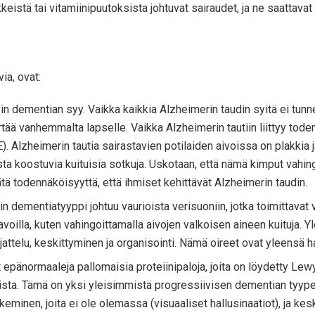
keistä tai vitamiinipuutoksista johtuvat sairaudet, ja ne saattava
ia, ovat:
n dementian syy. Vaikka kaikkia Alzheimerin taudin syitä ei tunneta,
tää vanhemmalta lapselle. Vaikka Alzheimerin tautiin liittyy toden
POE). Alzheimerin tautia sairastavien potilaiden aivoissa on plakkia
ista koostuvia kuituisia sotkuja. Uskotaan, että nämä kimput vahing
sätä todennäköisyyttä, että ihmiset kehittävät Alzheimerin taudin.
n dementiatyyppi johtuu vaurioista verisuoniin, jotka toimittavat 
tavoilla, kuten vahingoittamalla aivojen valkoisen aineen kuituja. 
attelu, keskittyminen ja organisointi. Nämä oireet ovat yleensä 
epänormaaleja pallomaisia ​​proteiinipaloja, joita on löydetty Le
ista. Tämä on yksi yleisimmistä progressiivisen dementian tyypeis
eminen, joita ei ole olemassa (visuaaliset hallusinaatiot), ja ke