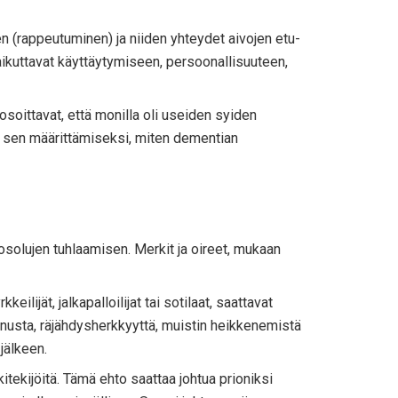
 (rappeutuminen) ja niiden yhteydet aivojen etu-
 vaikuttavat käyttäytymiseen, persoonallisuuteen,
soittavat, että monilla oli useiden syiden
ä sen määrittämiseksi, miten dementian
osolujen tuhlaamisen. Merkit ja oireet, mukaan
lijät, jalkapalloilijat tai sotilaat, saattavat
nnusta, räjähdysherkkyyttä, muistin heikkenemistä
jälkeen.
kitekijöitä. Tämä ehto saattaa johtua prioniksi