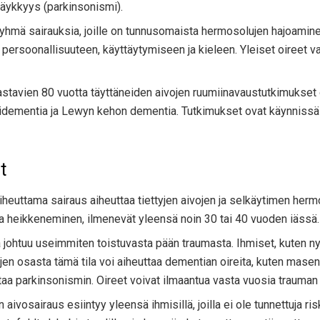
 jäykkyys (parkinsonismi).
hmä sairauksia, joille on tunnusomaista hermosolujen hajoaminen
nsä persoonallisuuteen, käyttäytymiseen ja kieleen. Yleiset oireet
tavien 80 vuotta täyttäneiden aivojen ruumiinavaustutkimukset o
onidementia ja Lewyn kehon dementia. Tutkimukset ovat käynniss
t
heuttama sairaus aiheuttaa tiettyjen aivojen ja selkäytimen herm
kava heikkeneminen, ilmenevät yleensä noin 30 tai 40 vuoden iässä.
 johtuu useimmiten toistuvasta pään traumasta. Ihmiset, kuten nyrkkei
jen osasta tämä tila voi aiheuttaa dementian oireita, kuten mase
taa parkinsonismin. Oireet voivat ilmaantua vasta vuosia trauman 
aivosairaus esiintyy yleensä ihmisillä, joilla ei ole tunnettuja ris