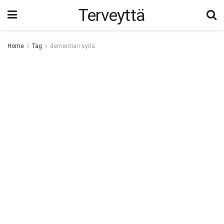
Terveyttä
Home
Tag
dementian syitä