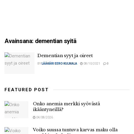
Avainsana:
dementian syitä
Dementian syyt ja oireet
BY
LÄÄKÄRI EERO KULMALA
08/10/2021
0
FEATURED POST
Onko anemia merkki syövästä
ikääntyneillä?
04/08/2026
Voiko suussa tuntuva karvas maku olla