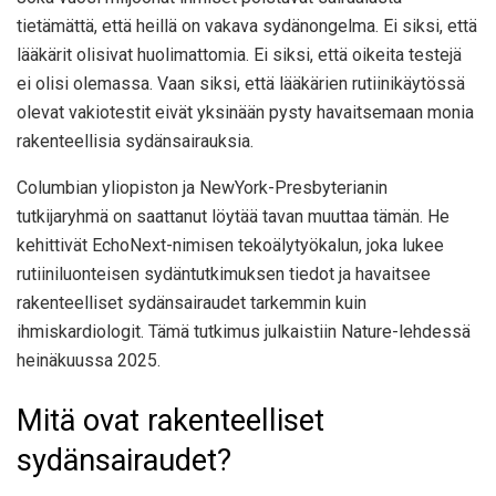
tietämättä, että heillä on vakava sydänongelma. Ei siksi, että
lääkärit olisivat huolimattomia. Ei siksi, että oikeita testejä
ei olisi olemassa. Vaan siksi, että lääkärien rutiinikäytössä
olevat vakiotestit eivät yksinään pysty havaitsemaan monia
rakenteellisia sydänsairauksia.
Columbian yliopiston ja NewYork-Presbyterianin
tutkijaryhmä on saattanut löytää tavan muuttaa tämän. He
kehittivät EchoNext-nimisen tekoälytyökalun, joka lukee
rutiiniluonteisen sydäntutkimuksen tiedot ja havaitsee
rakenteelliset sydänsairaudet tarkemmin kuin
ihmiskardiologit. Tämä tutkimus julkaistiin Nature-lehdessä
heinäkuussa 2025.
Mitä ovat rakenteelliset
sydänsairaudet?