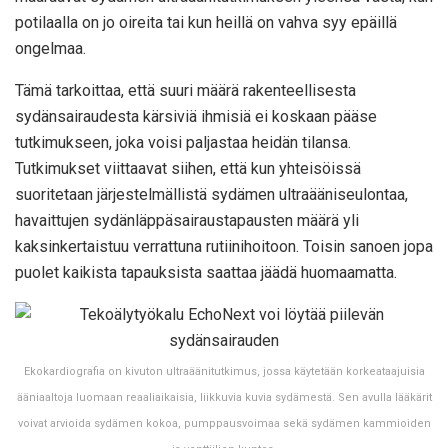
potilaalla on jo oireita tai kun heillä on vahva syy epäillä
ongelmaa.
Tämä tarkoittaa, että suuri määrä rakenteellisesta
sydänsairaudesta kärsiviä ihmisiä ei koskaan pääse
tutkimukseen, joka voisi paljastaa heidän tilansa.
Tutkimukset viittaavat siihen, että kun yhteisöissä
suoritetaan järjestelmällistä sydämen ultraääniseulontaa,
havaittujen sydänläppäsairaustapausten määrä yli
kaksinkertaistuu verrattuna rutiinihoitoon. Toisin sanoen jopa
puolet kaikista tapauksista saattaa jäädä huomaamatta.
Ekokardiografia on kivuton ultraäänitutkimus, jossa käytetään korkeataajuisia
ääniaaltoja luomaan reaaliaikaisia, liikkuvia kuvia sydämestä. Sen avulla lääkärit
voivat arvioida sydämen kokoa, pumppausvoimaa sekä sydämen kammioiden