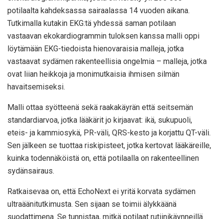
potilaalta kahdeksassa sairaalassa 14 vuoden aikana.
Tutkimalla kutakin EKG:tä yhdessä saman potilaan
vastaavan ekokardiogrammin tuloksen kanssa malli oppi
löytämään EKG-tiedoista hienovaraisia malleja, jotka
vastaavat sydämen rakenteellisia ongelmia – malleja, jotka
ovat liian heikkoja ja monimutkaisia ihmisen silmän
havaitsemiseksi.
Malli ottaa syötteenä sekä raakakäyrän että seitsemän
standardiarvoa, jotka lääkärit jo kirjaavat: ikä, sukupuoli,
eteis- ja kammiosykä, PR-väli, QRS-kesto ja korjattu QT-väli.
Sen jälkeen se tuottaa riskipisteet, jotka kertovat lääkäreille,
kuinka todennäköistä on, että potilaalla on rakenteellinen
sydänsairaus.
Ratkaisevaa on, että EchoNext ei yritä korvata sydämen
ultraäänitutkimusta. Sen sijaan se toimii älykkäänä
suodattimena. Se tunnistaa, mitkä potilaat rutiinikäynneillä