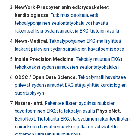
NewYork-Presbyterianin edistysaskeleet
kardiologiassa
.
Tutkimus osoittaa, että
tekoälypohjainen seulontatyökalu voi havaita
rakenteellisia sydänsairauksia EKG-tietojen avulla
News-Medical
.
Tekoälypohjainen EKG-malli ylittää
lääkärit piilevien sydänsairauksien havaitsemisessa
Inside Precision Medicine.
Tekoäly muuttaa EKG:t
tehokkaaksi sydänsairauksien seulontatyökaluksi
ODSC / Open Data Science.
Tekoälymalli havaitsee
piilevät sydänsairaudet EKG:stä ja ylittää kardiologien
suorituskyvyn
Nature-lehti.
Rakenteellisten sydänsairauksien
havaitseminen EKG:stä tekoälyn avulla
PhysioNet.
EchoNext: Tietokanta EKG:stä sydämen rakenteellisten
sairauksien havaitsemiseksi, jotka on vahvistettu
sydämen ultraäänitutkimuksella