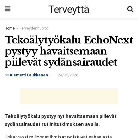
Terveyttä
Home
Terveydenhuolto
Tekoälytyökalu EchoNext
pystyy havaitsemaan
piilevät sydänsairaudet
by
Klemetti Laukkanen
24/05/2026
Tekoälytyökalu pystyy nyt havaitsemaan piilevät
sydänsairaudet rutiinitutkimuksen avulla.
Joka vuosi miljoonat ihmiset poistuvat sairaalasta