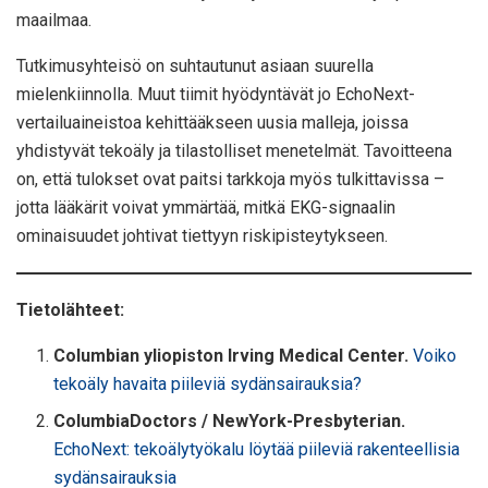
maailmaa.
Tutkimusyhteisö on suhtautunut asiaan suurella
mielenkiinnolla. Muut tiimit hyödyntävät jo EchoNext-
vertailuaineistoa kehittääkseen uusia malleja, joissa
yhdistyvät tekoäly ja tilastolliset menetelmät. Tavoitteena
on, että tulokset ovat paitsi tarkkoja myös tulkittavissa –
jotta lääkärit voivat ymmärtää, mitkä EKG-signaalin
ominaisuudet johtivat tiettyyn riskipisteytykseen.
Tietolähteet:
Columbian yliopiston Irving Medical Center.
Voiko
tekoäly havaita piileviä sydänsairauksia?
ColumbiaDoctors / NewYork-Presbyterian.
EchoNext: tekoälytyökalu löytää piileviä rakenteellisia
sydänsairauksia