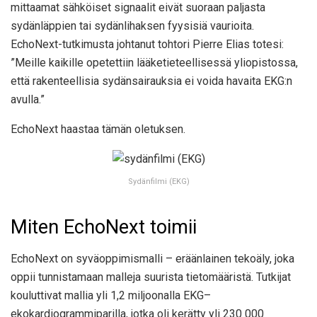
mittaamat sähköiset signaalit eivät suoraan paljasta
sydänläppien tai sydänlihaksen fyysisiä vaurioita.
EchoNext-tutkimusta johtanut tohtori Pierre Elias totesi:
”Meille kaikille opetettiin lääketieteellisessä yliopistossa,
että rakenteellisia sydänsairauksia ei voida havaita EKG:n
avulla.”
EchoNext haastaa tämän oletuksen.
Sydänfilmi (EKG)
Miten EchoNext toimii
EchoNext on syväoppimismalli – eräänlainen tekoäly, joka
oppii tunnistamaan malleja suurista tietomääristä. Tutkijat
kouluttivat mallia yli 1,2 miljoonalla EKG–
ekokardiogrammiparilla, jotka oli kerätty yli 230 000