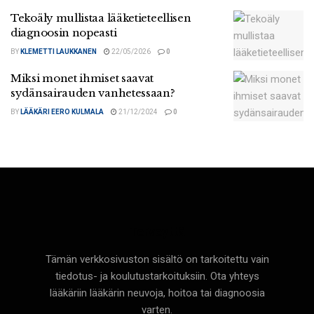
Tekoäly mullistaa lääketieteellisen
diagnoosin nopeasti
BY
KLEMETTI LAUKKANEN
22/05/2026
0
Miksi monet ihmiset saavat
sydänsairauden vanhetessaan?
BY
LÄÄKÄRI EERO KULMALA
21/12/2024
0
Terveyttä
Tämän verkkosivuston sisältö on tarkoitettu vain
tiedotus- ja koulutustarkoituksiin. Ota yhteys
lääkäriin lääkärin neuvoja, hoitoa tai diagnoosia
varten.