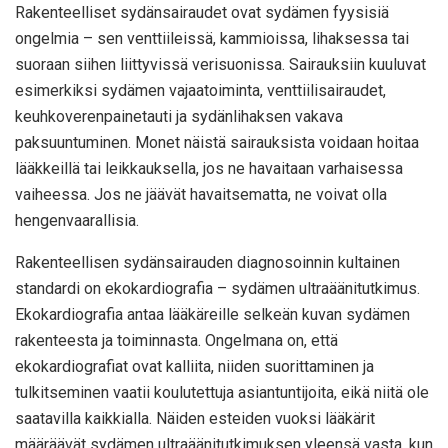
Rakenteelliset sydänsairaudet ovat sydämen fyysisiä
ongelmia – sen venttiileissä, kammioissa, lihaksessa tai
suoraan siihen liittyvissä verisuonissa. Sairauksiin kuuluvat
esimerkiksi sydämen vajaatoiminta, venttiilisairaudet,
keuhkoverenpainetauti ja sydänlihaksen vakava
paksuuntuminen. Monet näistä sairauksista voidaan hoitaa
lääkkeillä tai leikkauksella, jos ne havaitaan varhaisessa
vaiheessa. Jos ne jäävät havaitsematta, ne voivat olla
hengenvaarallisia.
Rakenteellisen sydänsairauden diagnosoinnin kultainen
standardi on ekokardiografia – sydämen ultraäänitutkimus.
Ekokardiografia antaa lääkäreille selkeän kuvan sydämen
rakenteesta ja toiminnasta. Ongelmana on, että
ekokardiografiat ovat kalliita, niiden suorittaminen ja
tulkitseminen vaatii koulutettuja asiantuntijoita, eikä niitä ole
saatavilla kaikkialla. Näiden esteiden vuoksi lääkärit
määräävät sydämen ultraäänitutkimuksen yleensä vasta, kun