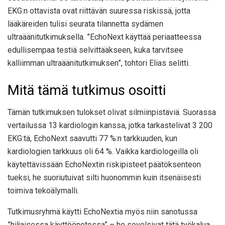
EKG:n ottavista ovat riittävän suuressa riskissä, jotta
lääkäreiden tulisi seurata tilannetta sydämen
ultraäänitutkimuksella. ”EchoNext käyttää periaatteessa
edullisempaa testiä selvittääkseen, kuka tarvitsee
kalliimman ultraäänitutkimuksen”, tohtori Elias selitti.
Mitä tämä tutkimus osoitti
Tämän tutkimuksen tulokset olivat silmiinpistäviä. Suorassa
vertailussa 13 kardiologin kanssa, jotka tarkastelivat 3 200
EKG:tä, EchoNext saavutti 77 %:n tarkkuuden, kun
kardiologien tarkkuus oli 64 %. Vaikka kardiologeilla oli
käytettävissään EchoNextin riskipisteet päätöksenteon
tueksi, he suoriutuivat silti huonommin kuin itsenäisesti
toimiva tekoälymalli.
Tutkimusryhmä käytti EchoNextia myös niin sanotussa
”hiljaisessa käyttöönotossa” – he sovelsivat tätä työkalua