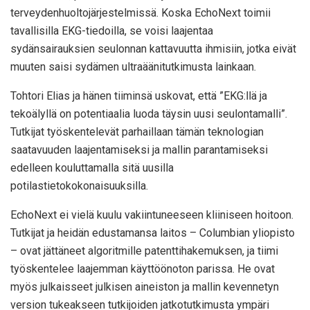
terveydenhuoltojärjestelmissä. Koska EchoNext toimii
tavallisilla EKG-tiedoilla, se voisi laajentaa
sydänsairauksien seulonnan kattavuutta ihmisiin, jotka eivät
muuten saisi sydämen ultraäänitutkimusta lainkaan.
Tohtori Elias ja hänen tiiminsä uskovat, että ”EKG:llä ja
tekoälyllä on potentiaalia luoda täysin uusi seulontamalli”.
Tutkijat työskentelevät parhaillaan tämän teknologian
saatavuuden laajentamiseksi ja mallin parantamiseksi
edelleen kouluttamalla sitä uusilla
potilastietokokonaisuuksilla.
EchoNext ei vielä kuulu vakiintuneeseen kliiniseen hoitoon.
Tutkijat ja heidän edustamansa laitos – Columbian yliopisto
– ovat jättäneet algoritmille patenttihakemuksen, ja tiimi
työskentelee laajemman käyttöönoton parissa. He ovat
myös julkaisseet julkisen aineiston ja mallin kevennetyn
version tukeakseen tutkijoiden jatkotutkimusta ympäri