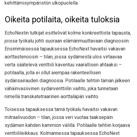
kehittämisympäristön ulkopuolella.
Oikeita potilaita, oikeita tuloksia
EchoNextin tutkijat esittelivät kolme konkreettista tapausta,
joissa työkalu johti suoraan elämänmuuttavaan diagnoosiin.
Ensimmäisessä tapauksessa EchoNext havaitsi vakavan
aorttastenoosin – tilan, jossa sydämestä ulos virtaavaa
verta säätelevä venttiili kaventuu vaarallisen ahtaaksi –
potilaalla, jolla ei ollut aiempaa rakenteellisen
sydänsairauden diagnoosia. Potilaalle tehtiin tämän jälkeen
vähäinvasiivinen sydänventtiilin vaihto, joka tunnetaan
nimellä transkatetraarinen aorttaläpän vaihto.
Toisessa tapauksessa tämä työkalu havaitsi vakavan
mitraalivuodon – tilan, jossa veri vuotaa taaksepäin
sydämen kahden kammion välillä. Potilaalle tehtiin korjaava
venttiilileikkaus. Kolmannessa tapauksessa EchoNext