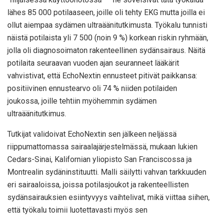
lähes 85 000 potilaaseen, joille oli tehty EKG mutta joilla ei
ollut aiempaa sydämen ultraäänitutkimusta. Työkalu tunnisti
näistä potilaista yli 7 500 (noin 9 %) korkean riskin ryhmään,
jolla oli diagnosoimaton rakenteellinen sydänsairaus. Näitä
potilaita seuraavan vuoden ajan seuranneet lääkärit
vahvistivat, että EchoNextin ennusteet pitivät paikkansa:
positiivinen ennustearvo oli 74 % niiden potilaiden
joukossa, joille tehtiin myöhemmin sydämen
ultraäänitutkimus.
Tutkijat validoivat EchoNextin sen jälkeen neljässä
riippumattomassa sairaalajärjestelmässä, mukaan lukien
Cedars-Sinai, Kalifornian yliopisto San Franciscossa ja
Montrealin sydäninstituutti. Malli säilytti vahvan tarkkuuden
eri sairaaloissa, joissa potilasjoukot ja rakenteellisten
sydänsairauksien esiintyvyys vaihtelivat, mikä viittaa siihen,
että työkalu toimii luotettavasti myös sen