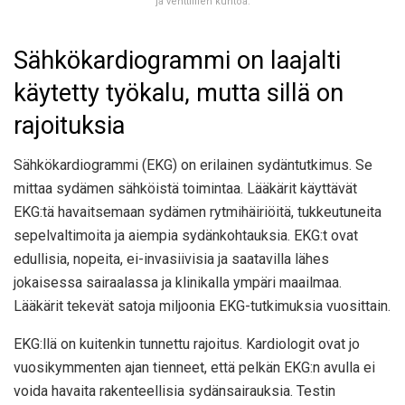
ja venttiilien kuntoa.
Sähkökardiogrammi on laajalti
käytetty työkalu, mutta sillä on
rajoituksia
Sähkökardiogrammi (EKG) on erilainen sydäntutkimus. Se
mittaa sydämen sähköistä toimintaa. Lääkärit käyttävät
EKG:tä havaitsemaan sydämen rytmihäiriöitä, tukkeutuneita
sepelvaltimoita ja aiempia sydänkohtauksia. EKG:t ovat
edullisia, nopeita, ei-invasiivisia ja saatavilla lähes
jokaisessa sairaalassa ja klinikalla ympäri maailmaa.
Lääkärit tekevät satoja miljoonia EKG-tutkimuksia vuosittain.
EKG:llä on kuitenkin tunnettu rajoitus. Kardiologit ovat jo
vuosikymmenten ajan tienneet, että pelkän EKG:n avulla ei
voida havaita rakenteellisia sydänsairauksia. Testin