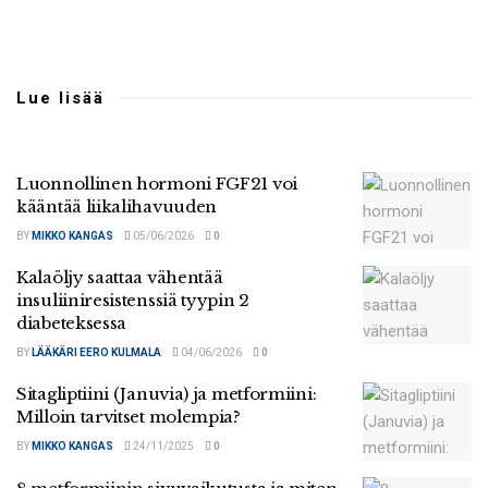
Lue lisää
Luonnollinen hormoni FGF21 voi
kääntää liikalihavuuden
BY
MIKKO KANGAS
05/06/2026
0
Kalaöljy saattaa vähentää
insuliiniresistenssiä tyypin 2
diabeteksessa
BY
LÄÄKÄRI EERO KULMALA
04/06/2026
0
Sitagliptiini (Januvia) ja metformiini:
Milloin tarvitset molempia?
BY
MIKKO KANGAS
24/11/2025
0