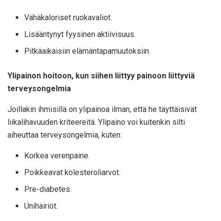
Vähäkaloriset ruokavaliot.
Lisääntynyt fyysinen aktiivisuus.
Pitkäaikaisiin elämäntapamuutoksiin.
Ylipainon hoitoon, kun siihen liittyy painoon liittyviä
terveysongelmia
Joillakin ihmisillä on ylipainoa ilman, että he täyttäisivät
liikalihavuuden kriteereitä. Ylipaino voi kuitenkin silti
aiheuttaa terveysongelmia, kuten:
Korkea verenpaine.
Poikkeavat kolesteroliarvot.
Pre-diabetes.
Unihäiriöt.