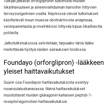
Tutkijat jatkavat orforglipronin tutkimista muiden
liikalihavuuteen ja aineenvaihdunnan häiriöihin liittyvien
terveysongelmien osalta. Käynnissä olevat tutkimukset
käsittelevät muun muassa obstruktiivista uniapneaa,
verenpainetautia ja nivelrikkoon liittyvää kipua liikalihavilla
potilailla.
Jatkotutkimuksissa selvitetään, tarjoaako tämä lääke
merkittävää hyötyä näiden sairauksien hoidossa.
Foundayo (orforglipron) -lääkkeen
yleiset haittavaikutukset
Suurin osa Foundayon haittavaikutuksista esiintyy
ruoansulatuskanavassa. Nämä haittavaikutukset
muistuttavat muiden glukagonin kaltaisen peptidi-1-
reseptoriagonistien haittavaikutuksia.