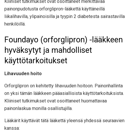
Kliiniset tutkimukset ovat osoittaneet merkittävää
painonpudotusta orforglipron-lääkettä käyttäneillä
liikalihavilla, ylipainoisilla ja tyypin 2 diabetesta sairastavilla
henkilöillä.
Foundayo (orforglipron) -lääkkeen
hyväksytyt ja mahdolliset
käyttötarkoitukset
Lihavuuden hoito
Orforglipron on kehitetty lihavuuden hoitoon. Painonhallinta
on yksi tämän lääkkeen pääasiallisista käyttötarkoituksista.
Kliiniset tutkimukset ovat osoittaneet huomattavaa
painonlaskua monilla osallistujilla.
Lääkärit käyttävät tätä lääkettä yleensä yhdessä seuraavien
kanssa: