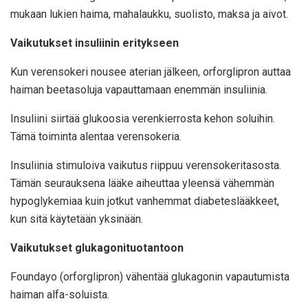
mukaan lukien haima, mahalaukku, suolisto, maksa ja aivot.
Vaikutukset insuliinin eritykseen
Kun verensokeri nousee aterian jälkeen, orforglipron auttaa
haiman beetasoluja vapauttamaan enemmän insuliinia.
Insuliini siirtää glukoosia verenkierrosta kehon soluihin.
Tämä toiminta alentaa verensokeria.
Insuliinia stimuloiva vaikutus riippuu verensokeritasosta.
Tämän seurauksena lääke aiheuttaa yleensä vähemmän
hypoglykemiaa kuin jotkut vanhemmat diabeteslääkkeet,
kun sitä käytetään yksinään.
Vaikutukset glukagonituotantoon
Foundayo (orforglipron) vähentää glukagonin vapautumista
haiman alfa-soluista.