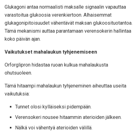
Glukagoni antaa normaalisti maksalle signaalin vapauttaa
varastoitua glukoosia verenkiertoon. Alhaisemmat
glukagonipitoisuudet vähentävät maksan glukoosituotantoa.
Tämä mekanismi auttaa parantamaan verensokerin hallintaa
koko päivän ajan.
Vaikutukset mahalaukun tyhjenemiseen
Orforglipron hidastaa ruoan kulkua mahalaukusta
ohutsuoleen.
Tämä hitaampi mahalaukun tyhjeneminen aiheuttaa useita
vaikutuksia:
Tunnet olosi kylläiseksi pidempään.
Verensokeri nousee hitaammin aterioiden jälkeen.
Nälkä voi vähentyä aterioiden välillä.