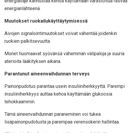
energiavaje kannustaa kehoa käyttämään varastoitua rasvaa
energianlähteenä.
Muutokset ruokailukäyttäytymisessä
Aivojen signalointimuutokset voivat vähentää joidenkin
ruokien palkitsevuutta.
Monet huomaavat syövänsä vähemmän välipaloja ja suuria
aterioita lääkityksen aikana.
Parantunut aineenvaihdunnan terveys
Painonpudotus parantaa usein insuliiniherkkyyttä. Parempi
insuliiniherkkyys auttaa kehoa käyttämään glukoosia
tehokkaammin.
Tämä aineenvaihdunnan paraneminen voi tukea
lisäpainonpudotusta ja parempaa verensokerin hallintaa.