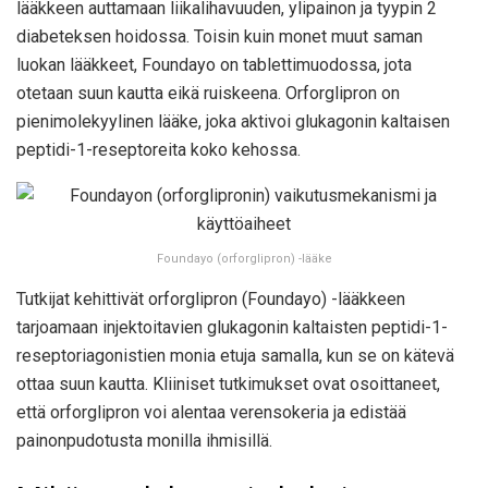
lääkkeen auttamaan liikalihavuuden, ylipainon ja tyypin 2
diabeteksen hoidossa. Toisin kuin monet muut saman
luokan lääkkeet, Foundayo on tablettimuodossa, jota
otetaan suun kautta eikä ruiskeena. Orforglipron on
pienimolekyylinen lääke, joka aktivoi glukagonin kaltaisen
peptidi-1-reseptoreita koko kehossa.
Foundayo (orforglipron) -lääke
Tutkijat kehittivät orforglipron (Foundayo) -lääkkeen
tarjoamaan injektoitavien glukagonin kaltaisten peptidi-1-
reseptoriagonistien monia etuja samalla, kun se on kätevä
ottaa suun kautta. Kliiniset tutkimukset ovat osoittaneet,
että orforglipron voi alentaa verensokeria ja edistää
painonpudotusta monilla ihmisillä.