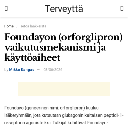
Terveyttä
Home
Tietoa lääkkeistä
Foundayon (orforglipron)
vaikutusmekanismi ja
käyttöaiheet
by
Mikko Kangas
03/06/2026
Foundayo (geneerinen nimi: orforglipron) kuuluu
lääkeryhmään, jota kutsutaan glukagonin kaltaisen peptidi-1-
reseptorin agonisteiksi. Tutkijat kehittivät Foundayo-