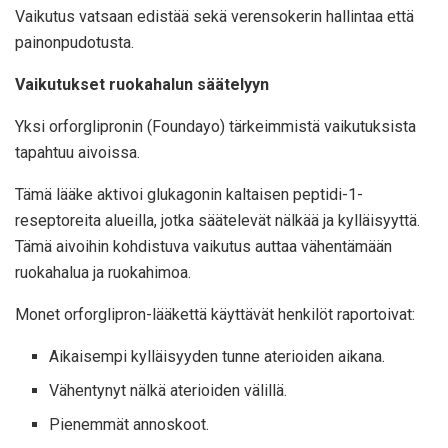
Vaikutus vatsaan edistää sekä verensokerin hallintaa että
painonpudotusta.
Vaikutukset ruokahalun säätelyyn
Yksi orforglipronin (Foundayo) tärkeimmistä vaikutuksista
tapahtuu aivoissa.
Tämä lääke aktivoi glukagonin kaltaisen peptidi-1-
reseptoreita alueilla, jotka säätelevät nälkää ja kylläisyyttä.
Tämä aivoihin kohdistuva vaikutus auttaa vähentämään
ruokahalua ja ruokahimoa.
Monet orforglipron-lääkettä käyttävät henkilöt raportoivat:
Aikaisempi kylläisyyden tunne aterioiden aikana.
Vähentynyt nälkä aterioiden välillä.
Pienemmät annoskoot.