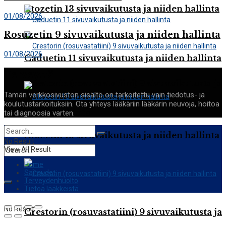
Atozetin 13 sivuvaikutusta ja niiden hallinta
01/08/2026
Rosuzetin 9 sivuvaikutusta ja niiden hallinta
01/08/2026
Caduetin 11 sivuvaikutusta ja niiden hallinta
Terveyttä
Crestorin (rosuvastatiini) 9 sivuvaikutusta ja
Tämän verkkosivuston sisältö on tarkoitettu vain tiedotus- ja
koulutustarkoituksiin. Ota yhteys lääkäriin lääkärin neuvoja, hoitoa
niiden hallinta
tai diagnoosia varten.
Atozetin 13 sivuvaikutusta ja niiden hallinta
No Result
View All Result
Home
Sairaudet
Terveydenhuolto
Tietoa lääkkeistä
No Result
Crestorin (rosuvastatiini) 9 sivuvaikutusta ja