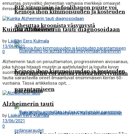
ennustaa, pysyvätkö dementian varhaisia ​​merkkejä omaavat
B12-vitamiinin ja foolihapon puute voi
ihmiset vakaana vai kehittyvätkö he ...
Keinoja ihon kimmoisuuden ja kosteuden
aiheuttaa kroonista väsymystä
parantamiseen
Kuinka Alzheimerin tauti diagnosoidaan
by
Lääkäri Eero Kulmala
13/06/2021
0
Alzheimerin tauti on peruuttamaton, progressiivinen aivosairaus,
joka tuhoaa hitaasti muistin ja ajattelutaidot ja lopulta kyvyn
Keinoja ihon kimmoisuuden ja kosteuden
suorittaa yksinkertaisimmat tehtävät. Useimmilla Alzheimerin
Guavamehu voi auttaa rautaa imeytymään
tautia sairastavilla oireet ilmaantuvat ensimmäisen kerran 60-
vuotiaina. Tässä artikkelissa opit, ...
parantamiseen
paremmin
Alzheimerin tauti
by
Lääkäri Eero Kulmala
13/06/2021
0