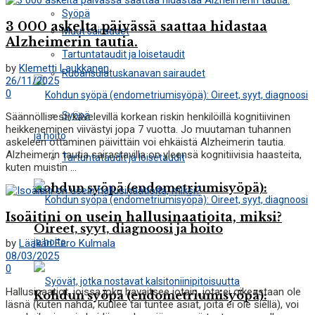
Syöpä
3 000 askelta päivässä saattaa hidastaa
Muut sairaudet
Alzheimerin tautia.
Tartuntataudit ja loisetaudit
by
Klemetti Laukkanen
Ruoansulatuskanavan sairaudet
26/11/2025
0
Syöpä
Säännöllisesti kävelevillä korkean riskin henkilöillä kognitiivinen
heikkeneminen viivästyi jopa 7 vuotta. Jo muutaman tuhannen
askeleen ottaminen päivittäin voi ehkäistä Alzheimerin tautia.
Alzheimerin tautia sairastavilla on yleensä kognitiivisia haasteita,
Tartuntataudit ja loisetaudit
kuten muistin ...
Kohdun syöpä (endometriumisyöpä):
Isoäitini on usein hallusinaatioita, miksi?
Oireet, syyt, diagnoosi ja hoito
by
Lääkäri Eero Kulmala
08/03/2025
0
Hallusinaatiot, joissa joku havaitsee jotain, jota ei oikeastaan ​​ole
Kohdun syöpä (endometriumisyöpä):
läsnä (kuten nähdä, kuulee tai tuntee asiat, joita ei ole siellä), voi