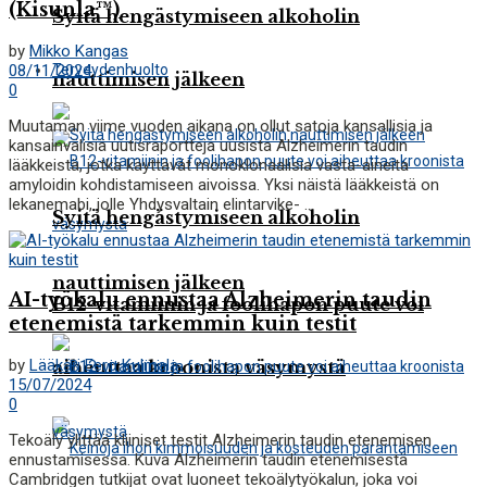
(Kisunla™)
Syitä hengästymiseen alkoholin
by
Mikko Kangas
08/11/2024
Terveydenhuolto
nauttimisen jälkeen
0
Muutaman viime vuoden aikana on ollut satoja kansallisia ja
kansainvälisiä uutisraportteja uusista Alzheimerin taudin
lääkkeistä, jotka käyttävät monoklonaalisia vasta-aineita
amyloidin kohdistamiseen aivoissa. Yksi näistä lääkkeistä on
lekanemabi, jolle Yhdysvaltain elintarvike- ...
Syitä hengästymiseen alkoholin
nauttimisen jälkeen
AI-työkalu ennustaa Alzheimerin taudin
B12-vitamiinin ja foolihapon puute voi
etenemistä tarkemmin kuin testit
by
Lääkäri Eero Kulmala
aiheuttaa kroonista väsymystä
15/07/2024
0
Tekoäly ylittää kliiniset testit Alzheimerin taudin etenemisen
ennustamisessa. Kuva Alzheimerin taudin etenemisestä
Cambridgen tutkijat ovat luoneet tekoälytyökalun, joka voi