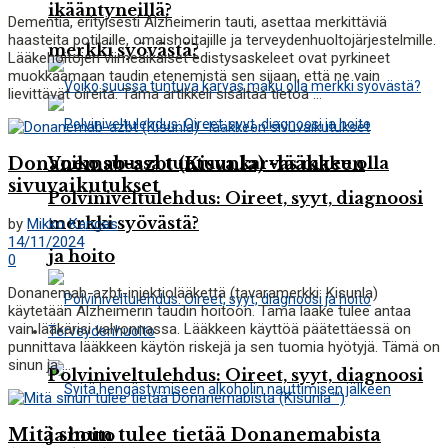
ikääntyneillä?
Dementia, erityisesti Alzheimerin tauti, asettaa merkittäviä
haasteita potilaille, omaishoitajille ja terveydenhuoltojärjestelmille.
merkki syövästä?
Lääkehoitojen viimeaikaiset edistysaskeleet ovat pyrkineet
muokkaamaan taudin etenemistä sen sijaan, että ne vain
lievittävät oireita. Tämä artikkeli sisältää tietoa ...
Voiko suussa tuntuva karvas maku olla
Donanemab-azbt (Kisunla) -lääkkeen
sivuvaikutukset
Polviniveltulehdus: Oireet, syyt, diagnoosi
merkki syövästä?
by
Mikko Kangas
14/11/2024
ja hoito
0
Donanemab-azbt-injektiolääkettä (tavaramerkki: Kisunla)
käytetään Alzheimerin taudin hoitoon. Tämä lääke tulee antaa
vain lääkärisi valvonnassa. Lääkkeen käyttöä päätettäessä on
Terveydenhuolto
punnittava lääkkeen käytön riskejä ja sen tuomia hyötyjä. Tämä on
sinun ja ...
Polviniveltulehdus: Oireet, syyt, diagnoosi
Mitä sinun tulee tietää Donanemabista
ja hoito