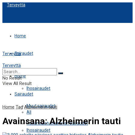
Terveyttä
Home
Sairaudet
Terveyttä
Terveyttä
All
Home
No Result
View All Result
Ihosairaudet
Sairaudet
Muut sairaudet
Home
Tag
Alzheimerin tauti
All
Avainsana:
Alzheimerin tauti
Ruoansulatuskanavan sairaudet
Ihosairaudet