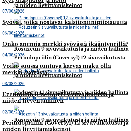
syyt, diagnoosi ja hoito
ja niiden lievittämiskeinot
07/08/2026
Syövät, jotka nostavat kalsitoniinipitoisuutta
06/08/2026
Onko anemia merkki syövästä ikääntyneillä?
Rosuzetin 9 sivuvaikutusta ja niiden hallinta
04/08/2026
Perindopriilin (Coversyl) 12 sivuvaikutusta
Voiko suussa tuntuva karvas maku olla
merkki syövästä?
ja niiden lievittämiskeinot
03/08/2026
Caduetin 11 sivuvaikutusta ja niiden hallinta
Ezetimibin (Ezetrol) 11 sivuvaikutusta ja
niiden lieventäminen
02/08/2026
Rosuzetin 9 sivuvaikutusta ja niiden hallinta
Perindopriilin (Coversyl) 12 sivuvaikutusta ja
niiden lievittämiskeinot