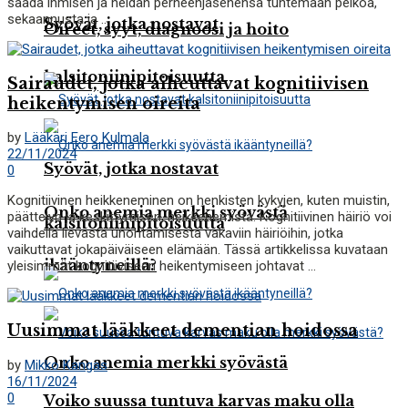
saada ihmisen ja heidän perheenjäsenensä tuntemaan pelkoa,
sekaannusta ja ...
Syövät, jotka nostavat
Oireet, syyt, diagnoosi ja hoito
kalsitoniinipitoisuutta
Sairaudet, jotka aiheuttavat kognitiivisen
heikentymisen oireita
by
Lääkäri Eero Kulmala
22/11/2024
Syövät, jotka nostavat
0
Kognitiivinen heikkeneminen on henkisten kykyjen, kuten muistin,
Onko anemia merkki syövästä
päättelyn ja keskittymisen, heikkenemistä. Kognitiivinen häiriö voi
kalsitoniinipitoisuutta
vaihdella lievästä unohtamisesta vakaviin häiriöihin, jotka
vaikuttavat jokapäiväiseen elämään. Tässä artikkelissa kuvataan
ikääntyneillä?
yleisimmät kognitiiviseen heikentymiseen johtavat ...
Uusimmat lääkkeet dementian hoidossa
Onko anemia merkki syövästä
by
Mikko Kangas
16/11/2024
0
Voiko suussa tuntuva karvas maku olla