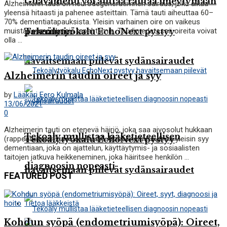
Guavamehu voi auttaa rautaa imeytymään
Alzheimerin tauti on neurodegeneratiivinen sairaus, joka alkaa
yleensä hitaasti ja pahenee asteittain. Tämä tauti aiheuttaa 60–
70% dementiatapauksista. Yleisin varhainen oire on vaikeus
muistaa viimeaikaisia ​​tapahtumia. Taudin edetessä oireita voivat
Tekoälytyökalu EchoNext pystyy
paremmin
olla ...
havaitsemaan piilevät sydänsairaudet
Alzheimerin taudin oireet ja syy
by
Lääkäri Eero Kulmala
13/06/2021
0
Alzheimerin tauti on etenevä häiriö, joka saa aivosolut hukkaan
Tekoäly mullistaa lääketieteellisen
(rappeutumaan) ja kuolemaan. Alzheimerin tauti on yleisin syy
Tekoälytyökalu EchoNext pystyy
dementiaan, joka on ajattelun, käyttäytymis- ja sosiaalisten
taitojen jatkuva heikkeneminen, joka häiritsee henkilön ...
diagnoosin nopeasti
havaitsemaan piilevät sydänsairaudet
FEATURED POST
Tietoa lääkkeistä
Kohdun syöpä (endometriumisyöpä): Oireet,