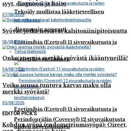
syyt, diagnoosi ja hoito
Tekoäly mullistaa lääketieteellisen
07/08/2026
diagnoosin nopeasti
Syövät, jotka nostavat kalsitoniinipitoisuutta
Ezetimibin (Ezetrol) 11 sivuvaikutusta ja
06/08/2026
Tietoa lääkkeistä
Onko anemia merkki syövästä ikääntyneillä?
niiden lieventäminen
04/08/2026
Voiko suussa tuntuva karvas maku olla
merkki syövästä?
03/08/2026
Ezetimibin (Ezetrol) 11 sivuvaikutusta ja
EDITOR PICK'S
Perindopriilin (Coversyl) 12 sivuvaikutusta
Kohdun syöpä (endometriumisyöpä): Oireet,
niiden lieventäminen