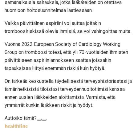
samanaikaisia ​​​​sairauksia, jotka lääkäreiden on otettava
huomioon hoitosuunnitelmaa laatiessaan.
Vaikka päivittäinen aspiriini voi auttaa joitakin
tromboosiriskissä olevia ihmisiä, se voi vahingoittaa muita.
Vuonna 2022 European Society of Cardiology Working
Group on tromboosi totesi, että yli 70-vuotiaiden ihmisten
päivittäiseen aspiriiniannokseen saattaa joissakin
tapauksissa liittyä enemmän riskiä kuin hyötyä.
On tärkeää keskustella täydellisestä terveyshistoriastasi ja
tämänhetkisistä tiloistasi terveydenhuoltotiimisi kanssa
ennen uusien lääkkeiden aloittamista. Varmista, että
ymmärrät kunkin lääkkeen riskit ja hyödyt.
Auttoiko tämä?