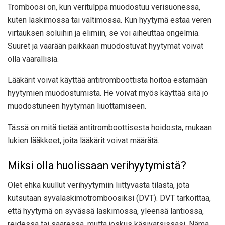
Tromboosi on, kun veritulppa muodostuu verisuonessa,
kuten laskimossa tai valtimossa. Kun hyytymä estää veren
virtauksen soluihin ja elimiin, se voi aiheuttaa ongelmia.
Suuret ja väärään paikkaan muodostuvat hyytymät voivat
olla vaarallisia.
Lääkärit voivat käyttää antitromboottista hoitoa estämään
hyytymien muodostumista. He voivat myös käyttää sitä jo
muodostuneen hyytymän liuottamiseen.
Tässä on mitä tietää antitromboottisesta hoidosta, mukaan
lukien lääkkeet, joita lääkärit voivat määrätä.
Miksi olla huolissaan verihyytymistä?
Olet ehkä kuullut verihyytymiin liittyvästä tilasta, jota
kutsutaan syvälaskimotromboosiksi (DVT). DVT tarkoittaa,
että hyytymä on syvässä laskimossa, yleensä lantiossa,
reidessä tai sääressä, mutta joskus käsivarsissasi. Nämä