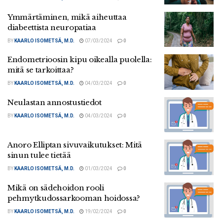
Ymmärtäminen, mikä aiheuttaa
diabeettista neuropatiaa
BY
KAARLO ISOMETSÄ, M.D.
07/03/2024
0
Endometrioosin kipu oikealla puolella:
mitä se tarkoittaa?
BY
KAARLO ISOMETSÄ, M.D.
04/03/2024
0
Neulastan annostustiedot
BY
KAARLO ISOMETSÄ, M.D.
04/03/2024
0
Anoro Elliptan sivuvaikutukset: Mitä
sinun tulee tietää
BY
KAARLO ISOMETSÄ, M.D.
01/03/2024
0
Mikä on sädehoidon rooli
pehmytkudossarkooman hoidossa?
BY
KAARLO ISOMETSÄ, M.D.
19/02/2024
0