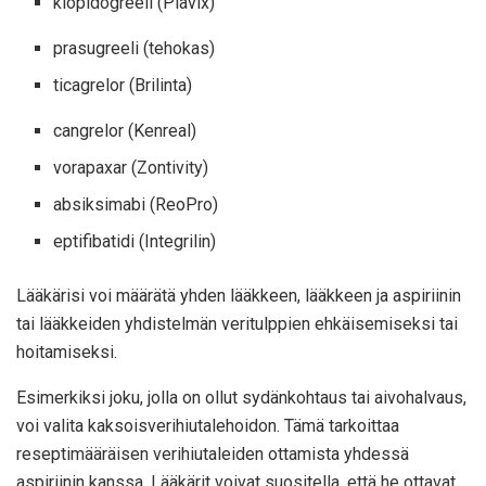
klopidogreeli (Plavix)
prasugreeli (tehokas)
ticagrelor (Brilinta)
cangrelor (Kenreal)
vorapaxar (Zontivity)
absiksimabi (ReoPro)
eptifibatidi (Integrilin)
Lääkärisi voi määrätä yhden lääkkeen, lääkkeen ja aspiriinin
tai lääkkeiden yhdistelmän veritulppien ehkäisemiseksi tai
hoitamiseksi.
Esimerkiksi joku, jolla on ollut sydänkohtaus tai aivohalvaus,
voi valita kaksoisverihiutalehoidon. Tämä tarkoittaa
reseptimääräisen verihiutaleiden ottamista yhdessä
aspiriinin kanssa. Lääkärit voivat suositella, että he ottavat