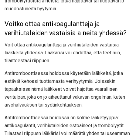
trombolyyttisista aineista, jotka hajottavat tai liuottavat jo
muodostuneita hyytymiä.
Voitko ottaa antikoagulantteja ja
verihiutaleiden vastaisia ​​aineita yhdessä?
Voit ottaa antikoagulantteja ja verihiutaleiden vastaisia ​​​​
lääkkeitä yhdessä. Lääkärisi voi ehdottaa, että teet niin,
tilanteestasi riippuen.
Antitromboottisessa hoidossa käytetään lääkkeitä, jotka
estävät kehoasi tuottamasta verihyytymiä. Joissakin
tapauksissa nämä lääkkeet voivat hajottaa vaarallisen
veritulpan, joka on jo aiheuttanut vakavan ongelman, kuten
aivohalvauksen tai sydänkohtauksen.
Antitromboottisessa hoidossa on kolme lääketyyppiä:
antikoagulantit, verihiutaleiden estoaineet ja trombolyytit.
Tilastasi riippuen lääkärisi voi määrätä yhden tai useamman