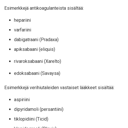
Esimerkkejä antikoagulanteista
sisältää:
hepariini
varfariini
dabigatraani (Pradaxa)
apiksabaani (eliquis)
rivaroksabaani (Xarelto)
edoksabaani (Savaysa)
Esimerkkejä
verihiutaleiden vastaiset lääkkeet
sisältää:
aspiriini
dipyridamoli (persantiini)
tiklopidiini (Ticid)