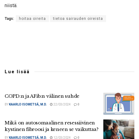
niistä.
Tags:
hoitaa oireita
tietoa sairauden oireista
Lue lisää
COPD:n ja AFib:n välinen suhde
BY
KAARLO ISOMETSÄ, M.D.
22/03/2024
0
Mikä on autosomaalinen resessiivinen
kystinen fibroosi ja keneen se vaikuttaa?
BY
KAARLO ISOMETSÄ, M.D.
12/03/2024
0