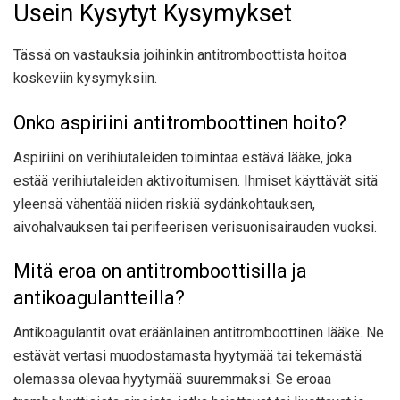
Usein Kysytyt Kysymykset
Tässä on vastauksia joihinkin antitromboottista hoitoa
koskeviin kysymyksiin.
Onko aspiriini antitromboottinen hoito?
Aspiriini on verihiutaleiden toimintaa estävä lääke, joka
estää verihiutaleiden aktivoitumisen. Ihmiset käyttävät sitä
yleensä
vähentää niiden riskiä
sydänkohtauksen,
aivohalvauksen tai perifeerisen verisuonisairauden vuoksi.
Mitä eroa on antitromboottisilla ja
antikoagulantteilla?
Antikoagulantit ovat eräänlainen antitromboottinen lääke. Ne
estävät vertasi muodostamasta hyytymää tai tekemästä
olemassa olevaa hyytymää suuremmaksi. Se eroaa