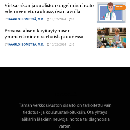
Virtsarakon ja suoliston ongelmien hoito
edenneen eturauhassyövän avulla
BY
KAARLO ISOMETSÄ, M.D.
18/02/2024
0
Prososiaalisen käyttäytymisen
ymmärtäminen varhaislapsuudessa
BY
KAARLO ISOMETSÄ, M.D.
10/02/2024
0
Terveyttä
Tämän verkkosivuston sisältö on tarkoitettu vain
tiedotus- ja koulutustarkoituksiin. Ota yhteys
lääkäriin lääkärin neuvoja, hoitoa tai diagnoosia
varten.