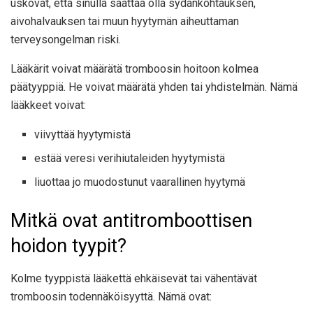
uskovat, että sinulla saattaa olla sydänkohtauksen,
aivohalvauksen tai muun hyytymän aiheuttaman
terveysongelman riski.
Lääkärit voivat määrätä tromboosin hoitoon kolmea
päätyyppiä. He voivat määrätä yhden tai yhdistelmän. Nämä
lääkkeet voivat:
viivyttää hyytymistä
estää veresi verihiutaleiden hyytymistä
liuottaa jo muodostunut vaarallinen hyytymä
Mitkä ovat antitromboottisen
hoidon tyypit?
Kolme tyyppistä lääkettä ehkäisevät tai vähentävät
tromboosin todennäköisyyttä. Nämä ovat: