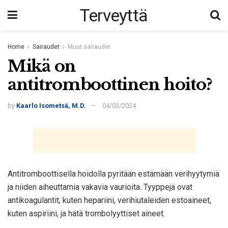
Terveyttä
Home
Sairaudet
Muut sairaudet
Mikä on
antitromboottinen hoito?
by
Kaarlo Isometsä, M.D.
04/03/2024
Antitromboottisella hoidolla pyritään estämään verihyytymiä
ja niiden aiheuttamia vakavia vaurioita. Tyyppejä ovat
antikoagulantit, kuten hepariini, verihiutaleiden estoaineet,
kuten aspiriini, ja hätä trombolyyttiset aineet.