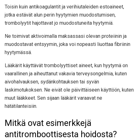
Toisin kuin antikoagulantit ja verihiutaleiden estoaineet,
jotka estävät alun perin hyytymien muodostumisen,
trombolyytit hajottavat jo muodostuneita hyytymiä.
Ne toimivat aktivoimalla maksassasi olevan proteiinin ja
muodostavat entsyymin, joka voi nopeasti liuottaa fibriinin
hyytymässä.
Lääkärit käyttävät
trombolyyttiset aineet, kun hyytymä on
vaarallinen ja aiheuttanut vakavia terveysongelmia, kuten
aivohalvauksen, sydänkohtauksen tai syvän
laskimotukoksen. Ne eivät ole päivittäiseen käyttöön, kuten
muut lääkkeet. Sen sijaan lääkärit varaavat ne
hätätilanteisiin.
Mitkä ovat esimerkkejä
antitromboottisesta hoidosta?