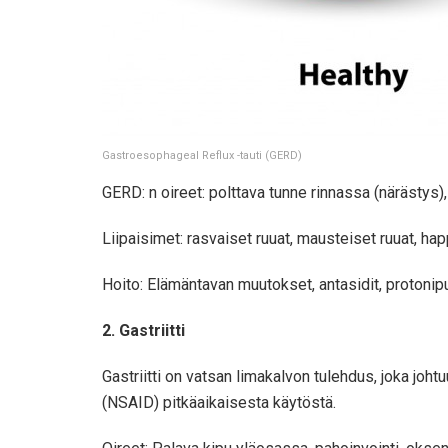
Gastroesophageal Reflux -tauti (GERD)
GERD: n oireet: polttava tunne rinnassa (närästys), 
Liipaisimet: rasvaiset ruuat, mausteiset ruuat, happ
Hoito: Elämäntavan muutokset, antasidit, protonipu
2. Gastriitti
Gastriitti on vatsan limakalvon tulehdus, joka joht
(NSAID) pitkäaikaisesta käytöstä.