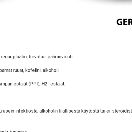
regurgitaatio, turvotus, pahoinvointi.
amat ruuat, kofeiini, alkoholi.
mpun estäjät (PPI), H2 -estäjät.
uu usein infektiosta, alkoholin liiallisesta käytöstä tai ei-stero