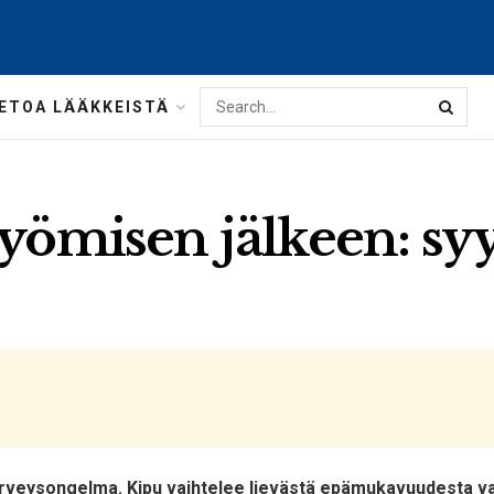
IETOA LÄÄKKEISTÄ
yömisen jälkeen: syy
erveysongelma. Kipu vaihtelee lievästä epämukavuudesta vai