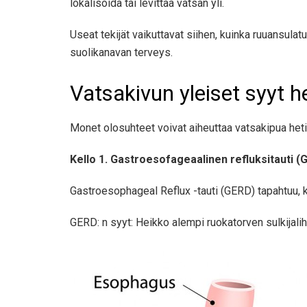
lokalisoida tai levittää vatsan yli.
Useat tekijät vaikuttavat siihen, kuinka ruuansula
suolikanavan terveys.
Vatsakivun yleiset syyt h
Monet olosuhteet voivat aiheuttaa vatsakipua heti
Kello 1. Gastroesofageaalinen refluksitauti (
Gastroesophageal Reflux -tauti (GERD) tapahtuu, k
GERD: n syyt: Heikko alempi ruokatorven sulkijaliha,