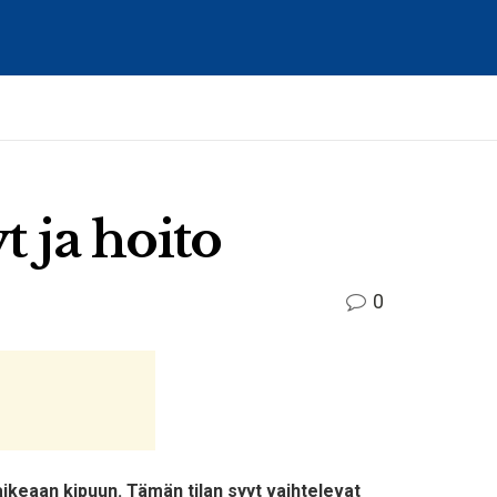
t ja hoito
0
keaan kipuun. Tämän tilan syyt vaihtelevat