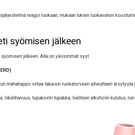
tusjärjestelmä reagoi ruokaan, mukaan lukien ruokavalion koostumu
eti syömisen jälkeen
 syömisen jälkeen. Alla on yleisimmät syyt.
GERD)
un mahahappo virtaa takaisin ruokatorveen aiheuttaen ärsytystä j
 liikalihavuus, tupakointi tupakka, liiallinen alkoholin kulutus, ru