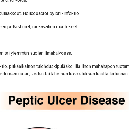
elu, turvotus.
pulääkkeet, Helicobacter pylori -infektio.
pojen pelkistimet, ruokavalion muutokset.
n tai ylemmän suolen limakalvossa.
ktio, pitkäaikainen tulehduskipulääke, liiallinen mahahapon tuotant
aastuneen ruoan, veden tai läheisen kosketuksen kautta tartunna