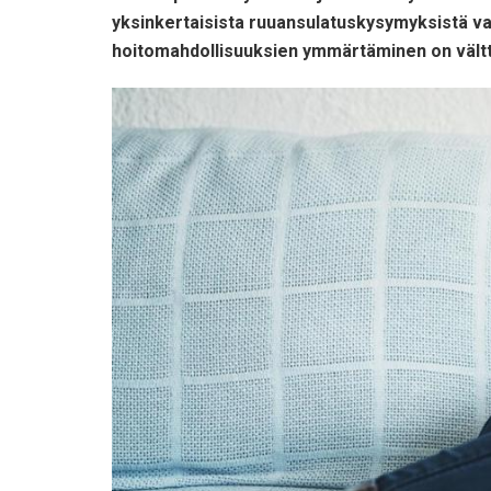
yksinkertaisista ruuansulatuskysymyksistä vaka
hoitomahdollisuuksien ymmärtäminen on vältt