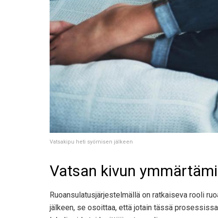
Vatsakipu heti syömisen jälkeen
Vatsan kivun ymmärtämi
Ruoansulatusjärjestelmällä on ratkaiseva rooli r
jälkeen, se osoittaa, että jotain tässä prosessissa 