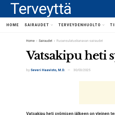
Terveyttä
HOME
SAIRAUDET
TERVEYDENHUOLTO
T
Home
Sairaudet
Ruoansulatuskanavan sairaudet
Vatsakipu heti s
by
Severi Haavisto, M.D.
30/03/2025
Vatsakipu heti syömisen jälkeen on yleinen t