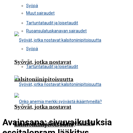
Syöpä
Muut sairaudet
Tartuntataudit ja loisetaudit
Ruoansulatuskanavan sairaudet
Syöpä
Syövät, jotka nostavat
Tartuntataudit ja loisetaudit
kalsitoniinipitoisuutta
Syövät, jotka nostavat
Avainsana:
sivuvaikutuksia
Onko anemia merkki syövästä
kalsitoniinipitoisuutta
escitalopram lääkitys