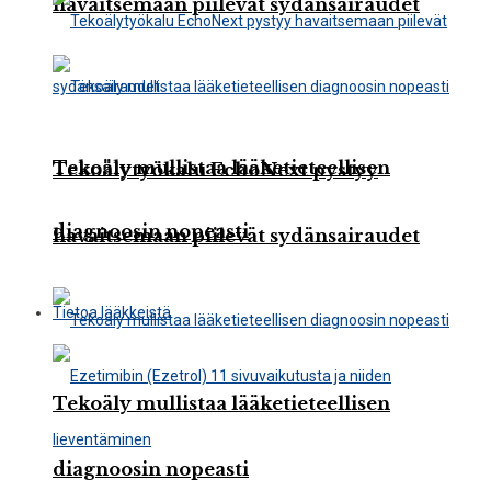
havaitsemaan piilevät sydänsairaudet
Tekoäly mullistaa lääketieteellisen
Tekoälytyökalu EchoNext pystyy
diagnoosin nopeasti
havaitsemaan piilevät sydänsairaudet
Tietoa lääkkeistä
Tekoäly mullistaa lääketieteellisen
diagnoosin nopeasti