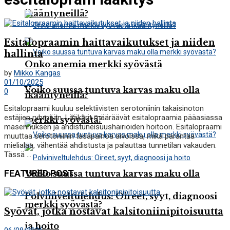
ikääntyneillä?
Esitalopraamin haittavaikutukset ja niiden
hallinta
Onko anemia merkki syövästä
by
Mikko Kangas
01/10/2025
Voiko suussa tuntuva karvas maku olla
0
ikääntyneillä?
Esitalopraami kuuluu selektiivisten serotoniinin takaisinoton
estäjien ryhmään. Lääkärit määräävät esitalopraamia pääasiassa
merkki syövästä?
masennuksen ja ahdistuneisuushäiriöiden hoitoon. Esitalopraami
muuttaa serotoniinin tasapainoa aivoissa, mikä parantaa
mielialaa, vähentää ahdistusta ja palauttaa tunnetilan vakauden.
Tässä ...
FEATURED POST
Voiko suussa tuntuva karvas maku olla
Polviniveltulehdus: Oireet, syyt, diagnoosi
merkki syövästä?
Syövät, jotka nostavat kalsitoniinipitoisuutta
ja hoito