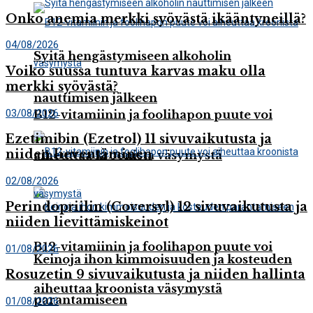
Onko anemia merkki syövästä ikääntyneillä?
04/08/2026
Syitä hengästymiseen alkoholin
Voiko suussa tuntuva karvas maku olla
merkki syövästä?
nauttimisen jälkeen
03/08/2026
B12-vitamiinin ja foolihapon puute voi
Ezetimibin (Ezetrol) 11 sivuvaikutusta ja
niiden lieventäminen
aiheuttaa kroonista väsymystä
02/08/2026
Perindopriilin (Coversyl) 12 sivuvaikutusta ja
niiden lievittämiskeinot
B12-vitamiinin ja foolihapon puute voi
01/08/2026
Keinoja ihon kimmoisuuden ja kosteuden
Rosuzetin 9 sivuvaikutusta ja niiden hallinta
aiheuttaa kroonista väsymystä
parantamiseen
01/08/2026