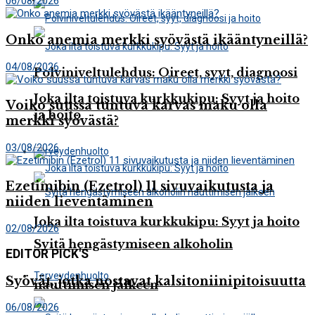
06/08/2026
Onko anemia merkki syövästä ikääntyneillä?
04/08/2026
Polviniveltulehdus: Oireet, syyt, diagnoosi
Joka ilta toistuva kurkkukipu: Syyt ja hoito
Voiko suussa tuntuva karvas maku olla
ja hoito
merkki syövästä?
03/08/2026
Terveydenhuolto
Ezetimibin (Ezetrol) 11 sivuvaikutusta ja
niiden lieventäminen
Joka ilta toistuva kurkkukipu: Syyt ja hoito
02/08/2026
Syitä hengästymiseen alkoholin
EDITOR PICK'S
Terveydenhuolto
Syövät, jotka nostavat kalsitoniinipitoisuutta
nauttimisen jälkeen
06/08/2026