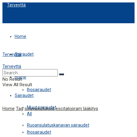
Terveyttä
Home
Sairaudet
Terveyttä
Terveyttä
All
Home
No Result
View All Result
Ihosairaudet
Sairaudet
Muut sairaudet
Home
Tag
sivuvaikutuksia escitalopram lääkitys
All
Ruoansulatuskanavan sairaudet
Ihosairaudet