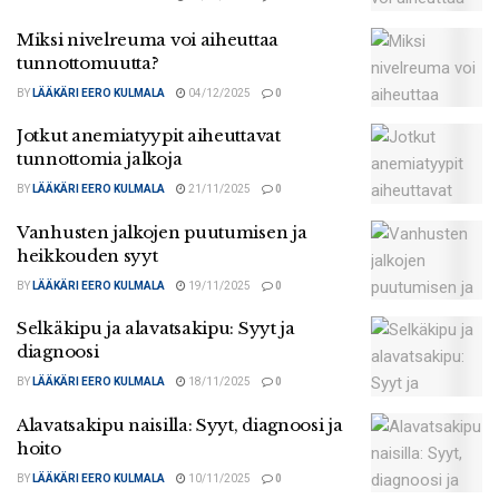
Miksi nivelreuma voi aiheuttaa
tunnottomuutta?
BY
LÄÄKÄRI EERO KULMALA
04/12/2025
0
Jotkut anemiatyypit aiheuttavat
tunnottomia jalkoja
BY
LÄÄKÄRI EERO KULMALA
21/11/2025
0
Vanhusten jalkojen puutumisen ja
heikkouden syyt
BY
LÄÄKÄRI EERO KULMALA
19/11/2025
0
Selkäkipu ja alavatsakipu: Syyt ja
diagnoosi
BY
LÄÄKÄRI EERO KULMALA
18/11/2025
0
Alavatsakipu naisilla: Syyt, diagnoosi ja
hoito
BY
LÄÄKÄRI EERO KULMALA
10/11/2025
0