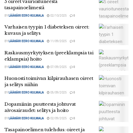
5 oireet vaurioituneesta
tasapainoelimestä
BY
LÄÄKÄRI EERO KULMALA
02/10/2025
0
Varhaisen tyypin 1 diabeteksen oireet:
kuvaus ja selitys
BY
LÄÄKÄRI EERO KULMALA
11/09/2025
0
Raskausmyrkytyksen (preeklampsia tai
eklampsia) hoito
BY
LÄÄKÄRI EERO KULMALA
07/09/2025
0
Huonosti toimivan kilpirauhasen oireet
ja selitys niihin
BY
LÄÄKÄRI EERO KULMALA
05/09/2025
0
Dopamiinin puutteesta johtuvat
aivosairaudet: selitys ja hoito
BY
LÄÄKÄRI EERO KULMALA
02/09/2025
0
Tasapainoelimen tulehdus: oireet ja