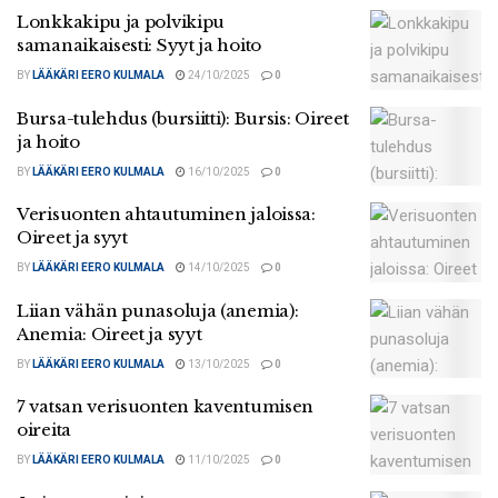
Lonkkakipu ja polvikipu
samanaikaisesti: Syyt ja hoito
BY
LÄÄKÄRI EERO KULMALA
24/10/2025
0
Bursa-tulehdus (bursiitti): Bursis: Oireet
ja hoito
BY
LÄÄKÄRI EERO KULMALA
16/10/2025
0
Verisuonten ahtautuminen jaloissa:
Oireet ja syyt
BY
LÄÄKÄRI EERO KULMALA
14/10/2025
0
Liian vähän punasoluja (anemia):
Anemia: Oireet ja syyt
BY
LÄÄKÄRI EERO KULMALA
13/10/2025
0
7 vatsan verisuonten kaventumisen
oireita
BY
LÄÄKÄRI EERO KULMALA
11/10/2025
0