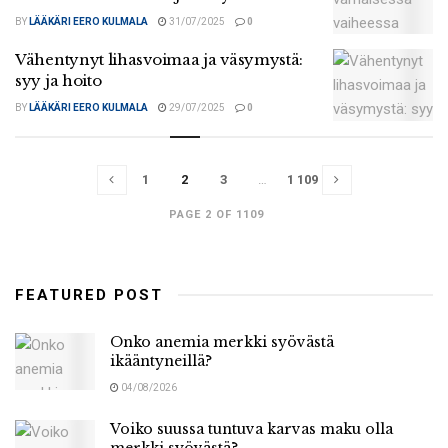
BY
LÄÄKÄRI EERO KULMALA
31/07/2025
0
Vähentynyt lihasvoimaa ja väsymystä:
syy ja hoito
BY
LÄÄKÄRI EERO KULMALA
29/07/2025
0
1
2
3
…
1 109
PAGE 2 OF 1109
FEATURED POST
Onko anemia merkki syövästä
ikääntyneillä?
04/08/2026
Voiko suussa tuntuva karvas maku olla
merkki syövästä?