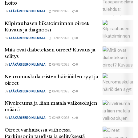
hoito
BY
LÄÄKÄRI EERO KULMALA
20/08/2025
0
Kilpirauhasen liikatoiminnan oireet:
Kuvaus ja diagnoosi
BY
LÄÄKÄRI EERO KULMALA
14/08/2025
0
Mitä ovat diabeteksen oireet? Kuvaus ja
selitys
BY
LÄÄKÄRI EERO KULMALA
09/08/2025
0
Neuromuskulaaristen häiriöiden syyt ja
oireet
BY
LÄÄKÄRI EERO KULMALA
06/08/2025
0
Nivelreuma ja liian matala valkosolujen
määrä
BY
LÄÄKÄRI EERO KULMALA
02/08/2025
0
Oireet varhaisessa vaiheessa
Parkinsonin taudista ja selityksestä