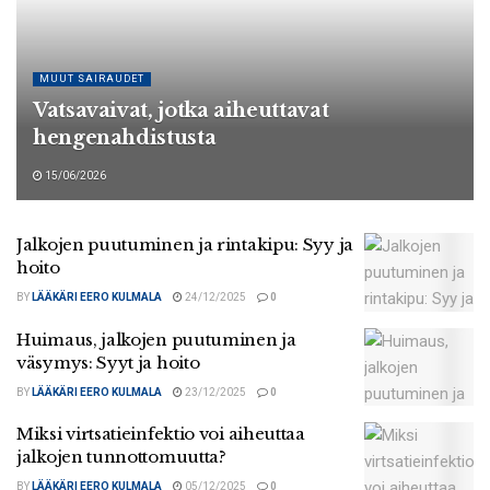
MUUT SAIRAUDET
Vatsavaivat, jotka aiheuttavat
hengenahdistusta
15/06/2026
Jalkojen puutuminen ja rintakipu: Syy ja
hoito
BY
LÄÄKÄRI EERO KULMALA
24/12/2025
0
Huimaus, jalkojen puutuminen ja
väsymys: Syyt ja hoito
BY
LÄÄKÄRI EERO KULMALA
23/12/2025
0
Miksi virtsatieinfektio voi aiheuttaa
jalkojen tunnottomuutta?
BY
LÄÄKÄRI EERO KULMALA
05/12/2025
0