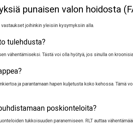
myksiä punaisen valon hoidosta (
vastaukset joihinkin yleisiin kysymyksiin alla.
to tulehdusta?
n vähentämiseksi. Tästä voi olla hyötyä, jos sinulla on kroonisia 
happea?
kiertoa ja parantamaan hapen kuljetusta koko kehossa. Tämä voi 
 puhdistamaan poskionteloita?
vuonteloiden tukkoisuuden paranemiseen. RLT auttaa vähentämään