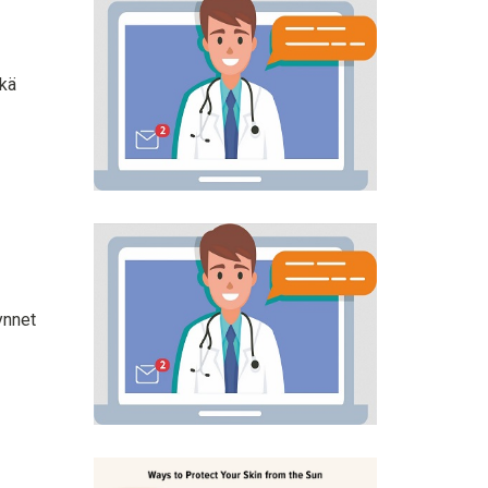
ikä
ynnet