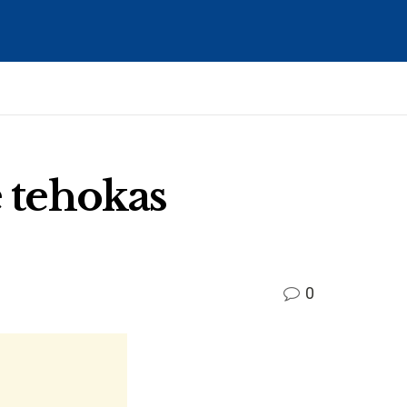
e tehokas
0