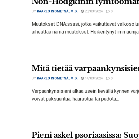
Non-Hodgkinin lymfooman sy
BY
KAARLO ISOMETSÄ, M.D.
23/03/2024
0
Muutokset DNA:ssasi, jotka vaikuttavat valkosolui
aiheuttaa nämä muutokset. Heikentynyt immuunijärj
Mitä tietää varpaankynsisi
BY
KAARLO ISOMETSÄ, M.D.
14/03/2024
0
Varpaankynsisieni alkaa usein lievällä kynnen värj
voivat paksuuntua, haurastua tai pudota...
Pieni askel psoriaasissa: Suo