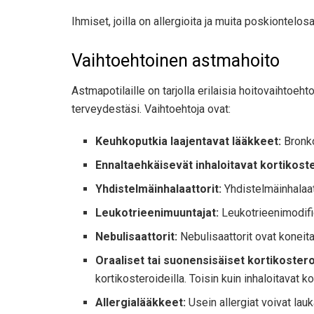
Ihmiset, joilla on allergioita ja muita poskiontelo
Vaihtoehtoinen astmahoito
Astmapotilaille on tarjolla erilaisia ​​hoitovaihtoeht
terveydestäsi. Vaihtoehtoja ovat:
Keuhkoputkia laajentavat lääkkeet:
Bronko
Ennaltaehkäisevät inhaloitavat kortikoste
Yhdistelmäinhalaattorit:
Yhdistelmäinhalaat
Leukotrieenimuuntajat:
Leukotrieenimodifioi
Nebulisaattorit:
Nebulisaattorit ovat koneit
Oraaliset tai suonensisäiset kortikosteroi
kortikosteroideilla. Toisin kuin inhaloitavat k
Allergialääkkeet:
Usein allergiat voivat lauk