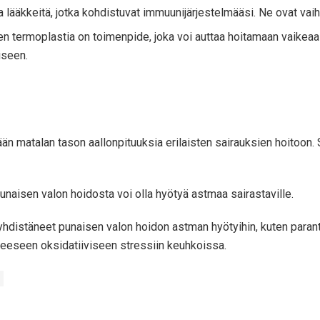
 ​​lääkkeitä, jotka kohdistuvat immuunijärjestelmääsi. Ne ovat vaih
 termoplastia on toimenpide, joka voi auttaa hoitamaan vaikeaa 
iseen.
n matalan tason aallonpituuksia erilaisten sairauksien hoitoon. Si
unaisen valon hoidosta voi olla hyötyä astmaa sairastaville.
 yhdistäneet punaisen valon hoidon astman hyötyihin, kuten para
eseen oksidatiiviseen stressiin keuhkoissa.