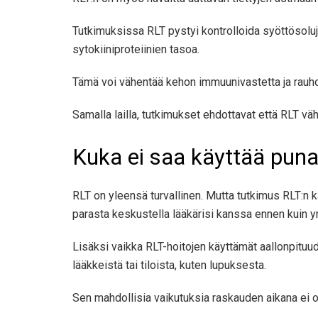
Tutkimuksissa RLT pystyi
kontrolloida syöttösolu
sytokiiniproteiinien tasoa.
Tämä voi vähentää kehon immuunivastetta ja rauhoi
Samalla lailla,
tutkimukset ehdottavat
että RLT väh
Kuka ei saa käyttää puna
RLT on yleensä turvallinen. Mutta tutkimus RLT:n 
parasta keskustella lääkärisi kanssa ennen kuin yr
Lisäksi vaikka RLT-hoitojen käyttämät aallonpituudet
lääkkeistä tai tiloista, kuten lupuksesta.
Sen mahdollisia vaikutuksia raskauden aikana ei ole