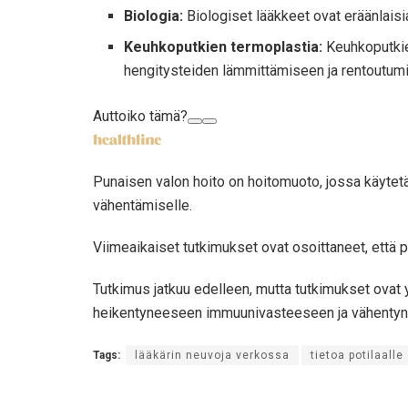
Biologia:
Biologiset lääkkeet ovat eräänlaisia
Keuhkoputkien termoplastia:
Keuhkoputkien
hengitysteiden lämmittämiseen ja rentoutum
Auttoiko tämä?
Punaisen valon hoito on hoitomuoto, jossa käytetää
vähentämiselle.
Viimeaikaiset tutkimukset ovat osoittaneet, että p
Tutkimus jatkuu edelleen, mutta tutkimukset ovat
heikentyneeseen immuunivasteeseen ja vähentyne
Tags:
lääkärin neuvoja verkossa
tietoa potilaalle