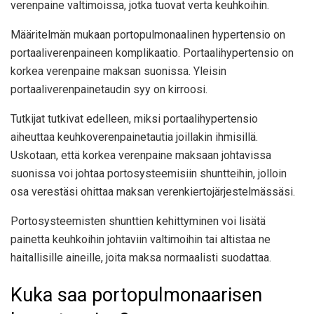
verenpaine valtimoissa, jotka tuovat verta keuhkoihin.
Määritelmän mukaan portopulmonaalinen hypertensio on
portaaliverenpaineen komplikaatio. Portaalihypertensio on
korkea verenpaine maksan suonissa. Yleisin
portaaliverenpainetaudin syy on kirroosi.
Tutkijat
tutkivat edelleen, miksi portaalihypertensio
aiheuttaa keuhkoverenpainetautia joillakin ihmisillä.
Uskotaan, että korkea verenpaine maksaan johtavissa
suonissa voi johtaa portosysteemisiin shuntteihin, jolloin
osa verestäsi ohittaa maksan verenkiertojärjestelmässäsi.
Portosysteemisten shunttien kehittyminen voi lisätä
painetta keuhkoihin johtaviin valtimoihin tai altistaa ne
haitallisille aineille, joita maksa normaalisti suodattaa.
Kuka saa portopulmonaarisen