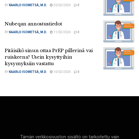
BY
KAARLO ISOMETSÄ, M.D.
20/02/2024
0
Nubeqan annostustiedot
BY
KAARLO ISOMETSÄ, M.D.
11/02/2024
0
Pitäisikö sinun ottaa PrEP pillerinä vai
ruiskeena? Usein kysyttyihin
kysymyksiin vastattu
BY
KAARLO ISOMETSÄ, M.D.
10/02/2024
0
Terveyttä
Tämän verkkosivuston sisältö on tarkoitettu vain