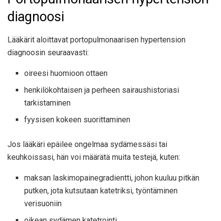
diagnoosi
Lääkärit aloittavat portopulmonaarisen hypertension
diagnoosin seuraavasti:
oireesi huomioon ottaen
henkilökohtaisen ja perheen sairaushistoriasi
tarkistaminen
fyysisen kokeen suorittaminen
Jos lääkäri epäilee ongelmaa sydämessäsi tai
keuhkoissasi, hän voi määrätä muita testejä, kuten:
maksan laskimopainegradientti, johon kuuluu pitkän
putken, jota kutsutaan katetriksi, työntäminen
verisuoniin
oikean sydämen katetrointi