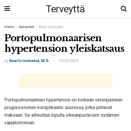
Terveyttä
Home
Sairaudet
Muut sairaudet
Portopulmonaarisen
hypertension yleiskatsaus
by
Kaarlo Isometsä, M.D.
19/02/2024
Portopulmonaalinen hypertensio on korkean verenpaineen
progressiivinen komplikaatio suonissa, jotka johtavat
maksaan. Se aiheuttaa lopulta oikeanpuoleisen sydämen
vajaatoiminnan.