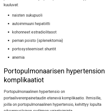
kuuluvat:
naisten sukupuoli
autoimmuuni hepatiitti
kohonneet estradiolitasot
pernan poisto (splenektomia)
portosysteemiset shuntit
anemia
Portopulmonaarisen hypertension
komplikaatiot
Portopulmonaalinen hypertensio on
portaaliverenpainetaudin etenevä komplikaatio. Ihmisille,
joilla on portopulmonaalinen hypertensio, kehittyy lopulta
oikeanpuoleinen sydämen vajaatoiminta.