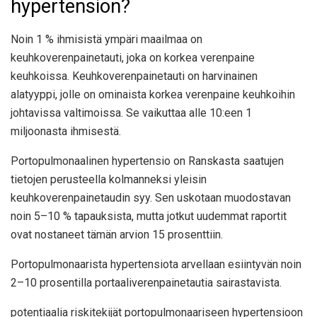
hypertension?
Noin
1 %
ihmisistä ympäri maailmaa on
keuhkoverenpainetauti, joka on korkea verenpaine
keuhkoissa. Keuhkoverenpainetauti on harvinainen
alatyyppi, jolle on ominaista korkea verenpaine keuhkoihin
johtavissa valtimoissa. Se vaikuttaa alle 10:een 1
miljoonasta ihmisestä.
Portopulmonaalinen hypertensio on Ranskasta saatujen
tietojen perusteella kolmanneksi yleisin
keuhkoverenpainetaudin syy. Sen uskotaan muodostavan
noin 5–10 % tapauksista, mutta jotkut uudemmat raportit
ovat nostaneet tämän arvion 15 prosenttiin.
Portopulmonaarista hypertensiota arvellaan esiintyvän noin
2–10 prosentilla portaaliverenpainetautia sairastavista.
potentiaalia
riskitekijät
portopulmonaariseen hypertensioon