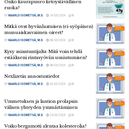
Onko kaurapuuro ketoystävällinen
ruoka?
BY
KAARLO ISOMETSÄ, M.D.
14/03/2024
0
Mitkä ovat hyvänlaatuisen (ei-syöpäisen)
munuaiskasvaimen oireet?
BY
KAARLO ISOMETSÄ, M.D.
08/03/2024
0
Kysy asiantuntijalta: Mitä voin tehdä
estääkseni rintasyövän uusiutumisen?
BY
KAARLO ISOMETSÄ, M.D.
08/03/2024
0
Nexlizetin annostustiedot
BY
KAARLO ISOMETSÄ, M.D.
25/02/2024
0
Ummetuksen ja lantion prolapsin
välisen yhteyden ymmärtäminen
BY
KAARLO ISOMETSÄ, M.D.
20/02/2024
0
Voiko bergamotti alentaa kolesterolia?