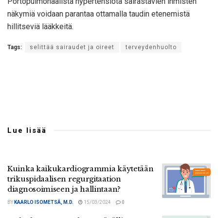
Portopulmonaalista hypertensiota sairastavien ihmisten
näkymiä voidaan parantaa ottamalla taudin etenemistä
hillitseviä lääkkeitä.
Tags:
selittää sairaudet ja oireet
terveydenhuolto
Lue lisää
Kuinka kaikukardiogrammia käytetään
trikuspidaalisen regurgitaation
diagnosoimiseen ja hallintaan?
BY
KAARLO ISOMETSÄ, M.D.
15/03/2024
0