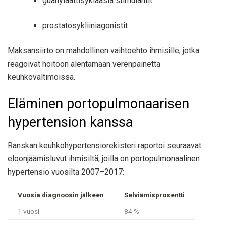
guanylaattisyklaasia stimulantit
prostatosykliiniagonistit
Maksansiirto on mahdollinen vaihtoehto ihmisille, jotka
reagoivat hoitoon alentamaan verenpainetta
keuhkovaltimoissa.
Eläminen portopulmonaarisen
hypertension kanssa
Ranskan keuhkohypertensiorekisteri raportoi seuraavat
eloonjäämisluvut ihmisiltä, ​​joilla on portopulmonaalinen
hypertensio vuosilta 2007–2017:
Vuosia diagnoosin jälkeen
Selviämisprosentti
1 vuosi
84 %