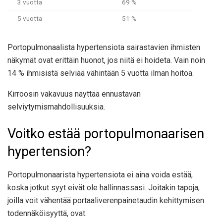
3 vuotta
69 %
5 vuotta
51 %
Portopulmonaalista hypertensiota sairastavien ihmisten
näkymät ovat erittäin huonot, jos niitä ei hoideta. Vain noin
14 % ihmisistä selviää vähintään 5 vuotta ilman hoitoa.
Kirroosin vakavuus näyttää ennustavan
selviytymismahdollisuuksia.
Voitko estää portopulmonaarisen
hypertension?
Portopulmonaarista hypertensiota ei aina voida estää,
koska jotkut syyt eivät ole hallinnassasi. Joitakin tapoja,
joilla voit vähentää portaaliverenpainetaudin kehittymisen
todennäköisyyttä, ovat: