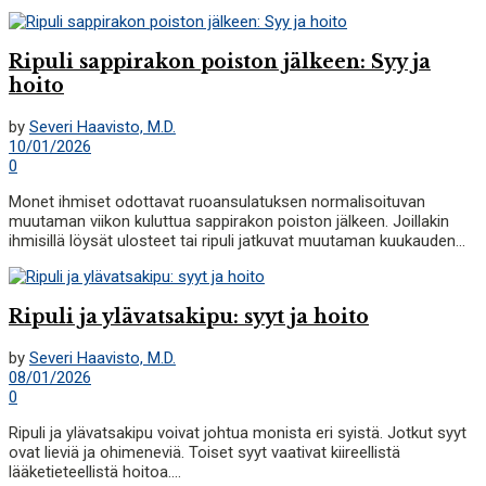
Ripuli sappirakon poiston jälkeen: Syy ja
hoito
by
Severi Haavisto, M.D.
10/01/2026
0
Monet ihmiset odottavat ruoansulatuksen normalisoituvan
muutaman viikon kuluttua sappirakon poiston jälkeen. Joillakin
ihmisillä löysät ulosteet tai ripuli jatkuvat muutaman kuukauden...
Ripuli ja ylävatsakipu: syyt ja hoito
by
Severi Haavisto, M.D.
08/01/2026
0
Ripuli ja ylävatsakipu voivat johtua monista eri syistä. Jotkut syyt
ovat lieviä ja ohimeneviä. Toiset syyt vaativat kiireellistä
lääketieteellistä hoitoa....