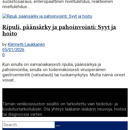
suolistosairaus, enteropaattinen niveltulehdus, reaktiivinen
niveltulehdus...
Ripuli, päänsärky ja pahoinvointi: Syyt ja
hoito
by
Klemetti Laukkanen
05/01/2026
0
Kun sinulla on samanaikaisesti ripulia, päänsärkyä ja
pahoinvointia, sinulla on todennäköisesti virusperäinen
gastroenteriitti (vatsatauti) tai ruokamyrkytys. Mutta nämä oireet
voivat...
Terveyttä
Tämän verkkosivuston sisältö on tarkoitettu vain tiedotus- ja
koulutustarkoituksiin. Ota yhteys lääkäriin lääkärin neuvoja, hoitoa
tai diagnoosia varten.