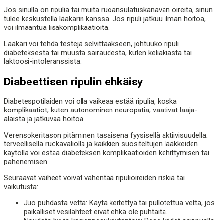
Jos sinulla on ripulia tai muita ruoansulatuskanavan oireita, sinun
tulee keskustella lääkärin kanssa. Jos ripuli jatkuu ilman hoitoa,
voi ilmaantua lisäkomplikaatioita.
Lääkäri voi tehdä testejä selvittääkseen, johtuuko ripuli
diabeteksesta tai muusta sairaudesta, kuten keliakiasta tai
laktoosi-intoleranssista.
Diabeettisen ripulin ehkäisy
Diabetespotilaiden voi olla vaikeaa estää ripulia, koska
komplikaatiot, kuten autonominen neuropatia, vaativat laaja-
alaista ja jatkuvaa hoitoa.
Verensokeritason pitäminen tasaisena fyysisellä aktiivisuudella,
terveellisellä ruokavaliolla ja kaikkien suositeltujen lääkkeiden
käytöllä voi estää diabeteksen komplikaatioiden kehittymisen tai
pahenemisen.
Seuraavat vaiheet voivat vähentää ripulioireiden riskiä tai
vaikutusta:
Juo puhdasta vettä: Käytä keitettyä tai pullotettua vettä, jos
paikalliset vesilähteet eivät ehkä ole puhtaita.