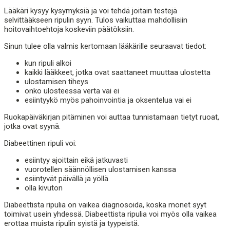
Lääkäri kysyy kysymyksiä ja voi tehdä joitain testejä
selvittääkseen ripulin syyn. Tulos vaikuttaa mahdollisiin
hoitovaihtoehtoja koskeviin päätöksiin.
Sinun tulee olla valmis kertomaan lääkärille seuraavat tiedot:
kun ripuli alkoi
kaikki lääkkeet, jotka ovat saattaneet muuttaa ulostetta
ulostamisen tiheys
onko ulosteessa verta vai ei
esiintyykö myös pahoinvointia ja oksentelua vai ei
Ruokapäiväkirjan pitäminen voi auttaa tunnistamaan tietyt ruoat,
jotka ovat syynä.
Diabeettinen ripuli voi:
esiintyy ajoittain eikä jatkuvasti
vuorotellen säännöllisen ulostamisen kanssa
esiintyvät päivällä ja yöllä
olla kivuton
Diabeettista ripulia on vaikea diagnosoida, koska monet syyt
toimivat usein yhdessä. Diabeettista ripulia voi myös olla vaikea
erottaa muista ripulin syistä ja tyypeistä.