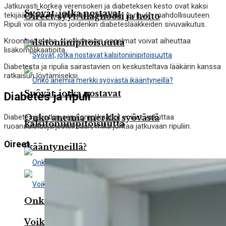
Jatkuvasti korkea verensokeri ja diabeteksen kesto ovat kaksi
Syövät, jotka nostavat
tekijää, jotka vaikuttavat neuropatian ja ripulin mahdollisuuteen.
Oireet, syyt, diagnoosi ja hoito
Ripuli voi olla myös joidenkin diabeteslääkkeiden sivuvaikutus.
Krooniset maha-suolikanavan ongelmat voivat aiheuttaa
kalsitoniinipitoisuutta
lisäkomplikaatioita.
Diabetesta ja ripulia sairastavien on keskusteltava lääkärin kanssa
ratkaisun löytämiseksi.
Syövät, jotka nostavat
Diabetes ja ripuli
Diabetes ja jotkin sen komplikaatiot voivat vaikuttaa
Onko anemia merkki syövästä
kalsitoniinipitoisuutta
ruoansulatusjärjestelmään, mikä johtaa jatkuvaan ripuliin.
Oireet
ikääntyneillä?
Onko anemia merkki syövästä
Voiko suussa tuntuva karvas maku olla