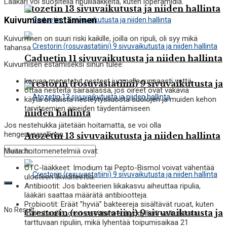
Lääkäri voi suositella ripulilääkkeitä, kuten loperamidia.
Atozetin 13 sivuvaikutusta ja niiden hallinta
Kuivumisen estäminen
Kuivuminen on suuri riski kaikille, joilla on ripuli, oli syy mikä
tahansa.
Caduetin 11 sivuvaikutusta ja niiden hallinta
Kuivumisen estämiseksi sinun tulee:
korvaa menetetyt nesteet juomalla runsaasti vettä
Crestorin (rosuvastatiini) 9 sivuvaikutusta ja
ottaa nesteitä sairaalassa, jos oireet ovat vakavia
käytä oraalista nesteytysliuosta suolojen ja muiden kehon
tarvitsemien aineiden täydentämiseen
niiden hallinta
Jos nestehukka jätetään hoitamatta, se voi olla
hengenvaarallinen.
Atozetin 13 sivuvaikutusta ja niiden hallinta
Muita hoitomenetelmiä ovat:
OTC-lääkkeet: Imodium tai Pepto-Bismol voivat vähentää
ulosteen likviditeettiä.
Antibiootit: Jos bakteerien liikakasvu aiheuttaa ripulia,
lääkäri saattaa määrätä antibiootteja.
Probiootit: Eräät ”hyviä” bakteereja sisältävät ruoat, kuten
No Result
Crestorin (rosuvastatiini) 9 sivuvaikutusta ja
maitobasillit, ovat osoittaneet hyödyllisiä vaikutuksia
tarttuvaan ripuliin, mikä lyhentää toipumisaikaa 21