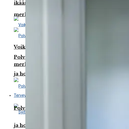
ikääntyneillä?
merkki syövästä?
Voiko suussa tuntuva karvas maku olla
Polviniveltulehdus: Oireet, syyt, diagnoosi
merkki syövästä?
ja hoito
Terveydenhuolto
Polviniveltulehdus: Oireet, syyt, diagnoosi
ja hoito