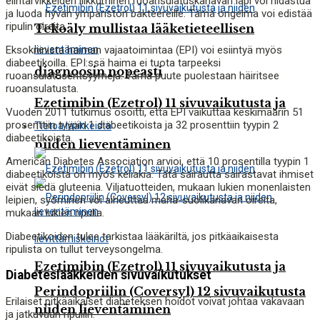
elintarvikkeiden liikkuminen ruoansulatuskanavan läpi voi hidastua
ja luoda hyvän ympäristön bakteereille. Tämä ongelma voi edistää
ripulin oireita.
Tekoäly mullistaa lääketieteellisen
Eksokriinista haiman vajaatoimintaa (EPI) voi esiintyä myös
diabeetikoilla. EPI:ssä haima ei tuota tarpeeksi
diagnoosin nopeasti
ruoansulatusentsyymejä. Tämä puute puolestaan ​​häiritsee
ruoansulatusta.
Ezetimibin (Ezetrol) 11 sivuvaikutusta ja
Vuoden 2011 tutkimus osoitti, että EPI vaikuttaa keskimäärin 51
prosenttiin tyypin 1 diabeetikoista ja 32 prosenttiin tyypin 2
Tietoa lääkkeistä
diabeetikoista.
niiden lieventäminen
American Diabetes Association arvioi, että 10 prosentilla tyypin 1
diabeetikoista on myös keliakia. Tätä sairautta sairastavat ihmiset
eivät siedä gluteenia. Viljatuotteiden, mukaan lukien monenlaisten
leipien, syöminen voi aiheuttaa maha-suolikanavan oireita,
mukaan lukien ripulia.
Diabeetikoiden tulee tarkistaa lääkäriltä, ​​jos pitkäaikaisesta
ripulista on tullut terveysongelma.
Ezetimibin (Ezetrol) 11 sivuvaikutusta ja
Diabeteslääkkeiden sivuvaikutukset
Perindopriilin (Coversyl) 12 sivuvaikutusta
Erilaiset pitkäaikaiset diabeteksen hoidot voivat johtaa vakavaan
niiden lieventäminen
ja jatkuvaan ripuliin.