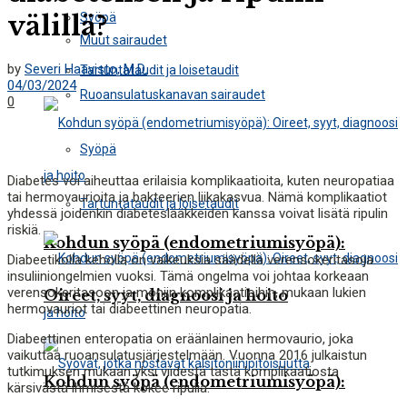
välillä?
Syöpä
Muut sairaudet
by
Severi Haavisto, M.D.
Tartuntataudit ja loisetaudit
04/03/2024
Ruoansulatuskanavan sairaudet
0
Syöpä
Diabetes voi aiheuttaa erilaisia ​​komplikaatioita, kuten neuropatiaa
tai hermovaurioita ja bakteerien liikakasvua. Nämä komplikaatiot
Tartuntataudit ja loisetaudit
yhdessä joidenkin diabeteslääkkeiden kanssa voivat lisätä ripulin
riskiä.
Kohdun syöpä (endometriumisyöpä):
Diabeetikolla keholla on vaikeuksia säädellä verensokeritasoja
insuliiniongelmien vuoksi. Tämä ongelma voi johtaa korkeaan
verensokeritasoon ja moniin komplikaatioihin, mukaan lukien
Oireet, syyt, diagnoosi ja hoito
hermovauriot tai diabeettinen neuropatia.
Diabeettinen enteropatia on eräänlainen hermovaurio, joka
vaikuttaa ruoansulatusjärjestelmään. Vuonna 2016 julkaistun
tutkimuksen mukaan yksi viidestä tästä komplikaatiosta
Kohdun syöpä (endometriumisyöpä):
kärsivästä ihmisestä kokee ripulia.