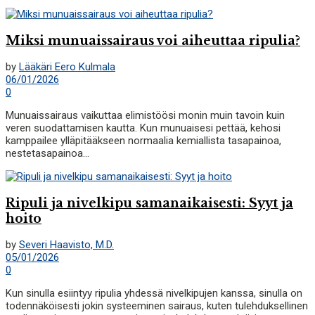
Miksi munuaissairaus voi aiheuttaa ripulia?
by
Lääkäri Eero Kulmala
06/01/2026
0
Munuaissairaus vaikuttaa elimistöösi monin muin tavoin kuin
veren suodattamisen kautta. Kun munuaisesi pettää, kehosi
kamppailee ylläpitääkseen normaalia kemiallista tasapainoa,
nestetasapainoa...
Ripuli ja nivelkipu samanaikaisesti: Syyt ja
hoito
by
Severi Haavisto, M.D.
05/01/2026
0
Kun sinulla esiintyy ripulia yhdessä nivelkipujen kanssa, sinulla on
todennäköisesti jokin systeeminen sairaus, kuten tulehduksellinen