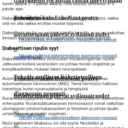
Guavamehu voi auttaa rautaa imeytymään
tunnin aikana 2–3 päivän aikana, mitä seurasi ummetus 4–5
päivän ajan.
Tekoälytyökalu EchoNext pystyy
paremmin
Diabeettinen ripuli on erilainen kuin muut ripulin muodot, vaikka
sitä voi olla vaikea erottaa muista tyypeistä.
Diabeettista ripulia voi esiintyä päivällä tai yöllä, ja se voi vaikuttaa
havaitsemaan piilevät sydänsairaudet
ihmisen elämänlaatuun ja sosiaaliseen vuorovaikutukseen.
Diabeettisen ripulin syyt
Diabeetikolla on korkea verensokeri insuliiniongelman vuoksi.
Jatkuvasti korkea verensokeri voi johtaa moniin ongelmiin ja
komplikaatioihin, mukaan lukien neuropatiaan.
Tekoäly mullistaa lääketieteellisen
Tekoälytyökalu EchoNext pystyy
Autonominen neuropatia on hermovaurio, joka vaikuttaa
automaattiseen hermostoon (ANS). Tämä hermosto hallitsee
toimintoja, kuten ruoansulatusta ja hengitystä.
diagnoosin nopeasti
havaitsemaan piilevät sydänsairaudet
Ruoansulatusjärjestelmään vaikuttava neuropatia on diabeettinen
enteropatia. Ruoansulatuskanavan hermovauriot voivat vaikuttaa
ulostamisen johdonmukaisuuteen ja tiheyteen ja johtaa ripuliin,
ummetukseen ja muihin ongelmiin.
Tietoa lääkkeistä
Myös bakteerien liikakasvu voi olla syynä. Nesteiden ja