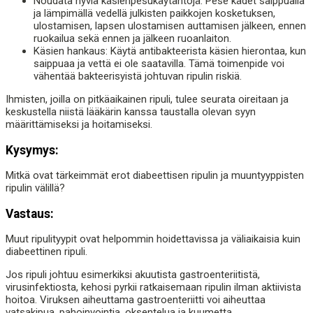
Noudata hyviä käsienpesukäytäntöjä: Pese kädet saippualla
ja lämpimällä vedellä julkisten paikkojen kosketuksen,
ulostamisen, lapsen ulostamisen auttamisen jälkeen, ennen
ruokailua sekä ennen ja jälkeen ruoanlaiton.
Käsien hankaus: Käytä antibakteerista käsien hierontaa, kun
saippuaa ja vettä ei ole saatavilla. Tämä toimenpide voi
vähentää bakteerisyistä johtuvan ripulin riskiä.
Ihmisten, joilla on pitkäaikainen ripuli, tulee seurata oireitaan ja
keskustella niistä lääkärin kanssa taustalla olevan syyn
määrittämiseksi ja hoitamiseksi.
Kysymys:
Mitkä ovat tärkeimmät erot diabeettisen ripulin ja muuntyyppisten
ripulin välillä?
Vastaus:
Muut ripulityypit ovat helpommin hoidettavissa ja väliaikaisia ​​kuin
diabeettinen ripuli.
Jos ripuli johtuu esimerkiksi akuutista gastroenteriitistä,
virusinfektiosta, kehosi pyrkii ratkaisemaan ripulin ilman aktiivista
hoitoa. Viruksen aiheuttama gastroenteriitti voi aiheuttaa
vatsakipua, pahoinvointia, oksentelua ja kuumetta.