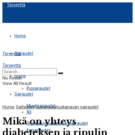
Terveyttä
Home
Sairaudet
Terveyttä
Terveyttä
All
Home
No Result
View All Result
Ihosairaudet
Sairaudet
Muut sairaudet
Home
Sairaudet
Ruoansulatuskanavan sairaudet
All
Mikä on yhteys
Ruoansulatuskanavan sairaudet
diabeteksen ja ripulin
Ihosairaudet