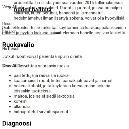
prosentilla ihmisistä yhdessä vuoden 2016 tutkimuksessa.
View All
Ruokavalion muutokset: Ruoat ja juomat, joissa on paljon
niiden hallinta
kaliumia, kuten perunat, banaanit ja laimennetut
hedelmämehut ilman lisättyä sokeria, voivat olla hyödyllisiä.
Result
Diabeetikoiden tulee tarkistaa käyttämiensä käsikauppalääkkeiden
etiketit ja pyytää lääkäriä suosittelemaan hänelle sopivaa lääkettä.
Ruokavalio
No Result
Jotkut ruoat voivat pahentaa ripulin oireita.
Sinun tulee välttää seuraavia ruokia:
View All Result
paistettuja ja rasvaisia ​​ruokia
kaasumaiset ruoat, kuten parsakaali, pavut ja luumut
sokerialkoholit, joita käytetään korvaamaan sokeria
joissakin tuotteissa
maitoa, jos se ei siedä laktoosia
kofeiini
alkoholia
hiilihapotetut virvoitusjuomat
Diagnoosi