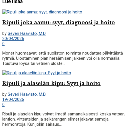
Lue lisää
Ripuli joka aamu: syyt, diagnoosi ja hoito
by
Severi Haavisto, M.D.
20/04/2026
0
Monet huomaavat, että suoliston toiminta noudattaa päivittäistä
rytmiä. Ulostaminen pian heräämisen jälkeen voi olla normaalia.
Toistuva löysä tai vetinen uloste...
Ripuli ja alaselän kipu: Syyt ja hoito
by
Severi Haavisto, M.D.
19/04/2026
0
Ripuli ja alaselän kipu voivat ilmetä samanaikaisesti, koska vatsan,
lantion, virtsateiden ja selkärangan elimet jakavat samoja
hermoratoja. Kun jokin sairaus...