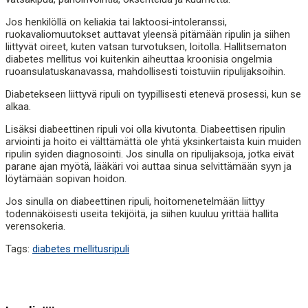
Jos henkilöllä on keliakia tai laktoosi-intoleranssi,
ruokavaliomuutokset auttavat yleensä pitämään ripulin ja siihen
liittyvät oireet, kuten vatsan turvotuksen, loitolla. Hallitsematon
diabetes mellitus voi kuitenkin aiheuttaa kroonisia ongelmia
ruoansulatuskanavassa, mahdollisesti toistuviin ripulijaksoihin.
Diabetekseen liittyvä ripuli on tyypillisesti etenevä prosessi, kun se
alkaa.
Lisäksi diabeettinen ripuli voi olla kivutonta. Diabeettisen ripulin
arviointi ja hoito ei välttämättä ole yhtä yksinkertaista kuin muiden
ripulin syiden diagnosointi. Jos sinulla on ripulijaksoja, jotka eivät
parane ajan myötä, lääkäri voi auttaa sinua selvittämään syyn ja
löytämään sopivan hoidon.
Jos sinulla on diabeettinen ripuli, hoitomenetelmään liittyy
todennäköisesti useita tekijöitä, ja siihen kuuluu yrittää hallita
verensokeria.
Tags:
diabetes mellitus
ripuli