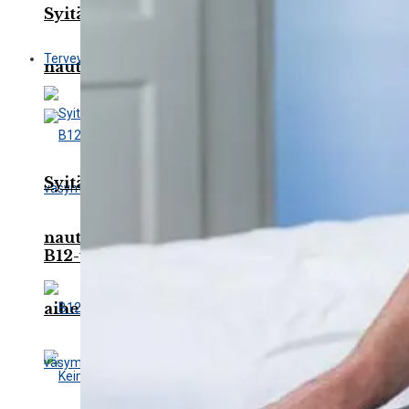
Syitä hengästymiseen alkoholin
Terveydenhuolto
nauttimisen jälkeen
Syitä hengästymiseen alkoholin
nauttimisen jälkeen
B12-vitamiinin ja foolihapon puute voi
aiheuttaa kroonista väsymystä