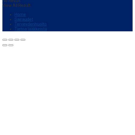
No Result
View All Result
Home
Sairaudet
Terveydenhuolto
Tietoa lääkkeistä