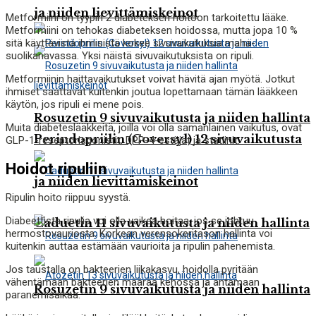
ja niiden lievittämiskeinot
Metformiini on tyypin 2 diabeteksen hoitoon tarkoitettu lääke.
Metformiini on tehokas diabeteksen hoidossa, mutta jopa 10 %
sitä käyttävistä ihmisistä kokee sivuvaikutuksia maha-
suolikanavassa. Yksi näistä sivuvaikutuksista on ripuli.
Metformiinin haittavaikutukset voivat hävitä ajan myötä. Jotkut
ihmiset saattavat kuitenkin joutua lopettamaan tämän lääkkeen
käytön, jos ripuli ei mene pois.
Rosuzetin 9 sivuvaikutusta ja niiden hallinta
Muita diabeteslääkkeitä, joilla voi olla samanlainen vaikutus, ovat
Perindopriilin (Coversyl) 12 sivuvaikutusta
GLP-1-reseptoriagonistit, DPP-4-estäjät ja statiinit.
Hoidot ripuliin
ja niiden lievittämiskeinot
Ripulin hoito riippuu syystä.
Diabeettista ripulia voi olla vaikea hoitaa, jos se johtuu
Caduetin 11 sivuvaikutusta ja niiden hallinta
hermostovauriosta. Korkean verensokeritason hallinta voi
kuitenkin auttaa estämään vaurioita ja ripulin pahenemista.
Jos taustalla on bakteerien liikakasvu, hoidolla pyritään
vähentämään bakteerien määrää kehossa ja antamaan
Rosuzetin 9 sivuvaikutusta ja niiden hallinta
paranemisaikaa.