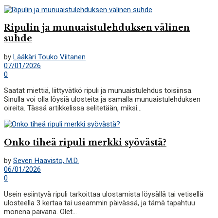
Ripulin ja munuaistulehduksen välinen
suhde
by
Lääkäri Touko Viitanen
07/01/2026
0
Saatat miettiä, liittyvätkö ripuli ja munuaistulehdus toisiinsa.
Sinulla voi olla löysiä ulosteita ja samalla munuaistulehduksen
oireita. Tässä artikkelissa selitetään, miksi...
Onko tiheä ripuli merkki syövästä?
by
Severi Haavisto, M.D.
06/01/2026
0
Usein esiintyvä ripuli tarkoittaa ulostamista löysällä tai vetisellä
ulosteella 3 kertaa tai useammin päivässä, ja tämä tapahtuu
monena päivänä. Olet...