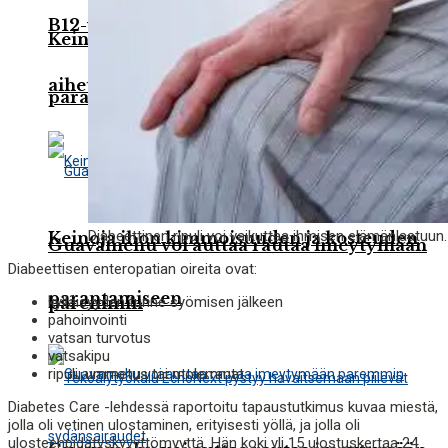
B12-vitamiinin ja foolihapon puute voi
Keinoja ihon kimmoisuuden ja kosteuden
aiheuttaa kroonista väsymystä
parantamiseen
Diabeettinen ripuli voi vaikuttaa ihmisen elämänlaatuun.
Keinoja ihon kimmoisuuden ja kosteuden
Guavamehu voi auttaa rautaa imeytymään
Diabeettisen enteropatian oireita ovat:
parantamiseen
kylläisyyden tunne syömisen jälkeen
paremmin
pahoinvointi
vatsan turvotus
vatsakipu
ripuli, ummetus tai molemmat
Diabetes Care -lehdessä raportoitu tapaustutkimus kuvaa miestä,
jolla oli vetinen ulostaminen, erityisesti yöllä, ja jolla oli
ulosteenpidätyskyvyttömyyttä. Hän koki yli 15 ulostuskertaa 24