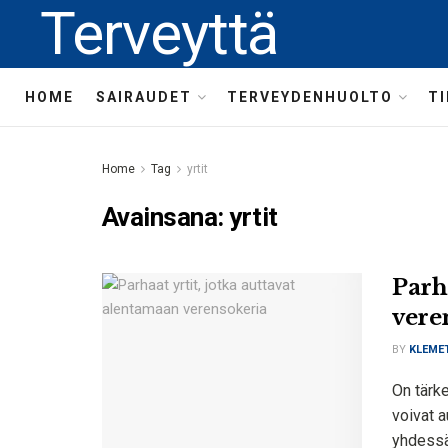
Terveyttä
HOME
SAIRAUDET
TERVEYDENHUOLTO
T
Home
Tag
yrtit
Avainsana:
yrtit
Parh
vere
BY
KLEME
On tärke
voivat a
yhdessä