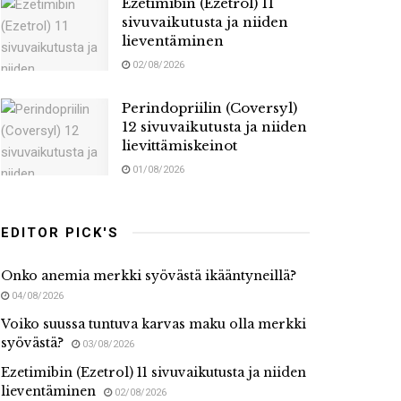
Ezetimibin (Ezetrol) 11
sivuvaikutusta ja niiden
lieventäminen
02/08/2026
Perindopriilin (Coversyl)
12 sivuvaikutusta ja niiden
lievittämiskeinot
01/08/2026
EDITOR PICK'S
Onko anemia merkki syövästä ikääntyneillä?
04/08/2026
Voiko suussa tuntuva karvas maku olla merkki
syövästä?
03/08/2026
Ezetimibin (Ezetrol) 11 sivuvaikutusta ja niiden
lieventäminen
02/08/2026