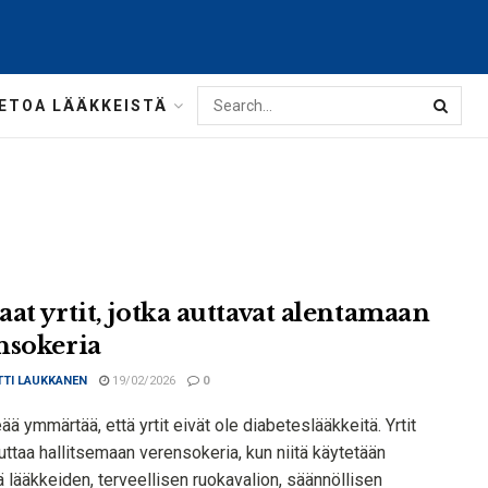
IETOA LÄÄKKEISTÄ
aat yrtit, jotka auttavat alentamaan
nsokeria
TTI LAUKKANEN
19/02/2026
0
ää ymmärtää, että yrtit eivät ole diabeteslääkkeitä. Yrtit
uttaa hallitsemaan verensokeria, kun niitä käytetään
 lääkkeiden, terveellisen ruokavalion, säännöllisen