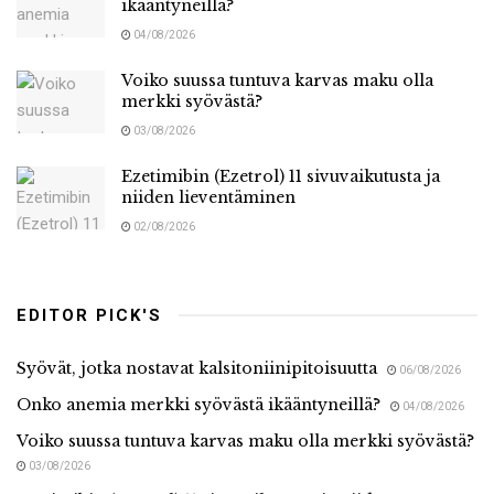
ikääntyneillä?
04/08/2026
Voiko suussa tuntuva karvas maku olla
merkki syövästä?
03/08/2026
Ezetimibin (Ezetrol) 11 sivuvaikutusta ja
niiden lieventäminen
02/08/2026
EDITOR PICK'S
Syövät, jotka nostavat kalsitoniinipitoisuutta
06/08/2026
Onko anemia merkki syövästä ikääntyneillä?
04/08/2026
Voiko suussa tuntuva karvas maku olla merkki syövästä?
03/08/2026