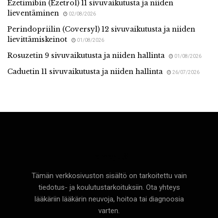
Ezetimibin (Ezetrol) 11 sivuvaikutusta ja niiden
lieventäminen
02/08/2026
Perindopriilin (Coversyl) 12 sivuvaikutusta ja niiden
lievittämiskeinot
01/08/2026
Rosuzetin 9 sivuvaikutusta ja niiden hallinta
01/08/2026
Caduetin 11 sivuvaikutusta ja niiden hallinta
26/07/2026
Terveyttä
Tämän verkkosivuston sisältö on tarkoitettu vain
tiedotus- ja koulutustarkoituksiin. Ota yhteys
lääkäriin lääkärin neuvoja, hoitoa tai diagnoosia
varten.