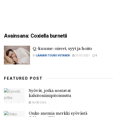
Avainsana:
Coxiella burnetii
Q-kuume: oireet, syyt ja hoito
BY
LÄÄKÄRI TOUKO VIITANEN
07/01/2021
0
FEATURED POST
Syövät, jotka nostavat
kalsitoniinipitoisuutta
06/08/2026
Onko anemia merkki syövästä