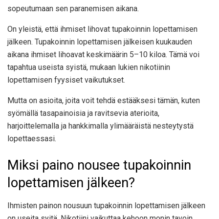
sopeutumaan sen paranemisen aikana.
On yleistä, että ihmiset lihovat tupakoinnin lopettamisen
jälkeen. Tupakoinnin lopettamisen jälkeisen kuukauden
aikana ihmiset lihoavat keskimäärin 5–10 kiloa. Tämä voi
tapahtua useista syistä, mukaan lukien nikotiinin
lopettamisen fyysiset vaikutukset.
Mutta on asioita, joita voit tehdä estääksesi tämän, kuten
syömällä tasapainoisia ja ravitsevia aterioita,
harjoittelemalla ja hankkimalla ylimääräistä nesteytystä
lopettaessasi.
Miksi paino nousee tupakoinnin
lopettamisen jälkeen?
Ihmisten painon nousuun tupakoinnin lopettamisen jälkeen
on useita syitä. Nikotiini vaikuttaa kehoon monin tavoin.