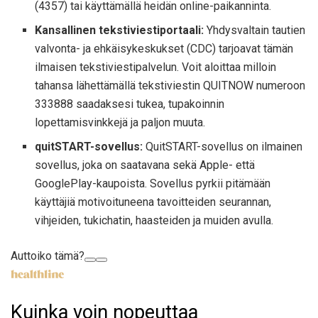
(4357) tai käyttämällä heidän online-paikanninta.
Kansallinen tekstiviestiportaali:
Yhdysvaltain tautien
valvonta- ja ehkäisykeskukset (CDC) tarjoavat tämän
ilmaisen tekstiviestipalvelun. Voit aloittaa milloin
tahansa lähettämällä tekstiviestin QUITNOW numeroon
333888 saadaksesi tukea, tupakoinnin
lopettamisvinkkejä ja paljon muuta.
quitSTART-sovellus:
QuitSTART-sovellus on ilmainen
sovellus, joka on saatavana sekä Apple- että
GooglePlay-kaupoista. Sovellus pyrkii pitämään
käyttäjiä motivoituneena tavoitteiden seurannan,
vihjeiden, tukichatin, haasteiden ja muiden avulla.
Auttoiko tämä?
Kuinka voin nopeuttaa