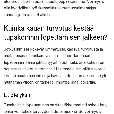
aterioiden luomisessa, tutustu oppaaseemme. Voi myös
olla hyödyllistä työskennellä ravitsemusvalmentajan
kanssa, jotta pääset alkuun.
Kuinka kauan turvotus kestää
tupakoinnin lopettamisen jälkeen?
Jotkut ihmiset kokevat ummetusta, kaasua, turvotusta ja
muita ruoansulatuskanavan oireita lopettaessaan
tupakoinnin. Tämä johtuu tyypillisesti siitä, että kehosi on
sopeutunut nikotiinittomaan. Useimmilla ihmisillä turvotus
kestää muutaman viikon ja häviää sitten. Jos se kestää yli
muutaman viikon, on tärkeää ilmoittaa siitä lääkärille.
Et ole yksin
Tupakoinnin lopettaminen on yksi tärkeimmistä askeleista,
jonka voit tehdä terveyden edistämiseksi. Se voi myös