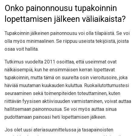
Onko painonnousu tupakoinnin
lopettamisen jälkeen väliaikaista?
Tupakoinnin jälkeinen painonnousu voi olla tilapäistä. Se voi
olla myös minimaalinen. Se riippuu useista tekijöistä, joista
osaa voit hallita.
Tutkimus vuodelta 2011
osoittaa, että useimmat ovat
nälkäisempiä, kun he ensimmäisen kerran lopettavat
tupakoinnin, mutta tämä on suurelta osin vieroitusoire, joka
häviää muutaman kuukauden kuluttua. Ruokailutottumustesi
seuraaminen sekä toimenpiteiden toteuttaminen, kuten
riittävän fyysisen aktiivisuuden varmistaminen, voivat auttaa
hallitsemaan painonnousua. Se voi myös auttaa sinua
pudottamaan painoasi heti lopettamisen jälkeen.
Jos olet uusi ateriasuunnittelussa ja tasapainoisten