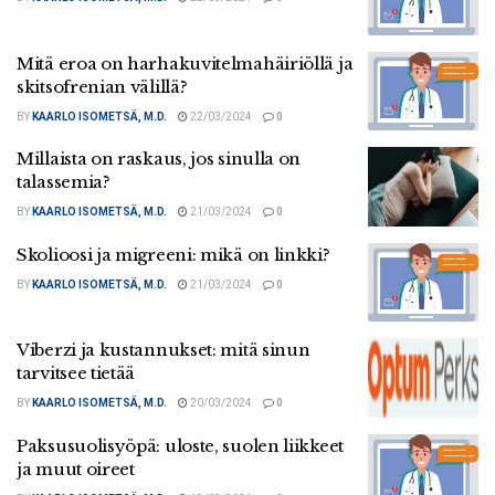
Mitä eroa on harhakuvitelmahäiriöllä ja
skitsofrenian välillä?
BY
KAARLO ISOMETSÄ, M.D.
22/03/2024
0
Millaista on raskaus, jos sinulla on
talassemia?
BY
KAARLO ISOMETSÄ, M.D.
21/03/2024
0
Skolioosi ja migreeni: mikä on linkki?
BY
KAARLO ISOMETSÄ, M.D.
21/03/2024
0
Viberzi ja kustannukset: mitä sinun
tarvitsee tietää
BY
KAARLO ISOMETSÄ, M.D.
20/03/2024
0
Paksusuolisyöpä: uloste, suolen liikkeet
ja muut oireet