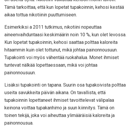
Tämä tarkoittaa, että kun lopetat tupakoinnin, kehosi kestää
aikaa tottua nikotiinin puuttumiseen.
Esimerkiksi a
2011 tutkimus
, nikotiini nopeuttaa
aineenvaihduntaasi keskimäärin noin 10 %, kun olet levossa.
Kun lopetat tupakoinnin, kehosi saattaa polttaa kaloreita
hitaammin kuin olet tottunut, mikä johtaa painonnousuun.
Tupakointi voi myös vähentää ruokahalua. Monet ihmiset
tuntevat nälkää lopettaessaan, mikä voi johtaa
painonnousuun.
Lisäksi tupakointi on tapana. Suurin osa tupakoivista polttaa
useita savukkeita päivän aikana. On tavallista, että
tupakoinnin lopettaneet ihmiset tavoittelevat välipalaa
keinona voittaa tupakanhimo ja suun kiinnitys. Tämä on
toinen tekijä, joka voi aiheuttaa ylimääräisiä kaloreita ja
painonnousua.