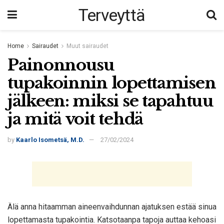
Terveyttä
Home
Sairaudet
Muut sairaudet
Painonnousu
tupakoinnin lopettamisen
jälkeen: miksi se tapahtuu
ja mitä voit tehdä
by
Kaarlo Isometsä, M.D.
27/02/2024
Älä anna hitaamman aineenvaihdunnan ajatuksen estää sinua
lopettamasta tupakointia. Katsotaanpa tapoja auttaa kehoasi