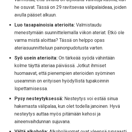
he osuvat. Tässä on 29 ravitsevaa välipalaideaa, joiden
avulla pääset alkuun.
Luo tasapainoisia aterioita:
Valmistaudu
menestymään suunnittelemalla viikon ateriat. Etkö ole
varma mistä aloittaa? Tässä on helppo opas
ateriasuunnitteluun painonpudotusta varten.
Syö usein aterioita:
On tärkeää syödä vähintään
kolme täyttä ateriaa päivässä. Jotkut ihmiset
huomaavat, että pienempien aterioiden syöminen
useammin on erityisen hyödyllistä tupakoinnin
lopettamisessa.
Pysy nesteytyksessä:
Nesteytys voi estää sinua
hakemasta välipalaa, kun olet todella janoinen. Hyvä
nesteytys auttaa myös pitämään kehosi ja
aineenvaihdunnan sujuvana.
Vältä alkoholia:
Alkoholijuomat ovat yleensä runsaasti