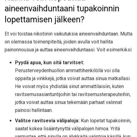
aineenvaihduntaani tupakoinnin
lopettamisen jälkeen?
Et voi toistaa nikotiinin vaikutuksia aineenvaihduntaan. Mutta
on olemassa toimenpiteitä, joiden avulla voit hallita
painonnousua ja auttaa aineenvaihduntaasi. Voit esimerkiksi:
Pyydä apua, kun sitä tarvitset:
Perusterveydenhuollon ammattihenkilöllä voi olla
oppaita ja vinkkejä, jotka voivat auttaa sinua matkallasi.
He voivat myös yhdistää sinut ammattilaisiin, kuten
ravitsemusasiantuntijoihin tai ravitsemusterapeuteihin,
jotka voivat auttaa sinua tekemään parhaat valinnat
painosi hallintaan.
Valitse ravitsevia välipaloja:
Kun lopetat tupakoinnin,
saatat kokea lisääntynyttä välipalojen himoa. Yritä
varmistaa, että sinulla on älykkäitä valintoja käsillä, kun