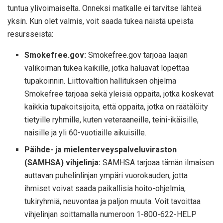
tuntua ylivoimaiselta. Onneksi matkalle ei tarvitse lähteä
yksin. Kun olet valmis, voit saada tukea näistä upeista
resursseista:
Smokefree.gov:
Smokefree.gov tarjoaa laajan
valikoiman tukea kaikille, jotka haluavat lopettaa
tupakoinnin. Liittovaltion hallituksen ohjelma
Smokefree tarjoaa sekä yleisiä oppaita, jotka koskevat
kaikkia tupakoitsijoita, että oppaita, jotka on räätälöity
tietyille ryhmille, kuten veteraaneille, teini-ikäisille,
naisille ja yli 60-vuotiaille aikuisille.
Päihde- ja mielenterveyspalveluviraston
(SAMHSA) vihjelinja:
SAMHSA tarjoaa tämän ilmaisen
auttavan puhelinlinjan ympäri vuorokauden, jotta
ihmiset voivat saada paikallisia hoito-ohjelmia,
tukiryhmiä, neuvontaa ja paljon muuta. Voit tavoittaa
vihjelinjan soittamalla numeroon 1-800-622-HELP