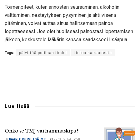
Toimenpiteet, kuten annosten seuraaminen, alkoholin
välttäminen, nesteytyksen pysyminen ja aktiivisena
pitäminen, voivat auttaa sinua hallitsemaan painoa
lopettaessasi. Jos olet huolissasi painostasi lopettamisen
jälkeen, keskustele lääkärin kanssa saadaksesi lisäapua.
Tags:
päivittää potilaan tiedot
tietoa sairaudesta
Lue lisää
Onko se TMJ vai hammaskipu?
BY
KAARLO ISOMETSÄ, M.D.
22/03/2024
0