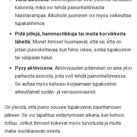
kaloreita, mikä voi tehdä painonhallinnasta
haastavampaa. Alkoholin juominen voi myös vaikeuttaa
tupakanhimoa.
Pidä pillejä, hammastikkuja tai muita korvikkeita
lähellä:
Monet ihmiset huomaavat, että se, että on
jotain pureskeltavaa, kun himo iskee, estää tupakoinnin
tai välipalan halun.
Pysy aktiivisena:
Aktiivisuuden pitäminen on aina yksi
parhaista asioista, joita voit tehdä painonhallinnassa.
Se auttaa myös kehoasi korjaamaan tupakoinnin
aiheuttamat sydän- ja verisuonivauriot.
On yleistä, että paino nousee tupakoinnin lopettamisen
jälkeen. Se voi tapahtua vetäytymisen aikana, kun kehosi
tottuu. Jotkut ihmiset kokevat myös turvotusta ja muita
maha-suolikanavan oireita.