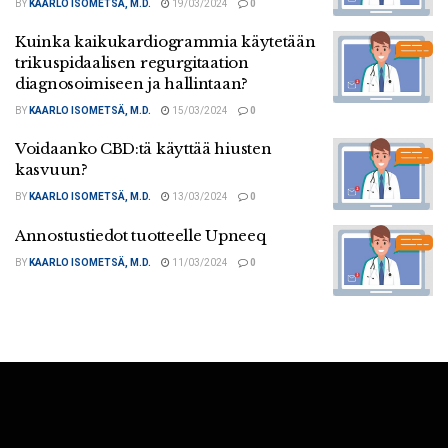
BY
KAARLO ISOMETSÄ, M.D.
19/03/2024
0
Kuinka kaikukardiogrammia käytetään
trikuspidaalisen regurgitaation
diagnosoimiseen ja hallintaan?
BY
KAARLO ISOMETSÄ, M.D.
15/03/2024
0
Voidaanko CBD:tä käyttää hiusten
kasvuun?
BY
KAARLO ISOMETSÄ, M.D.
13/03/2024
0
Annostustiedot tuotteelle Upneeq
BY
KAARLO ISOMETSÄ, M.D.
11/03/2024
0