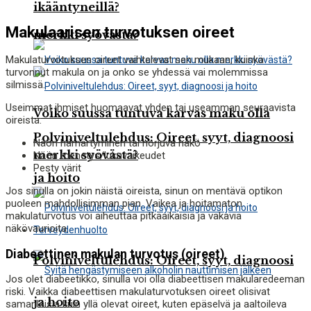
ikääntyneillä?
Makulaarisen turvotuksen oireet
merkki syövästä?
Makulaturvotuksen oireet vaihtelevat sen mukaan, kuinka
turvonnut makula on ja onko se yhdessä vai molemmissa
silmissä.
Useimmat ihmiset huomaavat yhden tai useamman seuraavista
Voiko suussa tuntuva karvas maku olla
oireista:
Polviniveltulehdus: Oireet, syyt, diagnoosi
Näön hämärtyminen tai horjuva näkö
merkki syövästä?
Näön menetys/lukuvaikeudet
Pesty värit
ja hoito
Jos sinulla on jokin näistä oireista, sinun on mentävä optikon
puoleen mahdollisimman pian. Vaikea ja hoitamaton
makulaturvotus voi aiheuttaa pitkäaikaisia ​​ja vakavia
näkövaurioita.
Terveydenhuolto
Diabeettinen makulan turvotus (oireet)
Polviniveltulehdus: Oireet, syyt, diagnoosi
Jos olet diabeetikko, sinulla voi olla diabeettisen makularedeeman
riski. Vaikka diabeettisen makulaturvotuksen oireet olisivat
ja hoito
samanlaisia ​​kuin yllä olevat oireet, kuten epäselvä ja aaltoileva