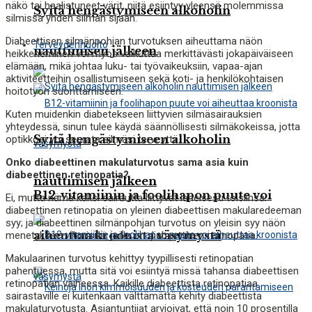
näkö tai haalistuneet värit, niitä esiintyy yleensä molemmissa
Syitä hengästymiseen alkoholin
silmissä yhden silmän sijaan.
Diabeettisen silmänpohjan turvotuksen aiheuttama näön
Terveydenhuolto
nauttimisen jälkeen
heikkeneminen voi myös vaikuttaa merkittävästi jokapäiväiseen
elämään, mikä johtaa luku- tai työvaikeuksiin, vapaa-ajan
aktiviteetteihin osallistumiseen sekä koti- ja henkilökohtaisen
hoitotyön suorittamiseen.
Kuten muidenkin diabetekseen liittyvien silmäsairauksien
yhteydessä, sinun tulee käydä säännöllisesti silmäkokeissa, jotta
Syitä hengästymiseen alkoholin
optikkosi voi seurata silmäsi terveyttä.
Onko diabeettinen makulaturvotus sama asia kuin
diabeettinen retinopatia?
nauttimisen jälkeen
B12-vitamiinin ja foolihapon puute voi
Ei, mutta nämä kaksi sairautta liittyvät läheisesti toisiinsa:
diabeettinen retinopatia on yleinen diabeettisen makularedeeman
syy; ja diabeettinen silmänpohjan turvotus on yleisin syy näön
aiheuttaa kroonista väsymystä
menetykseen ihmisillä, joilla on diabeettinen retinopatia.
Makulaarinen turvotus kehittyy tyypillisesti retinopatian
pahentuessa, mutta sitä voi esiintyä missä tahansa diabeettisen
retinopatian vaiheessa. Kaikille diabeettista retinopatiaa
sairastaville ei kuitenkaan välttämättä kehity diabeettista
makulaturvotusta. Asiantuntijat arvioivat, että noin 10 prosentilla