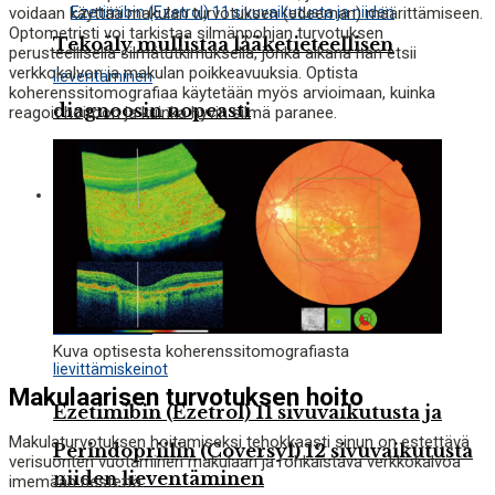
voidaan käyttää makulan turvotuksen (edeeman) määrittämiseen.
Optometristi voi tarkistaa silmänpohjan turvotuksen
Tekoäly mullistaa lääketieteellisen
perusteellisella silmätutkimuksella, jonka aikana hän etsii
verkkokalvon ja makulan poikkeavuuksia. Optista
koherenssitomografiaa käytetään myös arvioimaan, kuinka
diagnoosin nopeasti
reagoit hoitoon ja kuinka hyvin silmä paranee.
Ezetimibin (Ezetrol) 11 sivuvaikutusta ja
Tietoa lääkkeistä
niiden lieventäminen
Kuva optisesta koherenssitomografiasta
Makulaarisen turvotuksen hoito
Ezetimibin (Ezetrol) 11 sivuvaikutusta ja
Makulaturvotuksen hoitamiseksi tehokkaasti sinun on estettävä
Perindopriilin (Coversyl) 12 sivuvaikutusta
verisuonten vuotaminen makulaan ja rohkaistava verkkokalvoa
niiden lieventäminen
imemään nestettä.