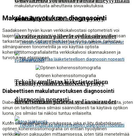
lääkkeistä, koska joillakin lääkkeillä voi olla
Guavamehu voi auttaa rautaa imeytymään
makulaturvotusta aiheuttavia sivuvaikutuksia.
Makulan turvotuksen diagnosointi
Tekoälytyökalu EchoNext pystyy
paremmin
Saadakseen hyvän kuvan verkkokalvostasi optometristi voi
laajentaa pupillisi ja käyttää suurennuslinssiä silmäsi takaosan
havaitsemaan piilevät sydänsairaudet
tarkastamiseen. Optometristi testaa myös näkösi, tarkistaa
silmänpaineen tonometrillä ja voi käyttää optista
koherenttitomografialaitetta verkkokalvosi skannaukseen ja
turvotuksen etsimiseen.
Optinen koherenssitomografia
Tekoäly mullistaa lääketieteellisen
Tekoälytyökalu EchoNext pystyy
Diabeettisen makulaturvotuksen diagnosointi
diagnoosin nopeasti
havaitsemaan piilevät sydänsairaudet
Diabeettisella makulaturvotuksella ei aina ole ilmeisiä oireita, joten
sinun on tarkistettava silmäsi säännöllisesti tai käytävä optikon
luona, jos silmäsi tai näkösi tuntuu erilaiselta.
Tietoa lääkkeistä
Kuten silmänpohjan turvotuksessa, joka ei liity diabetekseen,
optinen koherenssitomografia on erittäin hyödyllinen
verkkokalvon paksuuden mittaamisessa, joten tätä menetelmää