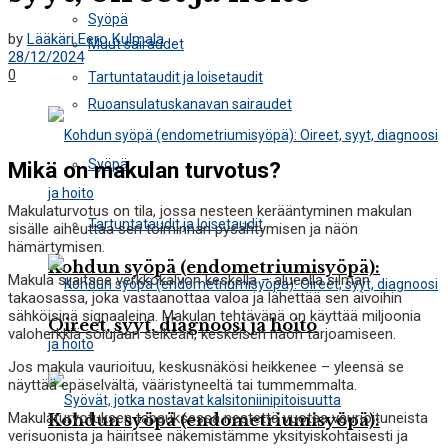
Syöpä
by
Lääkäri Eero Kulmala
Muut sairaudet
28/12/2024
0
Tartuntataudit ja loisetaudit
Ruoansulatuskanavan sairaudet
Syöpä
Mikä on makulan turvotus?
Makulaturvotus on tila, jossa nesteen kerääntyminen makulan
Tartuntataudit ja loisetaudit
sisälle aiheuttaa sen toiminnan pysähtymisen ja näön
hämärtymisen.
Kohdun syöpä (endometriumisyöpä):
Makula sijaitsee verkkokalvon keskellä – alueella silmän
takaosassa, joka vastaanottaa valoa ja lähettää sen aivoihin
sähköisinä signaaleina. Makulan tehtävänä on käyttää miljoonia
Oireet, syyt, diagnoosi ja hoito
valoherkkiä solujaan selkeän, keskeisen näön tarjoamiseen.
Jos makula vaurioituu, keskusnäkösi heikkenee – yleensä se
näyttää epäselvältä, vääristyneeltä tai tummemmalta.
Makulaturvotuksen tapauksessa nestettä vuotaa vaurioituneista
Kohdun syöpä (endometriumisyöpä):
verisuonista ja häiritsee näkemistämme yksityiskohtaisesti ja