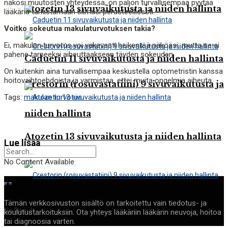
näkösi muutosten yhteydessä, on paljon turvallisempaa pyytää
Atozetin 13 sivuvaikutusta ja niiden hallinta
lääkäriä tarkistamaan silmäsi perusteellisesti.
Voitko sokeutua makulaturvotuksen takia?
Ei, makulan turvotus voi vakavasti heikentää näköäsi, mutta se ei
pahene tarpeeksi aiheuttaakseen täyden sokeuden.
Caduetin 11 sivuvaikutusta ja niiden hallinta
On kuitenkin aina turvallisempaa keskustella optometristin kanssa
hoitovaihtoehdoista ja varmistaa, ettei muita ongelmia aiheuta.
Crestorin (rosuvastatiini) 9 sivuvaikutusta ja
Tags:
makulan turvotus
niiden hallinta
Atozetin 13 sivuvaikutusta ja niiden hallinta
Lue lisää
No Content Available
Terveyttä
Tämän verkkosivuston sisältö on tarkoitettu vain tiedotus- ja
No Result
koulutustarkoituksiin. Ota yhteys lääkäriin lääkärin neuvoja, hoitoa
Crestorin (rosuvastatiini) 9 sivuvaikutusta ja
tai diagnoosia varten.