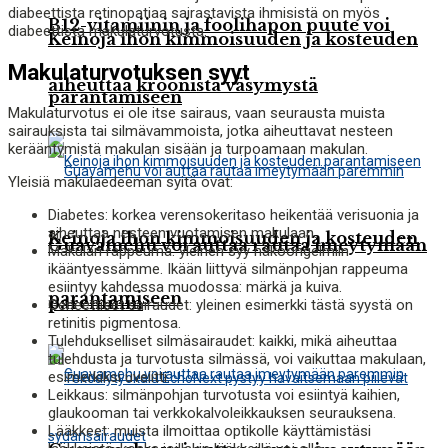
diabeettista retinopatiaa sairastavista ihmisistä on myös
B12-vitamiinin ja foolihapon puute voi
diabeettista makulaturvotusta.
Keinoja ihon kimmoisuuden ja kosteuden
Makulaturvotuksen syyt
aiheuttaa kroonista väsymystä
parantamiseen
Makulaturvotus ei ole itse sairaus, vaan seurausta muista
sairauksista tai silmävammoista, jotka aiheuttavat nesteen
kerääntymistä makulan sisään ja turpoamaan makulan.
Yleisiä makulaedeeman syitä ovat:
Diabetes: korkea verensokeritaso heikentää verisuonia ja
aiheuttaa nesteen vuotamisen makulaan.
Keinoja ihon kimmoisuuden ja kosteuden
Guavamehu voi auttaa rautaa imeytymään
Makulan rappeuma: yleinen syy näköongelmiin
ikääntyessämme. Ikään liittyvä silmänpohjan rappeuma
esiintyy kahdessa muodossa: märkä ja kuiva.
parantamiseen
paremmin
Geneettiset sairaudet: yleinen esimerkki tästä syystä on
retinitis pigmentosa.
Tulehdukselliset silmäsairaudet: kaikki, mikä aiheuttaa
tulehdusta ja turvotusta silmässä, voi vaikuttaa makulaan,
esimerkiksi uveiitti.
Leikkaus: silmänpohjan turvotusta voi esiintyä kaihien,
glaukooman tai verkkokalvoleikkauksen seurauksena.
Lääkkeet: muista ilmoittaa optikolle käyttämistäsi