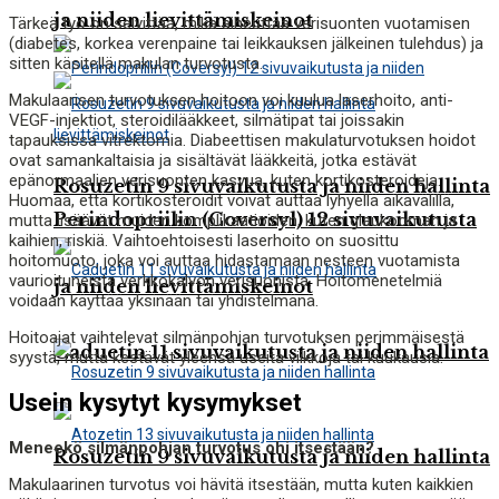
ja niiden lievittämiskeinot
Tärkeä työ on selvittää, mikä aiheuttaa verisuonten vuotamisen
(diabetes, korkea verenpaine tai leikkauksen jälkeinen tulehdus) ja
sitten käsitellä makulan turvotusta.
Makulaarisen turvotuksen hoitoon voi kuulua laserhoito, anti-
VEGF-injektiot, steroidilääkkeet, silmätipat tai joissakin
tapauksissa vitrektomia. Diabeettisen makulaturvotuksen hoidot
ovat samankaltaisia ​​ja sisältävät lääkkeitä, jotka estävät
epänormaalien verisuonten kasvua, kuten kortikosteroideja.
Rosuzetin 9 sivuvaikutusta ja niiden hallinta
Huomaa, että kortikosteroidit voivat auttaa lyhyellä aikavälillä,
Perindopriilin (Coversyl) 12 sivuvaikutusta
mutta lisäävät muiden komplikaatioiden, kuten glaukooman ja
kaihien, riskiä. Vaihtoehtoisesti laserhoito on suosittu
hoitomuoto, joka voi auttaa hidastamaan nesteen vuotamista
vaurioituneista verkkokalvon verisuonista. Hoitomenetelmiä
ja niiden lievittämiskeinot
voidaan käyttää yksinään tai yhdistelmänä.
Hoitoajat vaihtelevat silmänpohjan turvotuksen perimmäisestä
Caduetin 11 sivuvaikutusta ja niiden hallinta
syystä, mutta kestävät yleensä useita viikkoja tai kuukausia.
Usein kysytyt kysymykset
Meneekö silmänpohjan turvotus ohi itsestään?
Rosuzetin 9 sivuvaikutusta ja niiden hallinta
Makulaarinen turvotus voi hävitä itsestään, mutta kuten kaikkien