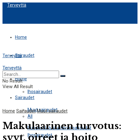
Terveyttä
Home
Sairaudet
Terveyttä
Terveyttä
All
Home
No Result
View All Result
Ihosairaudet
Sairaudet
Muut sairaudet
Home
Sairaudet
Muut sairaudet
All
Makulaarinen turvotus:
Ruoansulatuskanavan sairaudet
syyt, oireet ja hoito
Ihosairaudet