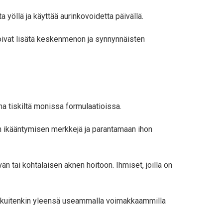
a yöllä ja käyttää aurinkovoidetta päivällä.
 voivat lisätä keskenmenon ja synnynnäisten
ana tiskiltä monissa formulaatioissa.
n ikääntymisen merkkejä ja parantamaan ihon
n tai kohtalaisen aknen hoitoon. Ihmiset, joilla on
ntyy kuitenkin yleensä useammalla voimakkaammilla