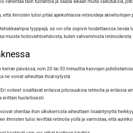
ös vähentää talin tuotantoa ja saada aikaan muita vaikutuksia, jot
, että ihmisten tulisi pitää ajankohtaisia ​​retinoideja aknehoitojen
 tehokkaampia tyyppejä, se voi olla sopivin hoidettaessa lievää 
ssa muista hoitovaihtoehdoista, kuten vahvemmista retinoideista.
 aknessa
lle kerran päivässä, noin 20 tai 30 minuuttia kasvojen puhdistamis
ka ne voivat aiheuttaa ihoärsytystä.
. Eri voiteet sisältävät erilaisia ​​pitoisuuksia retinolia ja erilaisia 
 erittäin huolellisesti.
t voivat ohentaa ihon ulkokerrosta aiheuttaen lisääntynyttä herkkyy
n ihmisten tulisi levittää retinolia yöllä ja varmistaa, että aurink
et kestävät vain, jos jatkat tuotteen käyttöä.