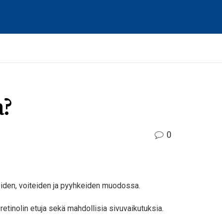
a?
0
iteiden, voiteiden ja pyyhkeiden muodossa.
retinolin etuja sekä mahdollisia sivuvaikutuksia.