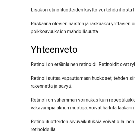
Lisäksi retinolituotteiden käyttö voi tehdä ihosta h
Raskaana olevien naisten ja raskaaksi yrittävien o
poikkeavuuksien mahdollisuutta.
Yhteenveto
Retinoli on eräänlainen retinoidi. Retinoidit ovat 
Retinoli auttaa vapauttamaan huokoset, tehden si
rakennetta ja sävyä.
Retinoli on vähemmän voimakas kuin reseptilääkkeid
vakavampia aknen muotoja, voivat harkita lääkärin
Retinolituotteiden sivuvaikutuksia voivat olla iho
retinoideilla.