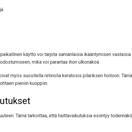
jä
paikallinen käyttö voi tarjota samanlaisia ​​ikääntymisen vastaisia
muodostumiseen, mikä voi parantaa ihon ulkonäköä.
voivat myös suositella retinolia keratosis pilariksen hoitoon. Täm
johtaen pieniin kuoppiin.
ikutukset
isuuteen. Tämä tarkoittaa, että haittavaikutuksia esiintyy toden