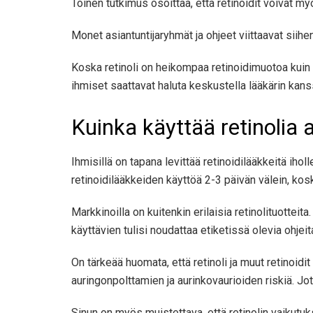
Toinen tutkimus osoittaa, että retinoidit voivat my
Monet asiantuntijaryhmät ja ohjeet viittaavat siihen
Koska retinoli on heikompaa retinoidimuotoa kuin
ihmiset saattavat haluta keskustella lääkärin kan
Kuinka käyttää retinolia
Ihmisillä on tapana levittää retinoidilääkkeitä iho
retinoidilääkkeiden käyttöä 2-3 päivän välein, kos
Markkinoilla on kuitenkin erilaisia ​​retinolituotteita
käyttävien tulisi noudattaa etiketissä olevia ohjeita
On tärkeää huomata, että retinoli ja muut retinoidi
auringonpolttamien ja aurinkovaurioiden riskiä. Jote
Sinun on myös muistettava, että retinolin vaikutuks