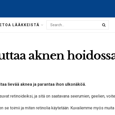
IETOA LÄÄKKEISTÄ
auttaa aknen hoidoss
oitaa lievää aknea ja parantaa ihon ulkonäköä.
utsuvat retinoideiksi, ja sitä on saatavana seerumien, geelien, vo
ten se toimii ja miten retinolia käytetään. Kuvailemme myös muita 