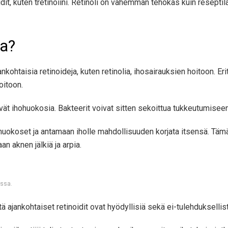
idit, kuten tretinoiini. Retinoli on vähemmän tehokas kuin resep
ea?
taisia ​​retinoideja, kuten retinolia, ihosairauksien hoitoon. Erity
oitoon.
tävät ihohuokosia. Bakteerit voivat sitten sekoittua tukkeutumisee
n huokoset ja antamaan iholle mahdollisuuden korjata itsensä. Täm
n aknen jälkiä ja arpia.
ossa.
ajankohtaiset retinoidit ovat hyödyllisiä sekä ei-tulehduksellis