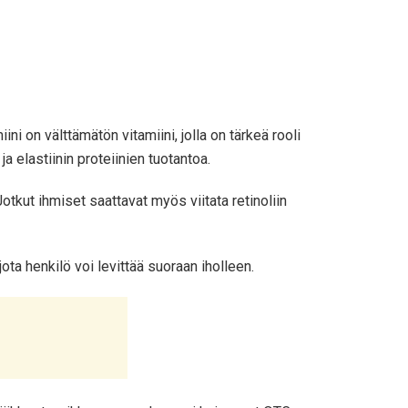
ni on välttämätön vitamiini, jolla on tärkeä rooli
a elastiinin proteiinien tuotantoa.
otkut ihmiset saattavat myös viitata retinoliin
jota henkilö voi levittää suoraan iholleen.