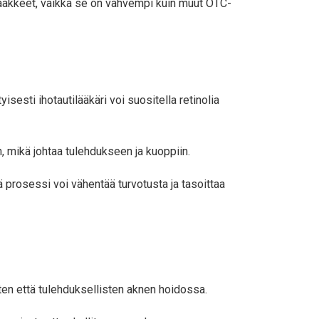
tilääkkeet, vaikka se on vahvempi kuin muut OTC-
isesti ihotautilääkäri voi suositella retinolia
n, mikä johtaa tulehdukseen ja kuoppiin.
ä prosessi voi vähentää turvotusta ja tasoittaa
ten että tulehduksellisten aknen hoidossa.