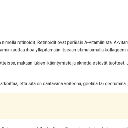
mellä retinoidit. Retinoidit ovat peräisin A-vitamiinista. A-vitamii
miini auttaa ihoa ylläpitämään itseään stimuloimalla kollageenin j
teissa, mukaan lukien ikääntymistä ja aknetta estävät tuotteet. J
tarkoittaa, että sitä on saatavana voiteena, geelinä tai seerumina, 