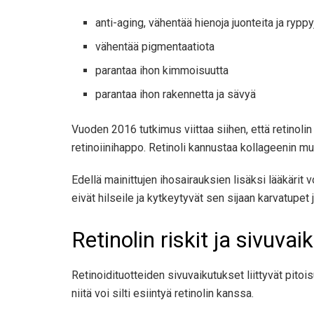
anti-aging, vähentää hienoja juonteita ja ryppy
vähentää pigmentaatiota
parantaa ihon kimmoisuutta
parantaa ihon rakennetta ja sävyä
Vuoden 2016 tutkimus viittaa siihen, että retinolin 
retinoiinihappo. Retinoli kannustaa kollageenin 
Edellä mainittujen ihosairauksien lisäksi lääkärit 
eivät hilseile ja kytkeytyvät sen sijaan karvatupet 
Retinolin riskit ja sivuva
Retinoidituotteiden sivuvaikutukset liittyvät pito
niitä voi silti esiintyä retinolin kanssa.