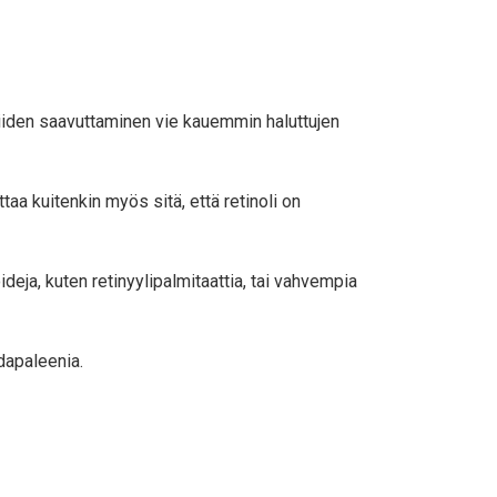
 niiden saavuttaminen vie kauemmin haluttujen
taa kuitenkin myös sitä, että retinoli on
deja, kuten retinyylipalmitaattia, tai vahvempia
dapaleenia.