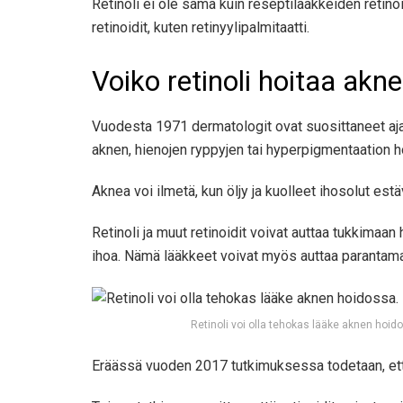
Retinoli ei ole sama kuin reseptilääkkeiden retino
retinoidit, kuten retinyylipalmitaatti.
Voiko retinoli hoitaa akn
Vuodesta 1971 dermatologit ovat suosittaneet ajankoh
aknen, hienojen ryppyjen tai hyperpigmentaation h
Aknea voi ilmetä, kun öljy ja kuolleet ihosolut es
Retinoli ja muut retinoidit voivat auttaa tukkimaa
ihoa. Nämä lääkkeet voivat myös auttaa parantamaa
Retinoli voi olla tehokas lääke aknen hoid
Eräässä vuoden 2017 tutkimuksessa todetaan, että 