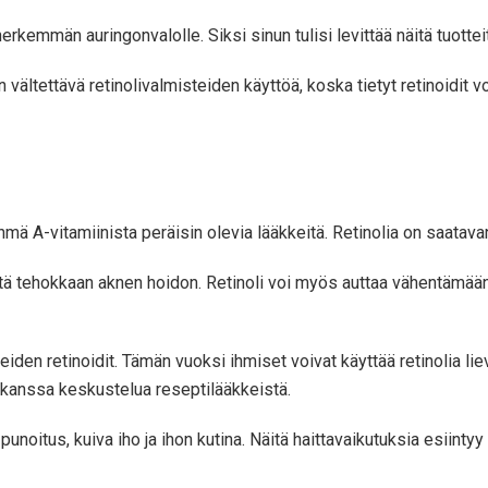
erkemmän auringonvalolle. Siksi sinun tulisi levittää näitä tuotteit
n vältettävä retinolivalmisteiden käyttöä, koska tietyt retinoidit
ryhmä A-vitamiinista peräisin olevia lääkkeitä. Retinolia on saatav
itä tehokkaan aknen hoidon. Retinoli voi myös auttaa vähentämää
en retinoidit. Tämän vuoksi ihmiset voivat käyttää retinolia lievä
 kanssa keskustelua reseptilääkkeistä.
n punoitus, kuiva iho ja ihon kutina. Näitä haittavaikutuksia esii