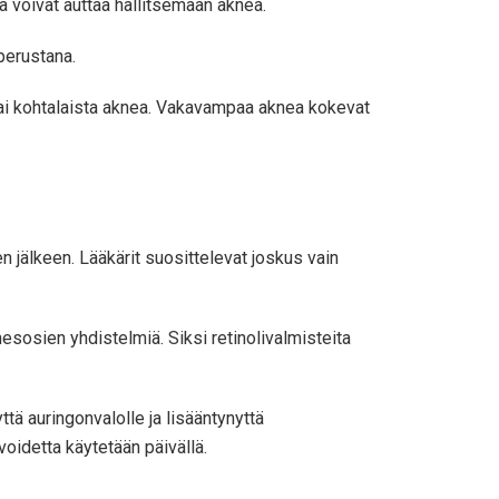
ka voivat auttaa hallitsemaan aknea.
 perustana.
tai kohtalaista aknea. Vakavampaa aknea kokevat
en jälkeen. Lääkärit suosittelevat joskus vain
​​ainesosien yhdistelmiä. Siksi retinolivalmisteita
ttä auringonvalolle ja lisääntynyttä
ovoidetta käytetään päivällä.