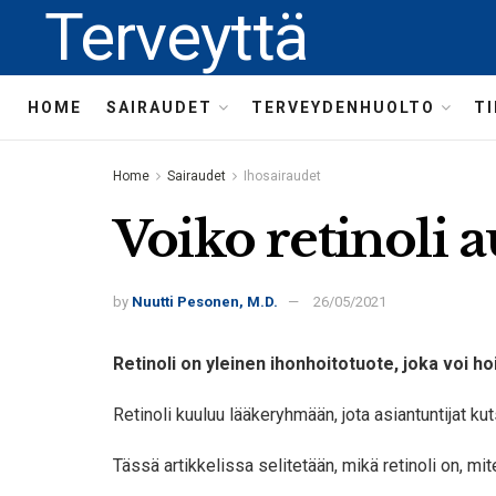
Terveyttä
HOME
SAIRAUDET
TERVEYDENHUOLTO
T
Home
Sairaudet
Ihosairaudet
Voiko retinoli 
by
Nuutti Pesonen, M.D.
26/05/2021
Retinoli on yleinen ihonhoitotuote, joka voi h
Retinoli kuuluu lääkeryhmään, jota asiantuntijat k
Tässä artikkelissa selitetään, mikä retinoli on, mi