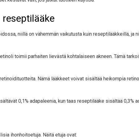
 reseptilääke
idossa, niillä on vähemmän vaikutusta kuin reseptilääkkeillä, ja
retinoli toimii parhaiten lievästä kohtalaiseen akneen. Tämä tarkoit
etinoidituotteita. Nämä lääkkeet voivat sisältää heikompia retinoi
sisältävät 0,1% adapaleenia, kun taas reseptilääke sisältää 0,3% a
isia ihonhoitoetuja. Näitä etuja ovat: