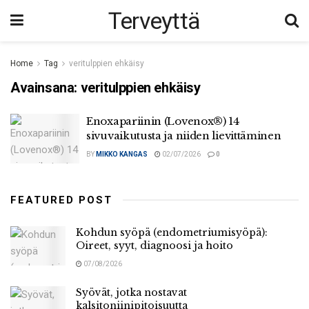
Terveyttä
Home
Tag
veritulppien ehkäisy
Avainsana:
veritulppien ehkäisy
Enoxapariinin (Lovenox®) 14
sivuvaikutusta ja niiden lievittäminen
BY
MIKKO KANGAS
02/07/2026
0
FEATURED POST
Kohdun syöpä (endometriumisyöpä):
Oireet, syyt, diagnoosi ja hoito
07/08/2026
Syövät, jotka nostavat
kalsitoniinipitoisuutta