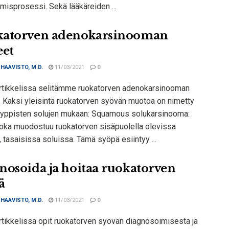
misprosessi. Sekä lääkäreiden ...
atorven adenokarsinooman
eet
 HAAVISTO, M.D.
11/03/2021
0
rtikkelissa selitämme ruokatorven adenokarsinooman
a. Kaksi yleisintä ruokatorven syövän muotoa on nimetty
yppisten solujen mukaan: Squamous solukarsinooma:
joka muodostuu ruokatorven sisäpuolella olevissa
 tasaisissa soluissa. Tämä syöpä esiintyy ...
nosoida ja hoitaa ruokatorven
ä
 HAAVISTO, M.D.
11/03/2021
0
rtikkelissa opit ruokatorven syövän diagnosoimisesta ja