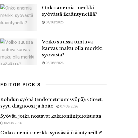
Onko anemia merkki
syövästä ikääntyneillä?
04/08/2026
Voiko suussa tuntuva
karvas maku olla merkki
syövästä?
03/08/2026
EDITOR PICK'S
Kohdun syöpä (endometriumisyöpä): Oireet,
syyt, diagnoosi ja hoito
07/08/2026
Syövät, jotka nostavat kalsitoniinipitoisuutta
06/08/2026
Onko anemia merkki syövästä ikääntyneillä?