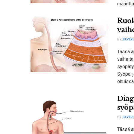
määrittä
Ruok
vaih
BY
SEVERI
Tässä a
vaiheit
syöpäty
Syöpä, 
ohuissa,
Diag
syöp
BY
SEVERI
Tässä a