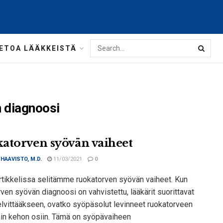
IETOA LÄÄKKEISTÄ
 diagnoosi
atorven syövän vaiheet
 HAAVISTO, M.D.
11/03/2021
0
rtikkelissa selitämme ruokatorven syövän vaiheet. Kun
ven syövän diagnoosi on vahvistettu, lääkärit suorittavat
selvittääkseen, ovatko syöpäsolut levinneet ruokatorveen
hin kehon osiin. Tämä on syöpävaiheen