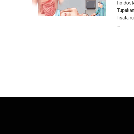
hoidost
Tupakan 
lisätä r
...