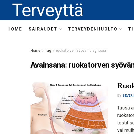
Terveyttä
HOME
SAIRAUDET
TERVEYDENHUOLTO
T
Home
Tag
ruokatorven syövän diagnoosi
Avainsana:
ruokatorven syövän
Ruok
BY
SEVERI
Tässä a
ruokator
testit 
vai mui