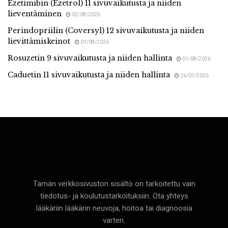
Ezetimibin (Ezetrol) 11 sivuvaikutusta ja niiden
lieventäminen
02/08/2026
Perindopriilin (Coversyl) 12 sivuvaikutusta ja niiden
lievittämiskeinot
01/08/2026
Rosuzetin 9 sivuvaikutusta ja niiden hallinta
01/08/2026
Caduetin 11 sivuvaikutusta ja niiden hallinta
26/07/2026
Terveyttä
Tämän verkkosivuston sisältö on tarkoitettu vain
tiedotus- ja koulutustarkoituksiin. Ota yhteys
lääkäriin lääkärin neuvoja, hoitoa tai diagnoosia
varten.