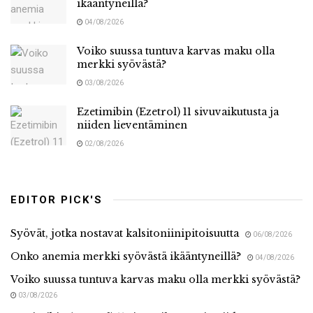
ikääntyneillä?
04/08/2026
Voiko suussa tuntuva karvas maku olla
merkki syövästä?
03/08/2026
Ezetimibin (Ezetrol) 11 sivuvaikutusta ja
niiden lieventäminen
02/08/2026
EDITOR PICK'S
Syövät, jotka nostavat kalsitoniinipitoisuutta
06/08/2026
Onko anemia merkki syövästä ikääntyneillä?
04/08/2026
Voiko suussa tuntuva karvas maku olla merkki syövästä?
03/08/2026