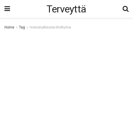
Terveyttä
Home
Tag
mononukleoosi-ihottuma