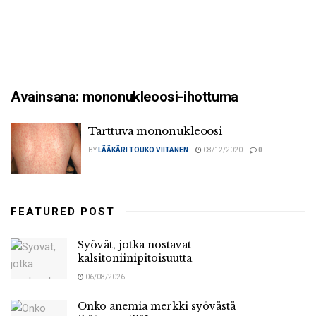
Avainsana:
mononukleoosi-ihottuma
Tarttuva mononukleoosi
BY
LÄÄKÄRI TOUKO VIITANEN
08/12/2020
0
FEATURED POST
Syövät, jotka nostavat
kalsitoniinipitoisuutta
06/08/2026
Onko anemia merkki syövästä