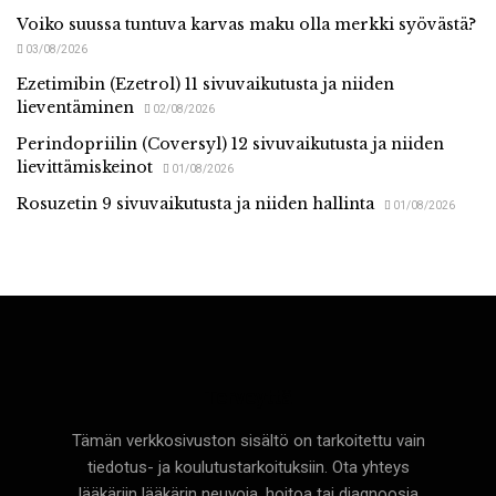
Voiko suussa tuntuva karvas maku olla merkki syövästä?
03/08/2026
Ezetimibin (Ezetrol) 11 sivuvaikutusta ja niiden
lieventäminen
02/08/2026
Perindopriilin (Coversyl) 12 sivuvaikutusta ja niiden
lievittämiskeinot
01/08/2026
Rosuzetin 9 sivuvaikutusta ja niiden hallinta
01/08/2026
Terveyttä
Tämän verkkosivuston sisältö on tarkoitettu vain
tiedotus- ja koulutustarkoituksiin. Ota yhteys
lääkäriin lääkärin neuvoja, hoitoa tai diagnoosia