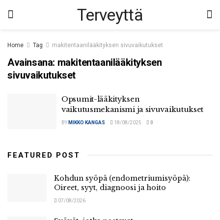
Terveyttä
Home
Tag
makitentaanilääkityksen sivuvaikutukset
Avainsana:
makitentaanilääkityksen
sivuvaikutukset
Opsumit-lääkityksen
vaikutusmekanismi ja sivuvaikutukset
BY
MIKKO KANGAS
18/08/2025
0
FEATURED POST
Kohdun syöpä (endometriumisyöpä):
Oireet, syyt, diagnoosi ja hoito
07/08/2026