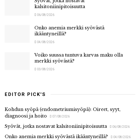
Syövät, jotka nostavat
kalsitoniinipitoisuutta
06/08/2026
Onko anemia merkki syövästä
ikääntyneillä?
04/08/2026
Voiko suussa tuntuva karvas maku olla
merkki syövästä?
03/08/2026
EDITOR PICK'S
Kohdun syöpä (endometriumisyöpä): Oireet, syyt,
diagnoosi ja hoito
07/08/2026
Syövät, jotka nostavat kalsitoniinipitoisuutta
06/08/2026
Onko anemia merkki syövästä ikääntyneillä?
04/08/2026