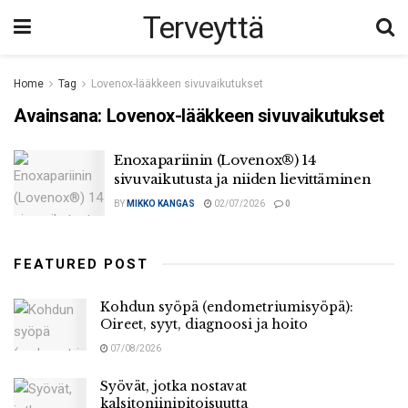
Terveyttä
Home
Tag
Lovenox-lääkkeen sivuvaikutukset
Avainsana:
Lovenox-lääkkeen sivuvaikutukset
Enoxapariinin (Lovenox®) 14
sivuvaikutusta ja niiden lievittäminen
BY
MIKKO KANGAS
02/07/2026
0
FEATURED POST
Kohdun syöpä (endometriumisyöpä):
Oireet, syyt, diagnoosi ja hoito
07/08/2026
Syövät, jotka nostavat
kalsitoniinipitoisuutta