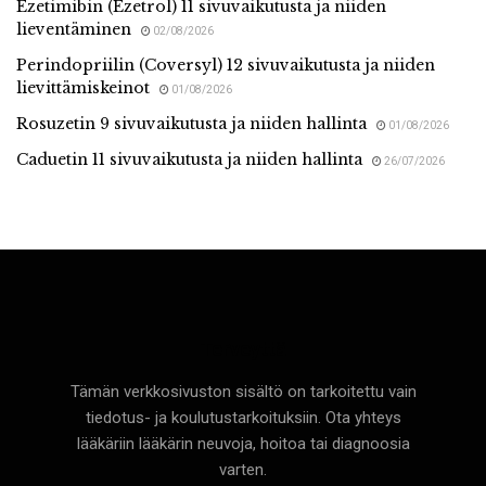
Ezetimibin (Ezetrol) 11 sivuvaikutusta ja niiden
lieventäminen
02/08/2026
Perindopriilin (Coversyl) 12 sivuvaikutusta ja niiden
lievittämiskeinot
01/08/2026
Rosuzetin 9 sivuvaikutusta ja niiden hallinta
01/08/2026
Caduetin 11 sivuvaikutusta ja niiden hallinta
26/07/2026
Terveyttä
Tämän verkkosivuston sisältö on tarkoitettu vain
tiedotus- ja koulutustarkoituksiin. Ota yhteys
lääkäriin lääkärin neuvoja, hoitoa tai diagnoosia
varten.