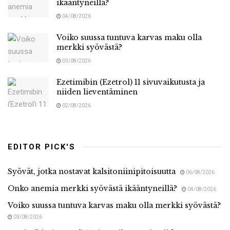
ikääntyneillä?
04/08/2026
Voiko suussa tuntuva karvas maku olla
merkki syövästä?
03/08/2026
Ezetimibin (Ezetrol) 11 sivuvaikutusta ja
niiden lieventäminen
02/08/2026
EDITOR PICK'S
Syövät, jotka nostavat kalsitoniinipitoisuutta
06/08/2026
Onko anemia merkki syövästä ikääntyneillä?
04/08/2026
Voiko suussa tuntuva karvas maku olla merkki syövästä?
03/08/2026