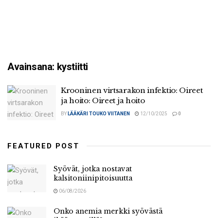
Avainsana:
kystiitti
Krooninen virtsarakon infektio: Oireet
ja hoito: Oireet ja hoito
BY
LÄÄKÄRI TOUKO VIITANEN
12/10/2025
0
FEATURED POST
Syövät, jotka nostavat
kalsitoniinipitoisuutta
06/08/2026
Onko anemia merkki syövästä