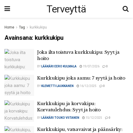
Terveyttä
Home
Tag
kurkkukipu
Avainsana:
kurkkukipu
Joka ilta toistuva kurkkukipu: Syyt ja
hoito
BY
LÄÄKÄRI EERO KULMALA
19/07/2026
0
Kurkkukipu joka aamu: 7 syytä ja hoito
BY
KLEMETTI LAUKKANEN
16/12/2025
0
Kurkkukipu ja korvakipu:
Korvatulehdus: Syyt ja hoito
BY
LÄÄKÄRI TOUKO VIITANEN
15/12/2025
0
Kurkkukipu, vatsavaivat ja päänsärky: