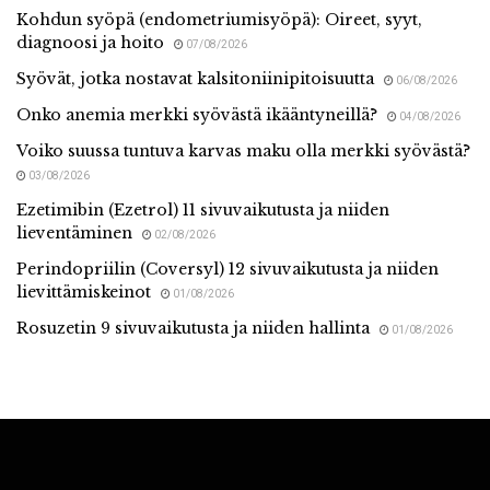
Kohdun syöpä (endometriumisyöpä): Oireet, syyt,
diagnoosi ja hoito
07/08/2026
Syövät, jotka nostavat kalsitoniinipitoisuutta
06/08/2026
Onko anemia merkki syövästä ikääntyneillä?
04/08/2026
Voiko suussa tuntuva karvas maku olla merkki syövästä?
03/08/2026
Ezetimibin (Ezetrol) 11 sivuvaikutusta ja niiden
lieventäminen
02/08/2026
Perindopriilin (Coversyl) 12 sivuvaikutusta ja niiden
lievittämiskeinot
01/08/2026
Rosuzetin 9 sivuvaikutusta ja niiden hallinta
01/08/2026