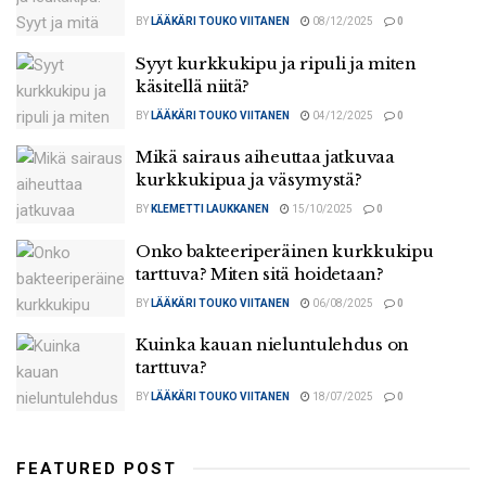
BY
LÄÄKÄRI TOUKO VIITANEN
08/12/2025
0
Syyt kurkkukipu ja ripuli ja miten
käsitellä niitä?
BY
LÄÄKÄRI TOUKO VIITANEN
04/12/2025
0
Mikä sairaus aiheuttaa jatkuvaa
kurkkukipua ja väsymystä?
BY
KLEMETTI LAUKKANEN
15/10/2025
0
Onko bakteeriperäinen kurkkukipu
tarttuva? Miten sitä hoidetaan?
BY
LÄÄKÄRI TOUKO VIITANEN
06/08/2025
0
Kuinka kauan nieluntulehdus on
tarttuva?
BY
LÄÄKÄRI TOUKO VIITANEN
18/07/2025
0
FEATURED POST