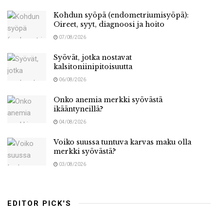
Kohdun syöpä (endometriumisyöpä):
Oireet, syyt, diagnoosi ja hoito
07/08/2026
Syövät, jotka nostavat
kalsitoniinipitoisuutta
06/08/2026
Onko anemia merkki syövästä
ikääntyneillä?
04/08/2026
Voiko suussa tuntuva karvas maku olla
merkki syövästä?
03/08/2026
EDITOR PICK'S