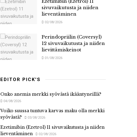
Ezetimibin (Ezetrol) 11
sivuvaikutusta ja niiden
lieventäminen
02/08/2026
Perindopriilin (Coversyl)
12 sivuvaikutusta ja niiden
lievittämiskeinot
01/08/2026
EDITOR PICK'S
Onko anemia merkki syövästä ikääntyneillä?
04/08/2026
Voiko suussa tuntuva karvas maku olla merkki
syövästä?
03/08/2026
Ezetimibin (Ezetrol) 11 sivuvaikutusta ja niiden
lieventäminen
02/08/2026