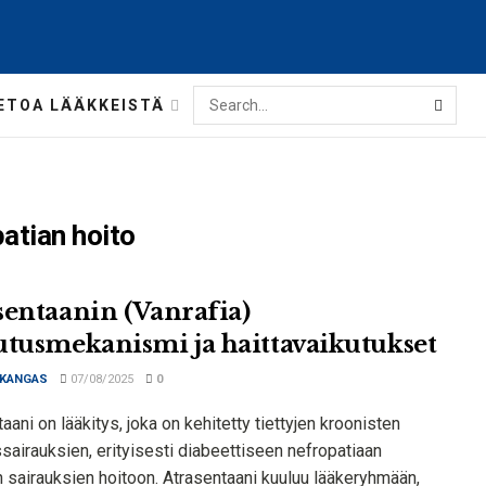
ETOA LÄÄKKEISTÄ
atian hoito
sentaanin (Vanrafia)
utusmekanismi ja haittavaikutukset
 KANGAS
07/08/2025
0
aani on lääkitys, joka on kehitetty tiettyjen kroonisten
sairauksien, erityisesti diabeettiseen nefropatiaan
en sairauksien hoitoon. Atrasentaani kuuluu lääkeryhmään,