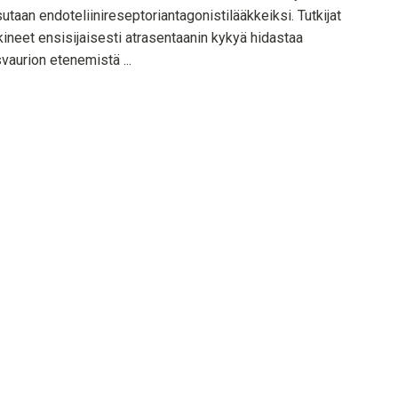
sutaan endoteliinireseptoriantagonistilääkkeiksi. Tutkijat
kineet ensisijaisesti atrasentaanin kykyä hidastaa
vaurion etenemistä ...