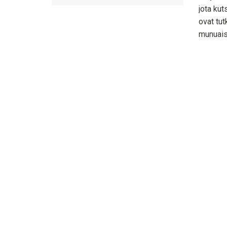
jota kut
ovat tut
munuais