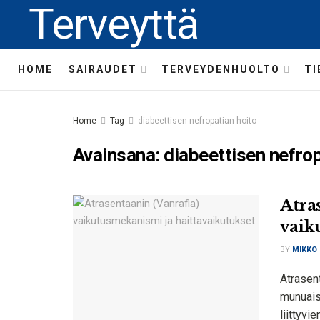
Terveyttä
HOME
SAIRAUDET
TERVEYDENHUOLTO
TI
Home
Tag
diabeettisen nefropatian hoito
Avainsana:
diabeettisen nefrop
Atra
vaik
BY
MIKKO
Atrasent
munuais
liittyvi