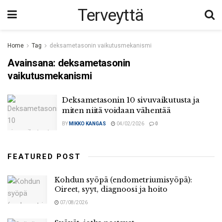
Terveyttä
Home
Tag
deksametasonin vaikutusmekanismi
Avainsana:
deksametasonin
vaikutusmekanismi
Deksametasonin 10 sivuvaikutusta ja
miten niitä voidaan vähentää
BY
MIKKO KANGAS
04/02/2026
0
FEATURED POST
Kohdun syöpä (endometriumisyöpä):
Oireet, syyt, diagnoosi ja hoito
07/08/2026