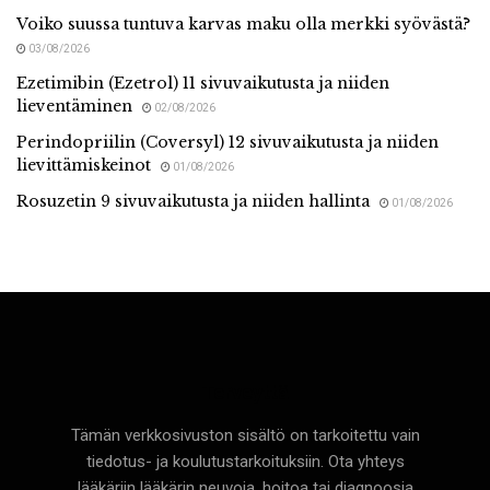
Voiko suussa tuntuva karvas maku olla merkki syövästä?
03/08/2026
Ezetimibin (Ezetrol) 11 sivuvaikutusta ja niiden
lieventäminen
02/08/2026
Perindopriilin (Coversyl) 12 sivuvaikutusta ja niiden
lievittämiskeinot
01/08/2026
Rosuzetin 9 sivuvaikutusta ja niiden hallinta
01/08/2026
Terveyttä
Tämän verkkosivuston sisältö on tarkoitettu vain
tiedotus- ja koulutustarkoituksiin. Ota yhteys
lääkäriin lääkärin neuvoja, hoitoa tai diagnoosia