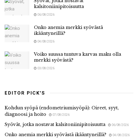
Syövät, jotka nostavat
kalsitoniinipitoisuutta
06/08/2026
Onko anemia merkki syövästä
ikääntyneillä?
04/08/2026
Voiko suussa tuntuva karvas maku olla
merkki syövästä?
03/08/2026
EDITOR PICK'S
Kohdun syöpä (endometriumisyöpä): Oireet, syyt,
diagnoosi ja hoito
07/08/2026
Syövät, jotka nostavat kalsitoniinipitoisuutta
06/08/2026
Onko anemia merkki syövästä ikääntyneillä?
04/08/2026