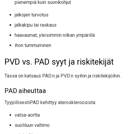
pienempiä kuin suonikohjut
jalkojen turvotus
jalkakipu tai raskaus
haavaumat,
yleisimmin
nilkan ympärillä
ihon tummuminen
PVD vs. PAD syyt ja riskitekijät
Tässä on katsaus PAD:n ja PVD:n syihin ja riskitekijöihin.
PAD aiheuttaa
Tyypillisesti
PAD kehittyy ateroskleroosista:
vatsa-aortta
suoliluun valtimo