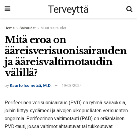
Terveyttä
Home
Sairaudet
Muut sairaudet
Mitä eroa on
ääreisverisuonisairauden
ja ääreisvaltimotaudin
välillä?
by
Kaarlo Isometsä, M.D.
19/03/2024
Perifeerinen verisuonisairaus (PVD) on ryhmä sairauksia,
joihin liittyy sydämesi ja aivojen ulkopuolisten verisuonten
ongelmia. Perifeerinen valtimotauti (PAD) on eräänlainen
PVD-tauti, jossa valtimot ahtautuvat tai tukkeutuvat.