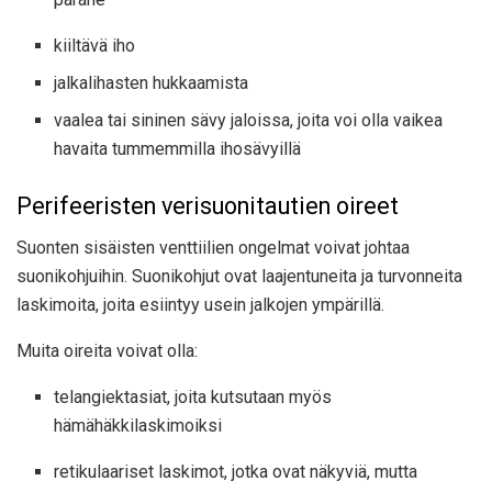
kiiltävä iho
jalkalihasten hukkaamista
vaalea tai sininen sävy jaloissa, joita voi olla vaikea
havaita tummemmilla ihosävyillä
Perifeeristen verisuonitautien oireet
Suonten sisäisten venttiilien ongelmat voivat johtaa
suonikohjuihin. Suonikohjut ovat laajentuneita ja turvonneita
laskimoita, joita esiintyy usein jalkojen ympärillä.
Muita oireita voivat olla:
telangiektasiat, joita kutsutaan myös
hämähäkkilaskimoiksi
retikulaariset laskimot, jotka ovat näkyviä, mutta