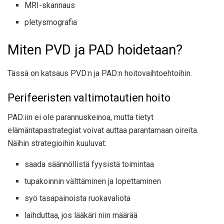
MRI-skannaus
pletysmografia
Miten PVD ja PAD hoidetaan?
Tässä on katsaus PVD:n ja PAD:n hoitovaihtoehtoihin.
Perifeeristen valtimotautien hoito
PAD:iin ei ole parannuskeinoa, mutta tietyt
elämäntapastrategiat voivat auttaa parantamaan oireita.
Näihin strategioihin kuuluvat:
saada säännöllistä fyysistä toimintaa
tupakoinnin välttäminen ja lopettaminen
syö tasapainoista ruokavaliota
laihduttaa, jos lääkäri niin määrää