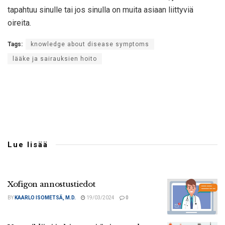
tapahtuu sinulle tai jos sinulla on muita asiaan liittyviä
oireita.
Tags:
knowledge about disease symptoms
lääke ja sairauksien hoito
Lue lisää
Xofigon annostustiedot
BY
KAARLO ISOMETSÄ, M.D.
19/03/2024
0