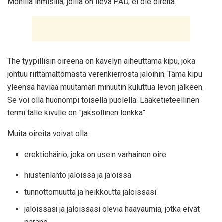
Monilla ihmisillä, joilla on lievä PAD, ei ole oireita.
The
tyypillisin
oireena on kävelyn aiheuttama kipu, joka
johtuu riittämättömästä verenkierrosta jaloihin. Tämä kipu
yleensä häviää muutaman minuutin kuluttua levon jälkeen.
Se voi olla huonompi toisella puolella. Lääketieteellinen
termi tälle kivulle on ”jaksollinen lonkka”.
Muita oireita voivat olla:
erektiohäiriö, joka on
usein
varhainen oire
hiustenlähtö jaloissa ja jaloissa
tunnottomuutta ja heikkoutta jaloissasi
jaloissasi ja jaloissasi olevia haavaumia, jotka eivät
parane