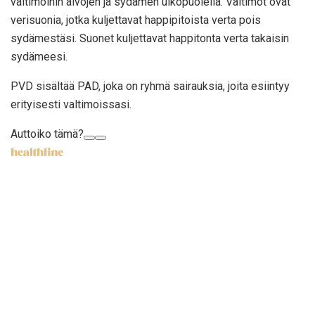
valtimoihin aivojen ja sydämen ulkopuolella. Valtimot ovat
verisuonia, jotka kuljettavat happipitoista verta pois
sydämestäsi. Suonet kuljettavat happitonta verta takaisin
sydämeesi.
PVD
sisältää
PAD, joka on ryhmä sairauksia, joita esiintyy
erityisesti valtimoissasi.
Auttoiko tämä?