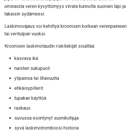
ominaista veren kyvyttömyys virrata kunnolla suonien läpi ja
takaisin sydämeesi.
Laskimovajaus voi kehittyä kroonisen korkean verenpaineen
tai veritulpan vuoksi.
Kroonisen laskimotaudin riskitekijät
sisältää
:
kasvava ikä
naisten sukupuoli
ylipainoa tai lihavuutta
ehkäisypillerit
tupakan käyttöä
raskaus
suvussa esiintynyt suonikohjuja
syvä laskimotromboosi historia