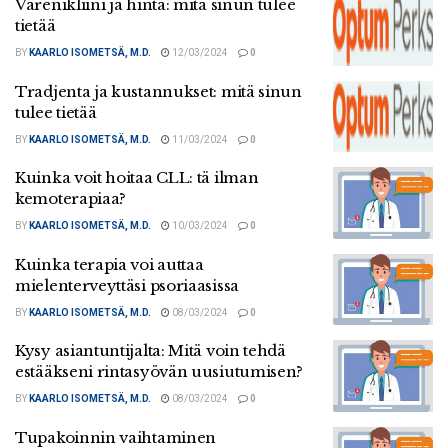
Varenikliini ja hinta: mitä sinun tulee
tietää
BY
KAARLO ISOMETSÄ, M.D.
12/03/2024
0
Tradjenta ja kustannukset: mitä sinun
tulee tietää
BY
KAARLO ISOMETSÄ, M.D.
11/03/2024
0
Kuinka voit hoitaa CLL: tä ilman
kemoterapiaa?
BY
KAARLO ISOMETSÄ, M.D.
10/03/2024
0
Kuinka terapia voi auttaa
mielenterveyttäsi psoriaasissa
BY
KAARLO ISOMETSÄ, M.D.
08/03/2024
0
Kysy asiantuntijalta: Mitä voin tehdä
estääkseni rintasyövän uusiutumisen?
BY
KAARLO ISOMETSÄ, M.D.
08/03/2024
0
Tupakoinnin vaihtaminen