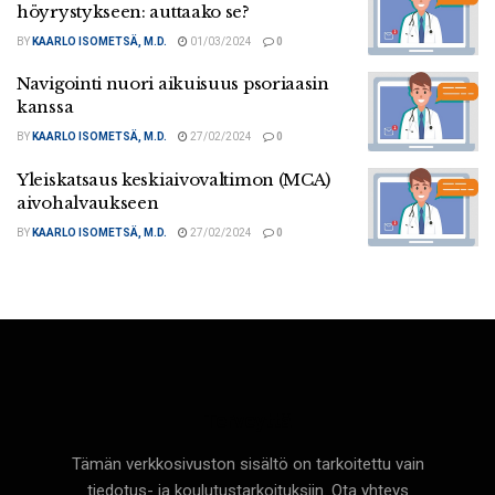
höyrystykseen: auttaako se?
BY
KAARLO ISOMETSÄ, M.D.
01/03/2024
0
Navigointi nuori aikuisuus psoriaasin
kanssa
BY
KAARLO ISOMETSÄ, M.D.
27/02/2024
0
Yleiskatsaus keskiaivovaltimon (MCA)
aivohalvaukseen
BY
KAARLO ISOMETSÄ, M.D.
27/02/2024
0
Terveyttä
Tämän verkkosivuston sisältö on tarkoitettu vain
tiedotus- ja koulutustarkoituksiin. Ota yhteys