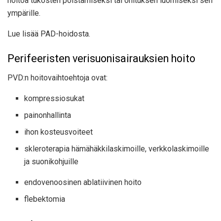
hoitoa tukosten poistamiseksi tai ohituksen luomiseksi sen
ympärille.
Lue lisää PAD-hoidosta.
Perifeeristen verisuonisairauksien hoito
PVD:n hoitovaihtoehtoja ovat:
kompressiosukat
painonhallinta
ihon kosteusvoiteet
skleroterapia hämähäkkilaskimoille, verkkolaskimoille
ja suonikohjuille
endovenoosinen ablatiivinen hoito
flebektomia