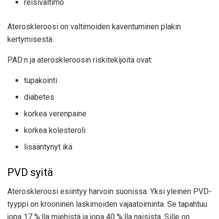
reisivaltimo
Ateroskleroosi on valtimoiden kaventuminen plakin
kertymisestä.
PAD:n ja ateroskleroosin riskitekijöitä ovat:
tupakointi
diabetes
korkea verenpaine
korkea kolesteroli
lisääntynyt ikä
PVD syitä
Ateroskleroosi
esiintyy harvoin suonissa. Yksi yleinen PVD-
tyyppi on krooninen laskimoiden vajaatoiminta. Se
tapahtuu
jopa 17 %:lla miehistä ja jopa 40 %:lla naisista. Sille on