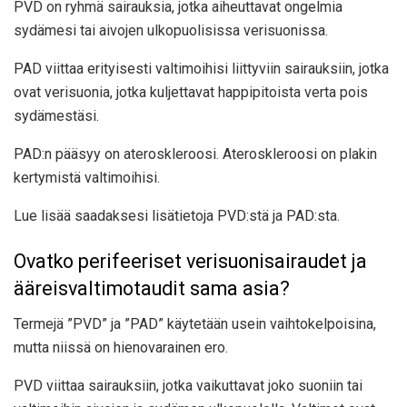
PVD on ryhmä sairauksia, jotka aiheuttavat ongelmia
sydämesi tai aivojen ulkopuolisissa verisuonissa.
PAD viittaa erityisesti valtimoihisi liittyviin sairauksiin, jotka
ovat verisuonia, jotka kuljettavat happipitoista verta pois
sydämestäsi.
PAD:n pääsyy on ateroskleroosi. Ateroskleroosi on plakin
kertymistä valtimoihisi.
Lue lisää saadaksesi lisätietoja PVD:stä ja PAD:sta.
Ovatko perifeeriset verisuonisairaudet ja
ääreisvaltimotaudit sama asia?
Termejä ”PVD” ja ”PAD” käytetään usein vaihtokelpoisina,
mutta niissä on hienovarainen ero.
PVD viittaa sairauksiin, jotka vaikuttavat joko suoniin tai