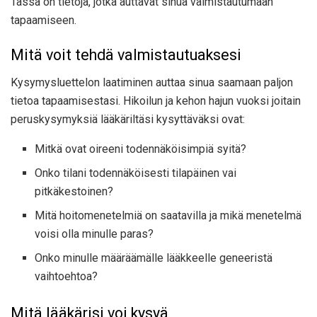
Tässä on tietoja, jotka auttavat sinua valmistautumaan
tapaamiseen.
Mitä voit tehdä valmistautuaksesi
Kysymysluettelon laatiminen auttaa sinua saamaan paljon
tietoa tapaamisestasi. Hikoilun ja kehon hajun vuoksi joitain
peruskysymyksiä lääkäriltäsi kysyttäväksi ovat:
Mitkä ovat oireeni todennäköisimpiä syitä?
Onko tilani todennäköisesti tilapäinen vai
pitkäkestoinen?
Mitä hoitomenetelmiä on saatavilla ja mikä menetelmä
voisi olla minulle paras?
Onko minulle määräämälle lääkkeelle geneeristä
vaihtoehtoa?
Mitä lääkärisi voi kysyä