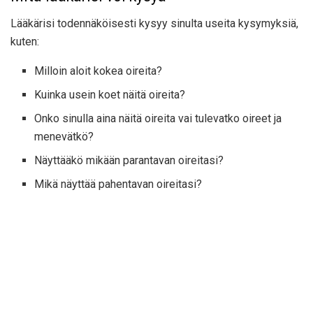
Lääkärisi todennäköisesti kysyy sinulta useita kysymyksiä,
kuten:
Milloin aloit kokea oireita?
Kuinka usein koet näitä oireita?
Onko sinulla aina näitä oireita vai tulevatko oireet ja
menevätkö?
Näyttääkö mikään parantavan oireitasi?
Mikä näyttää pahentavan oireitasi?