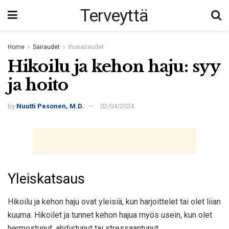
Terveyttä
Home
Sairaudet
Ihosairaudet
Hikoilu ja kehon haju: syy
ja hoito
by
Nuutti Pesonen, M.D.
02/04/2024
Yleiskatsaus
Hikoilu ja kehon haju ovat yleisiä, kun harjoittelet tai olet liian
kuuma. Hikoilet ja tunnet kehon hajua myös usein, kun olet
hermostunut, ahdistunut tai stressaantunut.