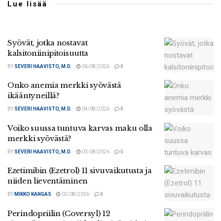
Lue lisää
Syövät, jotka nostavat
kalsitoniinipitoisuutta
BY
SEVERI HAAVISTO, M.D.
06/08/2026
0
Onko anemia merkki syövästä
ikääntyneillä?
BY
SEVERI HAAVISTO, M.D.
04/08/2026
0
Voiko suussa tuntuva karvas maku olla
merkki syövästä?
BY
SEVERI HAAVISTO, M.D.
03/08/2026
0
Ezetimibin (Ezetrol) 11 sivuvaikutusta ja
niiden lieventäminen
BY
MIKKO KANGAS
02/08/2026
0
Perindopriilin (Coversyl) 12