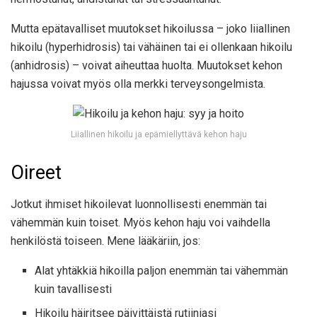
Mutta epätavalliset muutokset hikoilussa – joko liiallinen
hikoilu (hyperhidrosis) tai vähäinen tai ei ollenkaan hikoilu
(anhidrosis) – voivat aiheuttaa huolta. Muutokset kehon
hajussa voivat myös olla merkki terveysongelmista.
Liiallinen hikoilu ja epämiellyttävä kehon haju
Oireet
Jotkut ihmiset hikoilevat luonnollisesti enemmän tai
vähemmän kuin toiset. Myös kehon haju voi vaihdella
henkilöstä toiseen. Mene lääkäriin, jos:
Alat yhtäkkiä hikoilla paljon enemmän tai vähemmän
kuin tavallisesti
Hikoilu häiritsee päivittäistä rutiiniasi