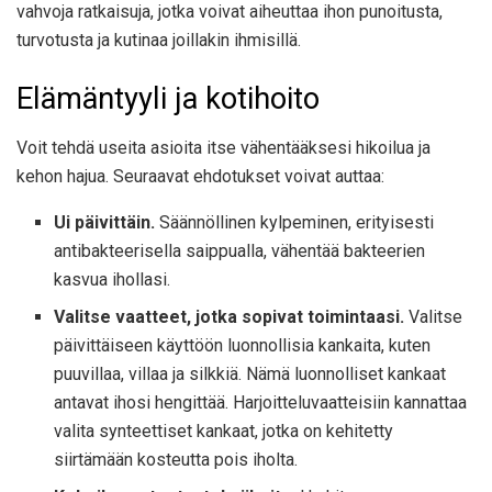
vahvoja ratkaisuja, jotka voivat aiheuttaa ihon punoitusta,
turvotusta ja kutinaa joillakin ihmisillä.
Elämäntyyli ja kotihoito
Voit tehdä useita asioita itse vähentääksesi hikoilua ja
kehon hajua. Seuraavat ehdotukset voivat auttaa:
Ui päivittäin.
Säännöllinen kylpeminen, erityisesti
antibakteerisella saippualla, vähentää bakteerien
kasvua ihollasi.
Valitse vaatteet, jotka sopivat toimintaasi.
Valitse
päivittäiseen käyttöön luonnollisia kankaita, kuten
puuvillaa, villaa ja silkkiä. Nämä luonnolliset kankaat
antavat ihosi hengittää. Harjoitteluvaatteisiin kannattaa
valita synteettiset kankaat, jotka on kehitetty
siirtämään kosteutta pois iholta.