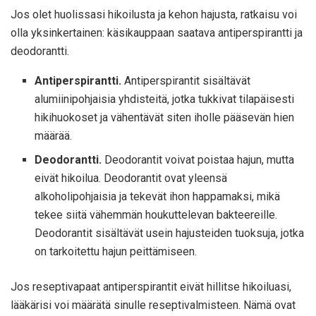
Jos olet huolissasi hikoilusta ja kehon hajusta, ratkaisu voi
olla yksinkertainen: käsikauppaan saatava antiperspirantti ja
deodorantti.
Antiperspirantti.
Antiperspirantit sisältävät
alumiinipohjaisia ​​yhdisteitä, jotka tukkivat tilapäisesti
hikihuokoset ja vähentävät siten iholle pääsevän hien
määrää.
Deodorantti.
Deodorantit voivat poistaa hajun, mutta
eivät hikoilua. Deodorantit ovat yleensä
alkoholipohjaisia ​​ja tekevät ihon happamaksi, mikä
tekee siitä vähemmän houkuttelevan bakteereille.
Deodorantit sisältävät usein hajusteiden tuoksuja, jotka
on tarkoitettu hajun peittämiseen.
Jos reseptivapaat antiperspirantit eivät hillitse hikoiluasi,
lääkärisi voi määrätä sinulle reseptivalmisteen. Nämä ovat