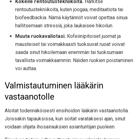
Kokeile rentoutustekniikoita.
Harkitse
rentoutustekniikoita, kuten joogaa, meditaatiota tai
biofeedbackia. Nämä käytännöt voivat opettaa sinua
hallitsemaan stressiä, joka laukaisee hikoilun.
Muuta ruokavaliotasi.
Kofeiinipitoiset juomat ja
mausteiset tai voimakkaasti tuoksuvat ruoat voivat
saada sinut hikoilemaan enemmän tai tuoksumaan
tavallista voimakkaammin. Näiden ruokien poistaminen
voi auttaa.
Valmistautuminen lääkärin
vastaanotolle
Aloitat todennäköisesti ensihoidon lääkärin vastaanotolla.
Joissakin tapauksissa, kun soitat varataksesi ajan, sinut
voidaan ohjata ihosairauksien asiantuntijan puoleen.