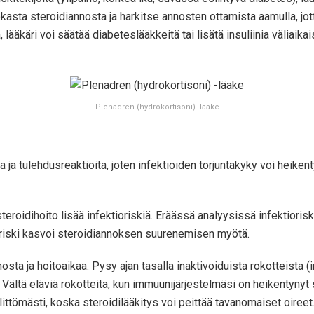
okasta steroidiannosta ja harkitse annosten ottamista aamulla, jo
ääkäri voi säätää diabeteslääkkeitä tai lisätä insuliinia väliaikai
Plenadren (hydrokortisoni) -lääke
ja tulehdusreaktioita, joten infektioiden torjuntakyky voi heiken
roidihoito lisää infektioriskiä. Eräässä analyysissä infektioriski o
a riski kasvoi steroidiannoksen suurenemisen myötä.
sta ja hoitoaikaa. Pysy ajan tasalla inaktivoiduista rokotteista
a. Vältä eläviä rokotteita, kun immuunijärjestelmäsi on heikentyn
älittömästi, koska steroidilääkitys voi peittää tavanomaiset oiree