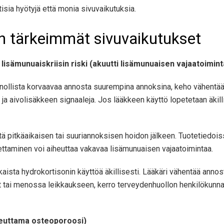
isia hyötyjä että monia sivuvaikutuksia.
n tärkeimmät sivuvaikutukset
isämunuaiskriisin riski (akuutti lisämunuaisen vajaatoimint
onnollista korvaavaa annosta suurempina annoksina, keho vähentä
a aivolisäkkeen signaaleja. Jos lääkkeen käyttö lopetetaan äkill
pitkäaikaisen tai suuriannoksisen hoidon jälkeen. Tuotetiedoissa
ettaminen voi aiheuttaa vakavaa lisämunuaisen vajaatoimintaa.
ikaista hydrokortisonin käyttöä äkillisesti. Lääkäri vähentää ann
t tai menossa leikkaukseen, kerro terveydenhuollon henkilökunna
heuttama osteoporoosi)