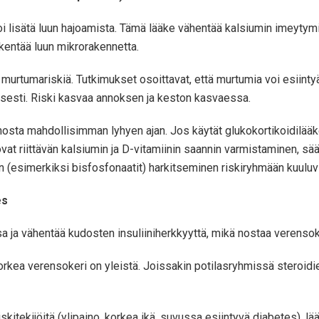
 lisätä luun hajoamista. Tämä lääke vähentää kalsiumin imeytymis
ntää luun mikrorakennetta.
urtumariskiä. Tutkimukset osoittavat, että murtumia voi esiintyä n
aisesti. Riski kasvaa annoksen ja keston kasvaessa.
osta mahdollisimman lyhyen ajan. Jos käytät glukokortikoidilääket
vat riittävän kalsiumin ja D-vitamiinin saannin varmistaminen, sä
 (esimerkiksi bisfosfonaatit) harkitseminen riskiryhmään kuuluvill
es
 ja vähentää kudosten insuliiniherkkyyttä, mikä nostaa verensok
ä korkea verensokeri on yleistä. Joissakin potilasryhmissä steroi
iskitekijöitä (ylipaino, korkea ikä, suvussa esiintyvä diabetes), 