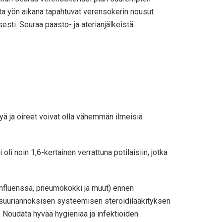
tta yön aikana tapahtuvat verensokerin nousut
sesti. Seuraa paasto- ja aterianjälkeistä
tyä ja oireet voivat olla vähemmän ilmeisiä
li noin 1,6-kertainen verrattuna potilaisiin, jotka
 (influenssa, pneumokokki ja muut) ennen
yt suuriannoksisen systeemisen steroidilääkityksen
t. Noudata hyvää hygieniaa ja infektioiden