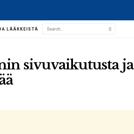
OA LÄÄKKEISTÄ
nin sivuvaikutusta ja
ää