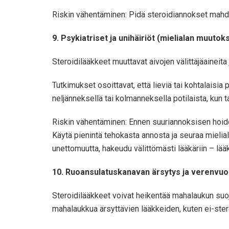
Riskin vähentäminen: Pidä steroidiannokset mahdoll
9. Psykiatriset ja unihäiriöt (mielialan muuto
Steroidilääkkeet muuttavat aivojen välittäjäaineita j
Tutkimukset osoittavat, että lieviä tai kohtalaisia
neljänneksellä tai kolmanneksella potilaista, kun t
Riskin vähentäminen: Ennen suuriannoksisen hoidon
Käytä pienintä tehokasta annosta ja seuraa mielial
unettomuutta, hakeudu välittömästi lääkäriin – lääk
10. Ruoansulatuskanavan ärsytys ja verenvuo
Steroidilääkkeet voivat heikentää mahalaukun suoj
mahalaukkua ärsyttävien lääkkeiden, kuten ei-ste