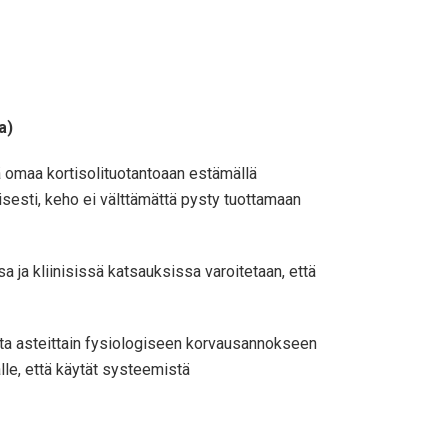
a)
ä omaa kortisolituotantoaan estämällä
isesti, keho ei välttämättä pysty tuottamaan
 ja kliinisissä katsauksissa varoitetaan, että
osta asteittain fysiologiseen korvausannokseen
lle, että käytät systeemistä