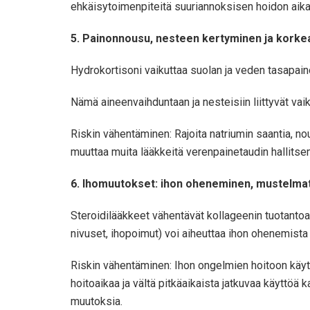
ehkäisytoimenpiteitä suuriannoksisen hoidon aika
5. Painonnousu, nesteen kertyminen ja korke
Hydrokortisoni vaikuttaa suolan ja veden tasapaino
Nämä aineenvaihduntaan ja nesteisiin liittyvät vaik
Riskin vähentäminen: Rajoita natriumin saantia, nou
muuttaa muita lääkkeitä verenpainetaudin hallitsem
6. Ihomuutokset: ihon oheneminen, mustelma
Steroidilääkkeet vähentävät kollageenin tuotantoa j
nivuset, ihopoimut) voi aiheuttaa ihon ohenemist
Riskin vähentäminen: Ihon ongelmien hoitoon käytä 
hoitoaikaa ja vältä pitkäaikaista jatkuvaa käyttöä 
muutoksia.