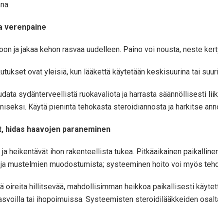
na.
a verenpaine
on ja jakaa kehon rasvaa uudelleen. Paino voi nousta, neste kert
utukset ovat yleisiä, kun lääkettä käytetään keskisuurina tai suuri
data sydänterveellistä ruokavaliota ja harrasta säännöllisesti liik
iseksi. Käytä pienintä tehokasta steroidiannosta ja harkitse annos
t, hidas haavojen paraneminen
a heikentävät ihon rakenteellista tukea. Pitkäaikainen paikallinen
a ja mustelmien muodostumista; systeeminen hoito voi myös tehd
oireita hillitsevää, mahdollisimman heikkoa paikallisesti käytettä
kasvoilla tai ihopoimuissa. Systeemisten steroidilääkkeiden osalta