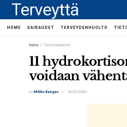
Terveyttä
HOME
SAIRAUDET
TERVEYDENHUOLTO
TIET
Home
Tietoa lääkkeistä
11 hydrokortiso
voidaan vähent
by
Mikko Kangas
06/02/2026