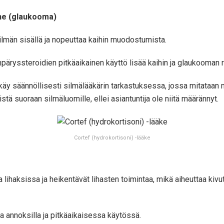
ine (glaukooma)
silmän sisällä ja nopeuttaa kaihin muodostumista.
äryssteroidien pitkäaikainen käyttö lisää kaihin ja glaukooman r
, käy säännöllisesti silmälääkärin tarkastuksessa, jossa mitataa
tä suoraan silmäluomille, ellei asiantuntija ole niitä määrännyt.
Cortef (hydrokortisoni) -lääke
a lihaksissa ja heikentävät lihasten toimintaa, mikä aiheuttaa kiv
 annoksilla ja pitkäaikaisessa käytössä.