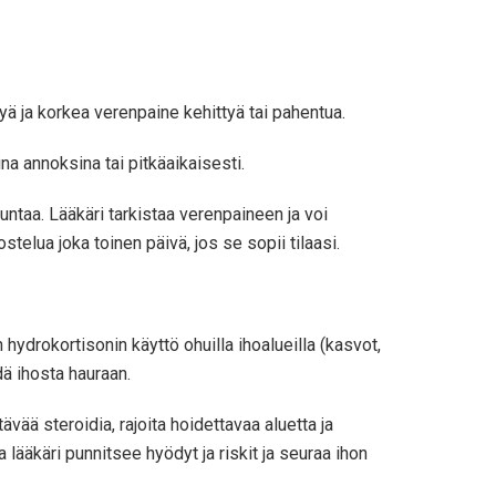
yä ja korkea verenpaine kehittyä tai pahentua.
na annoksina tai pitkäaikaisesti.
untaa. Lääkäri tarkistaa verenpaineen ja voi
telua joka toinen päivä, jos se sopii tilaasi.
 hydrokortisonin käyttö ohuilla ihoalueilla (kasvot,
ä ihosta hauraan.
vää steroidia, rajoita hoidettavaa aluetta ja
 lääkäri punnitsee hyödyt ja riskit ja seuraa ihon