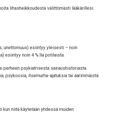
oita lihasheikkoudesta välittömästi lääkärillesi.
us, unettomuus) esiintyy yleisesti – noin
 esiintyy noin 4 %:lla potilaista.
i perheen psykiatrisesta sairaushistoriasta.
sia, psykoosia, itsemurha-ajatuksia tai äärimmäistä
sti kun niitä käytetään yhdessä muiden