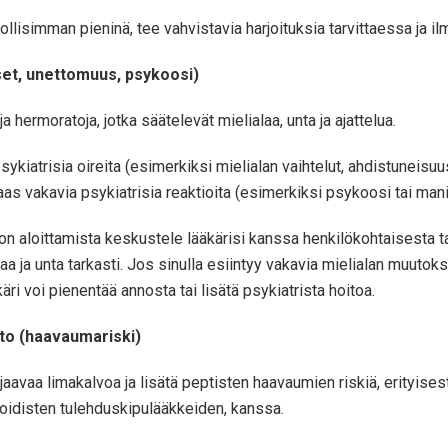
isimman pieninä, tee vahvistavia harjoituksia tarvittaessa ja ilm
kset, unettomuus, psykoosi)
a hermoratoja, jotka säätelevät mielialaa, unta ja ajattelua.
 psykiatrisia oireita (esimerkiksi mielialan vaihtelut, ahdistuneisu
aas vakavia psykiatrisia reaktioita (esimerkiksi psykoosi tai mania)
 aloittamista keskustele lääkärisi kanssa henkilökohtaisesta ta
aa ja unta tarkasti. Jos sinulla esiintyy vakavia mielialan muutok
äri voi pienentää annosta tai lisätä psykiatrista hoitoa.
to (haavaumariski)
aavaa limakalvoa ja lisätä peptisten haavaumien riskiä, erityise
roidisten tulehduskipulääkkeiden, kanssa.