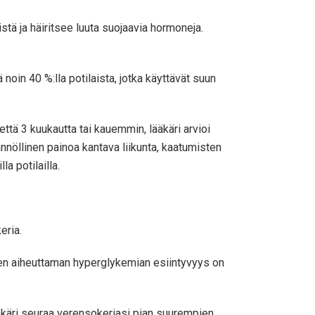
tä ja häiritsee luuta suojaavia hormoneja.
oin 40 %:lla potilaista, jotka käyttävät suun
tä 3 kuukautta tai kauemmin, lääkäri arvioi
ännöllinen painoa kantava liikunta, kaatumisten
a potilailla.
eria.
dien aiheuttaman hyperglykemian esiintyvyys on
lääkäri seuraa verensokeriasi pian suurempien