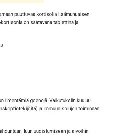
aamaan puuttuvaa kortisolia lisämunuaisen
kortisonia on saatavana tablettina ja
lun ilmentämiä geenejä. Vaikutuksiin kuuluu
kriptiotekijöitä) ja immuunisolujen toiminnan
ihduntaan, luun uudistumiseen ja aivoihin.