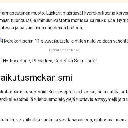
n farmaseuttinen muoto. Lääkärit määräävät hydrokortisonia korv
tämään tulehdusta ja immuunivastetta monissa sairauksissa. Hydro
teena ja salvana ihon ongelmien hoitoon.
Hydrokortisonilääke
 Hydrocortone, Plenadren, Cortef tai Solu-Cortef.
vaikutusmekanismi
ukokortikoidireseptoriin. Kun reseptori aktivoituu, se muuttaa so
iksi estämällä tulehdusmolekyylejä tuottavia entsyymejä ja trans
telmiin: se vaikuttaa suola- ja vesitasapainoon, glukoosiaineenva