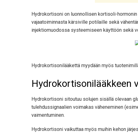
Hydrokortisoni on luonnollisen kortisoli-hormoni
vajaatoiminnasta kärsiville potilaille sekä vähen
injektiomuodossa systeemiseen käyttöön sekä voi
Hydrokortisonilääkettä myydään myös tuotenimillä
Hydrokortisonilääkkeen 
Hydrokortisoni sitoutuu solujen sisällä olevaan gl
tulehdussignaalien voimakas väheneminen (esimerk
vaimentuminen.
Hydrokortisoni vaikuttaa myös muihin kehon järjes