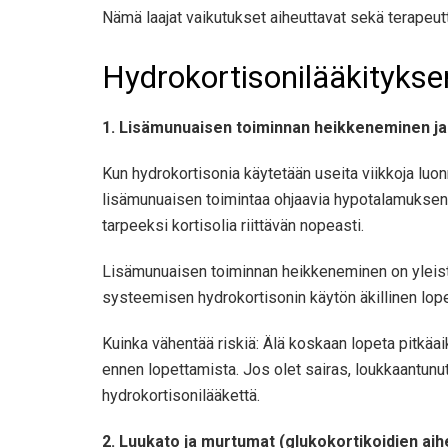
Nämä laajat vaikutukset aiheuttavat sekä terapeutt
Hydrokortisonilääkitykse
1. Lisämunuaisen toiminnan heikkeneminen ja l
Kun hydrokortisonia käytetään useita viikkoja lu
lisämunuaisen toimintaa ohjaavia hypotalamuksen j
tarpeeksi kortisolia riittävän nopeasti.
Lisämunuaisen toiminnan heikkeneminen on yleistä 
systeemisen hydrokortisonin käytön äkillinen lop
Kuinka vähentää riskiä: Älä koskaan lopeta pitkäa
ennen lopettamista. Jos olet sairas, loukkaantunu
hydrokortisonilääkettä.
2. Luukato ja murtumat (glukokortikoidien ai