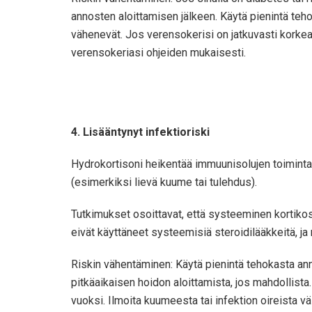
annosten aloittamisen jälkeen. Käytä pienintä teh
vähenevät. Jos verensokerisi on jatkuvasti korkea, l
verensokeriasi ohjeiden mukaisesti.
4. Lisääntynyt infektioriski
Hydrokortisoni heikentää immuunisolujen toimintaa 
(esimerkiksi lievä kuume tai tulehdus).
Tutkimukset osoittavat, että systeeminen kortikoste
eivät käyttäneet systeemisiä steroidilääkkeitä, j
Riskin vähentäminen: Käytä pienintä tehokasta anno
pitkäaikaisen hoidon aloittamista, jos mahdollist
vuoksi. Ilmoita kuumeesta tai infektion oireista v