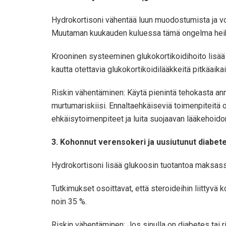
Hydrokortisoni vähentää luun muodostumista ja voi
Muutaman kuukauden kuluessa tämä ongelma heike
Krooninen systeeminen glukokortikoidihoito lisää m
kautta otettavia glukokortikoidilääkkeitä pitkäaik
Riskin vähentäminen: Käytä pienintä tehokasta ann
murtumariskiisi. Ennaltaehkäiseviä toimenpiteitä o
ehkäisytoimenpiteet ja luita suojaavan lääkehoidon
3. Kohonnut verensokeri ja uusiutunut diabet
Hydrokortisoni lisää glukoosin tuotantoa maksassa
Tutkimukset osoittavat, että steroideihin liittyv
noin 35 %.
Riskin vähentäminen: Jos sinulla on diabetes tai r