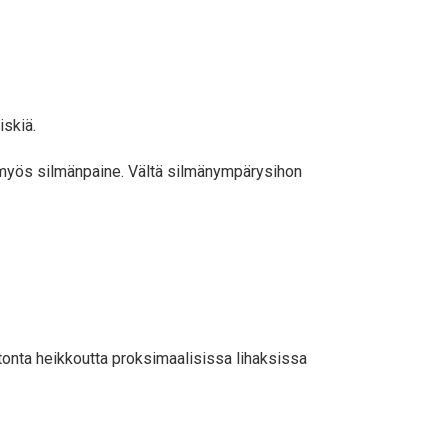
iskiä.
n myös silmänpaine. Vältä silmänympärysihon
utonta heikkoutta proksimaalisissa lihaksissa