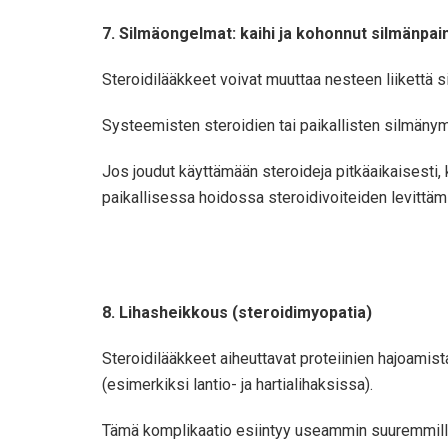
7. Silmäongelmat: kaihi ja kohonnut silmänpa
Steroidilääkkeet voivat muuttaa nesteen liikettä 
Systeemisten steroidien tai paikallisten silmänymp
Jos joudut käyttämään steroideja pitkäaikaisesti
paikallisessa hoidossa steroidivoiteiden levittämis
8. Lihasheikkous (steroidimyopatia)
Steroidilääkkeet aiheuttavat proteiinien hajoamist
(esimerkiksi lantio- ja hartialihaksissa).
Tämä komplikaatio esiintyy useammin suuremmilla