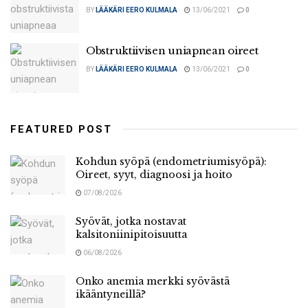
BY
LÄÄKÄRI EERO KULMALA
13/06/2021
0
Obstruktiivisen uniapnean oireet
BY
LÄÄKÄRI EERO KULMALA
13/06/2021
0
FEATURED POST
Kohdun syöpä (endometriumisyöpä):
Oireet, syyt, diagnoosi ja hoito
07/08/2026
Syövät, jotka nostavat
kalsitoniinipitoisuutta
06/08/2026
Onko anemia merkki syövästä
ikääntyneillä?