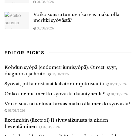
04/08/2026
Voiko suussa tuntuva karvas maku olla
merkki syövästä?
03/08/2026
EDITOR PICK'S
Kohdun syöpä (endometriumisyöpä): Oireet, syyt,
diagnoosi ja hoito
07/08/2026
Syövät, jotka nostavat kalsitoniinipitoisuutta
06/08/2026
Onko anemia merkki syövästä ikääntyneillä?
04/08/2026
Voiko suussa tuntuva karvas maku olla merkki syövästä?
03/08/2026
Ezetimibin (Ezetrol) 11 sivuvaikutusta ja niiden
lieventäminen
02/08/2026