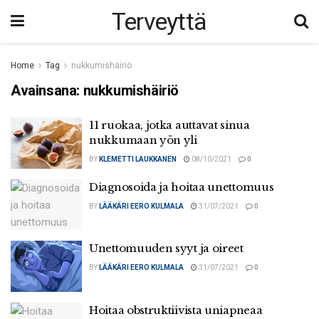
Terveyttä
Home
Tag
nukkumishäiriö
Avainsana:
nukkumishäiriö
11 ruokaa, jotka auttavat sinua
nukkumaan yön yli
BY
KLEMETTI LAUKKANEN
08/10/2021
0
Diagnosoida ja hoitaa unettomuus
BY
LÄÄKÄRI EERO KULMALA
31/07/2021
0
Unettomuuden syyt ja oireet
BY
LÄÄKÄRI EERO KULMALA
31/07/2021
0
Hoitaa obstruktiivista uniapneaa