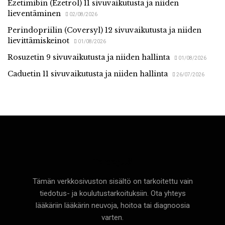
Ezetimibin (Ezetrol) 11 sivuvaikutusta ja niiden
lieventäminen
02/08/2026
Perindopriilin (Coversyl) 12 sivuvaikutusta ja niiden
lievittämiskeinot
01/08/2026
Rosuzetin 9 sivuvaikutusta ja niiden hallinta
01/08/2026
Caduetin 11 sivuvaikutusta ja niiden hallinta
26/07/2026
Terveyttä
Tämän verkkosivuston sisältö on tarkoitettu vain
tiedotus- ja koulutustarkoituksiin. Ota yhteys
lääkäriin lääkärin neuvoja, hoitoa tai diagnoosia
varten.