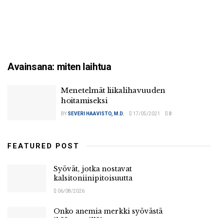
Avainsana:
miten laihtua
Menetelmät liikalihavuuden
hoitamiseksi
BY
SEVERI HAAVISTO, M.D.
17/05/2021
0
FEATURED POST
Syövät, jotka nostavat
kalsitoniinipitoisuutta
06/08/2026
Onko anemia merkki syövästä