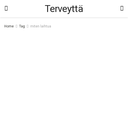
Terveyttä
Home
Tag
miten laihtua