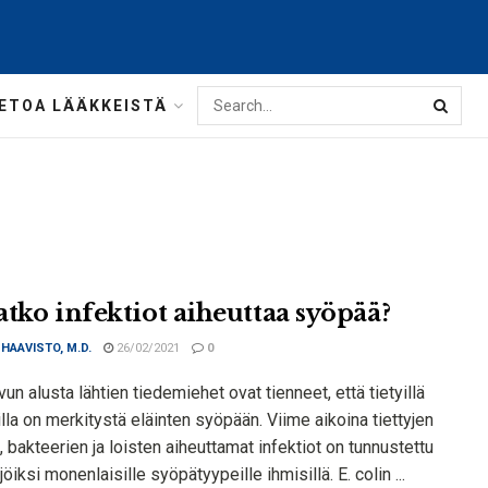
IETOA LÄÄKKEISTÄ
atko infektiot aiheuttaa syöpää?
 HAAVISTO, M.D.
26/02/2021
0
un alusta lähtien tiedemiehet ovat tienneet, että tietyillä
illa on merkitystä eläinten syöpään. Viime aikoina tiettyjen
, bakteerien ja loisten aiheuttamat infektiot on tunnustettu
ijöiksi monenlaisille syöpätyypeille ihmisillä. E. colin ...