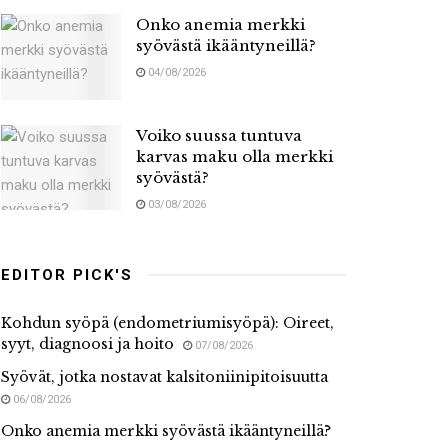
Onko anemia merkki
syövästä ikääntyneillä?
04/08/2026
Voiko suussa tuntuva
karvas maku olla merkki
syövästä?
03/08/2026
EDITOR PICK'S
Kohdun syöpä (endometriumisyöpä): Oireet,
syyt, diagnoosi ja hoito
07/08/2026
Syövät, jotka nostavat kalsitoniinipitoisuutta
06/08/2026
Onko anemia merkki syövästä ikääntyneillä?