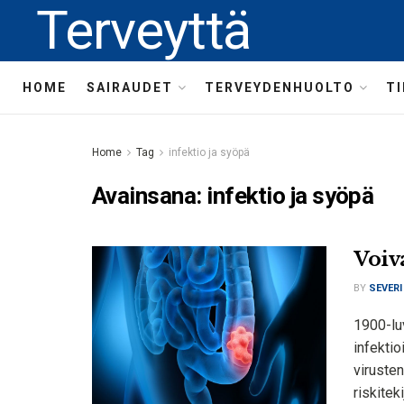
Terveyttä
HOME
SAIRAUDET
TERVEYDENHUOLTO
T
Home
Tag
infektio ja syöpä
Avainsana:
infektio ja syöpä
Voiv
BY
SEVERI
1900-luv
infektio
virusten
riskitek