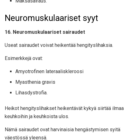
Maksasairaus.
Neuromuskulaariset syyt
16. Neuromuskulaariset sairaudet
Useat sairaudet voivat heikentää hengityslihaksia.
Esimerkkejä ovat:
Amyotrofinen lateraaliskleroosi
Myasthenia gravis
Lihasdystrofia.
Heikot hengityslihakset heikentävät kykyä siirtää ilmaa
keuhkoihin ja keuhkoista ulos.
Nämä sairaudet ovat harvinaisia hengästymisen syitä
väestössä yleensä.