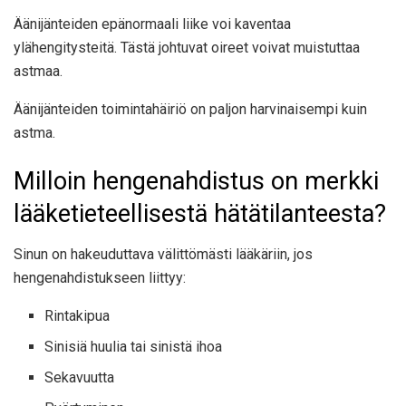
Äänijänteiden epänormaali liike voi kaventaa
ylähengitysteitä. Tästä johtuvat oireet voivat muistuttaa
astmaa.
Äänijänteiden toimintahäiriö on paljon harvinaisempi kuin
astma.
Milloin hengenahdistus on merkki
lääketieteellisestä hätätilanteesta?
Sinun on hakeuduttava välittömästi lääkäriin, jos
hengenahdistukseen liittyy:
Rintakipua
Sinisiä huulia tai sinistä ihoa
Sekavuutta