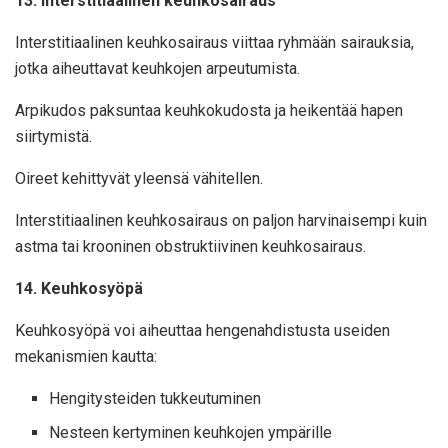
13. Interstitiaalinen keuhkosairaus
Interstitiaalinen keuhkosairaus viittaa ryhmään sairauksia,
jotka aiheuttavat keuhkojen arpeutumista.
Arpikudos paksuntaa keuhkokudosta ja heikentää hapen
siirtymistä.
Oireet kehittyvät yleensä vähitellen.
Interstitiaalinen keuhkosairaus on paljon harvinaisempi kuin
astma tai krooninen obstruktiivinen keuhkosairaus.
14. Keuhkosyöpä
Keuhkosyöpä voi aiheuttaa hengenahdistusta useiden
mekanismien kautta:
Hengitysteiden tukkeutuminen
Nesteen kertyminen keuhkojen ympärille