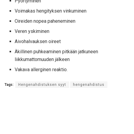
Pyörtyminen
Voimakas hengityksen vinkuminen
Oireiden nopea paheneminen
Veren yskiminen
Aivohalvauksen oireet
Äkillinen puhkeaminen pitkään jatkuneen
liikkumattomuuden jälkeen
Vakava allerginen reaktio.
Tags:
Hengenahdistuksen syyt
hengenahdistus