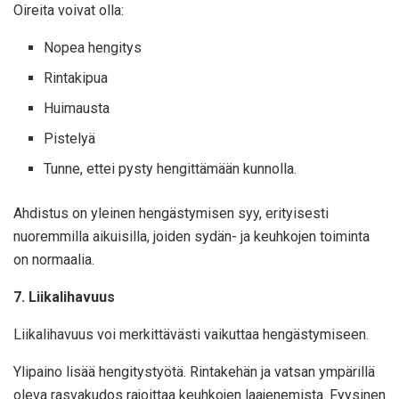
Oireita voivat olla:
Nopea hengitys
Rintakipua
Huimausta
Pistelyä
Tunne, ettei pysty hengittämään kunnolla.
Ahdistus on yleinen hengästymisen syy, erityisesti
nuoremmilla aikuisilla, joiden sydän- ja keuhkojen toiminta
on normaalia.
7. Liikalihavuus
Liikalihavuus voi merkittävästi vaikuttaa hengästymiseen.
Ylipaino lisää hengitystyötä. Rintakehän ja vatsan ympärillä
oleva rasvakudos rajoittaa keuhkojen laajenemista. Fyysinen