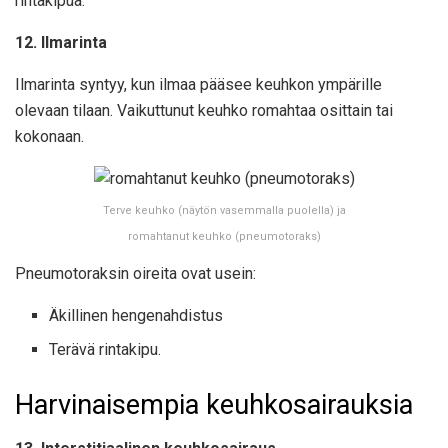
rintakipua.
12. Ilmarinta
Ilmarinta syntyy, kun ilmaa pääsee keuhkon ympärille
olevaan tilaan. Vaikuttunut keuhko romahtaa osittain tai
kokonaan.
Terve keuhko (näytön vasemmalla puolella) ja
romahtanut keuhko (pneumotoraks)
Pneumotoraksin oireita ovat usein:
Äkillinen hengenahdistus
Terävä rintakipu.
Harvinaisempia keuhkosairauksia