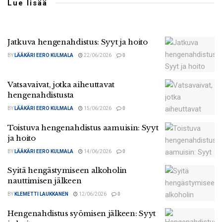
Lue lisää
Jatkuva hengenahdistus: Syyt ja hoito
BY
LÄÄKÄRI EERO KULMALA
22/06/2026
0
Vatsavaivat, jotka aiheuttavat
hengenahdistusta
BY
LÄÄKÄRI EERO KULMALA
15/06/2026
0
Toistuva hengenahdistus aamuisin: Syyt
ja hoito
BY
LÄÄKÄRI EERO KULMALA
14/06/2026
0
Syitä hengästymiseen alkoholin
nauttimisen jälkeen
BY
KLEMETTI LAUKKANEN
12/06/2026
0
Hengenahdistus syömisen jälkeen: Syyt