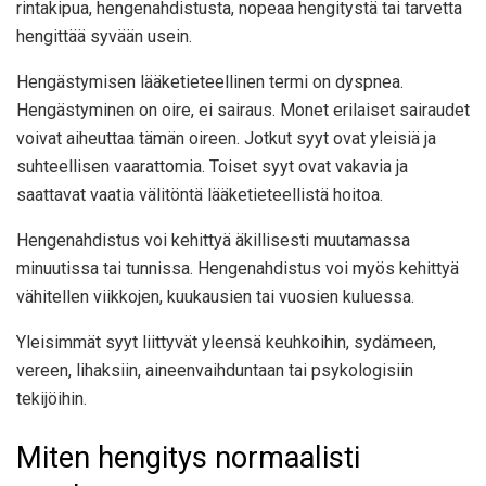
rintakipua, hengenahdistusta, nopeaa hengitystä tai tarvetta
hengittää syvään usein.
Hengästymisen lääketieteellinen termi on dyspnea.
Hengästyminen on oire, ei sairaus. Monet erilaiset sairaudet
voivat aiheuttaa tämän oireen. Jotkut syyt ovat yleisiä ja
suhteellisen vaarattomia. Toiset syyt ovat vakavia ja
saattavat vaatia välitöntä lääketieteellistä hoitoa.
Hengenahdistus voi kehittyä äkillisesti muutamassa
minuutissa tai tunnissa. Hengenahdistus voi myös kehittyä
vähitellen viikkojen, kuukausien tai vuosien kuluessa.
Yleisimmät syyt liittyvät yleensä keuhkoihin, sydämeen,
vereen, lihaksiin, aineenvaihduntaan tai psykologisiin
tekijöihin.
Miten hengitys normaalisti