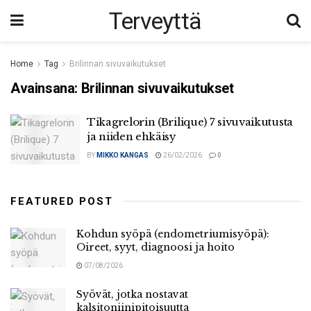
Terveyttä
Home
Tag
Brilinnan sivuvaikutukset
Avainsana:
Brilinnan sivuvaikutukset
Tikagrelorin (Brilique) 7 sivuvaikutusta
ja niiden ehkäisy
BY
MIKKO KANGAS
26/02/2026
0
FEATURED POST
Kohdun syöpä (endometriumisyöpä):
Oireet, syyt, diagnoosi ja hoito
07/08/2026
Syövät, jotka nostavat
kalsitoniinipitoisuutta