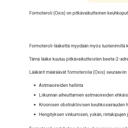
Formoteroli (Oxis) on pitkävaikutteinen keuhkoputk
Formoteroli-lääkettä myydään myös tuotenimillä 
Tämä lääke kuuluu pitkävaikutteisten beeta-2-adr
Lääkärit määräävät formoterolia (Oxis) seuraaviin t
Astmaoireiden hallinta
Liikunnan aiheuttamien astmaoireiden ehkäi
Kroonisen obstruktiivisen keuhkosairauden 
Hengityksen vinkumisen, yskän, rintakipujen 