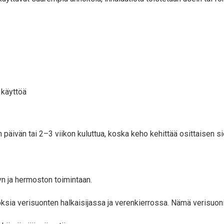
 käyttöä
äivän tai 2–3 viikon kuluttua, koska keho kehittää osittaisen s
yn ja hermoston toimintaan.
oksia verisuonten halkaisijassa ja verenkierrossa. Nämä verisuon