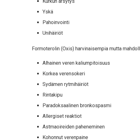
Kurkun ärsytys
Yskä
Pahoinvointi
Unihäiriöt
Formoterolin (Oxis) harvinaisempia mutta mahdolli
Alhainen veren kaliumpitoisuus
Korkea verensokeri
Sydämen rytmihäiriöt
Rintakipu
Paradoksaalinen bronkospasmi
Allergiset reaktiot
Astmaoireiden paheneminen
Kohonnut verenpaine