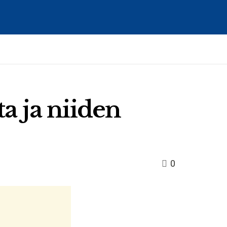
a ja niiden
0