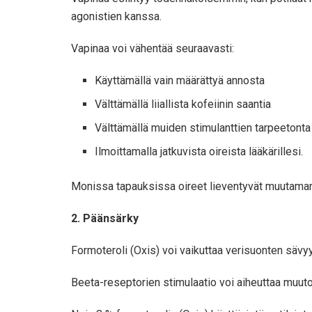
agonistien kanssa.
Vapinaa voi vähentää seuraavasti:
Käyttämällä vain määrättyä annosta
Välttämällä liiallista kofeiinin saantia
Välttämällä muiden stimulanttien tarpeetonta
Ilmoittamalla jatkuvista oireista lääkärillesi.
Monissa tapauksissa oireet lieventyvät muutaman p
2. Päänsärky
Formoteroli (Oxis) voi vaikuttaa verisuonten sävy
Beeta-reseptorien stimulaatio voi aiheuttaa muut