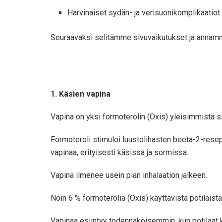
Harvinaiset sydän- ja verisuonikomplikaatiot.
Seuraavaksi selitämme sivuvaikutukset ja annamme
1. Käsien vapina
Vapina on yksi formoterolin (Oxis) yleisimmistä s
Formoteroli stimuloi luustolihasten beeta-2-resep
vapinaa, erityisesti käsissä ja sormissa.
Vapina ilmenee usein pian inhalaation jälkeen.
Noin 6 % formoterolia (Oxis) käyttävistä potilaist
Vapinaa esiintyy todennäköisemmin, kun potilaat k