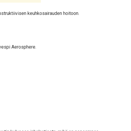
obstruktiivisen keuhkosairauden hoitoon.
evespi Aerosphere.