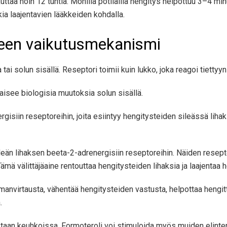
uttaa noin 12 tuntia. Monilla potilailla hengitys helpottuu 3–4 m
a laajentavien lääkkeiden kohdalla.
keen vaikutusmekanismi
 tai solun sisällä. Reseptori toimii kuin lukko, joka reagoi tiettyy
kaisee biologisia muutoksia solun sisällä.
isiin reseptoreihin, joita esiintyy hengitysteiden sileässä liha
ileän lihaksen beeta-2-adrenergisiin reseptoreihin. Näiden resept
mä välittäjäaine rentouttaa hengitysteiden lihaksia ja laajentaa h
manvirtausta, vähentää hengitysteiden vastusta, helpottaa hengi
.
taan keuhkoissa. Formoteroli voi stimuloida myös muiden elinten