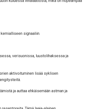
inuutin kuluessa inhalaatiosta, mikä on nopeampaa
n kemialliseen signaaliin.
ksessa, verisuonissa, luustolihaksessa ja
orien aktivoituminen lisää syklisen
engitysteitä.
ttämistä ja auttaa ehkäisemään astman ja
 reseptoreita. Tämä laaja-alainen