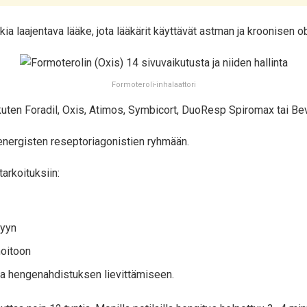
ia laajentava lääke, jota lääkärit käyttävät astman ja kroonisen 
Formoteroli-inhalaattori
kuten Foradil, Oxis, Atimos, Symbicort, DuoResp Spiromax tai B
energisten reseptoriagonistien ryhmään.
arkoituksiin:
syyn
hoitoon
ja hengenahdistuksen lievittämiseen.