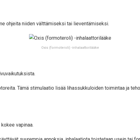
 ohjeita niiden välttämiseksi tai lieventämiseksi.
Oxis (formoteroli) -inhalaattorilääke
ivuvaikutuksista.
toreita. Tämä stimulaatio lisää lihassukkuloiden toimintaa ja teh
a kokee vapinaa.
äyttävät suurempia annoksia, inhalaatiota toistetaan usein tai 