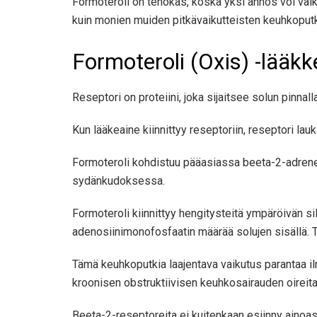
Formoteroli on tehokas, koska yksi annos voi vaik
kuin monien muiden pitkävaikutteisten keuhkoputki
Formoteroli (Oxis) -lääk
Reseptori on proteiini, joka sijaitsee solun pinnalla
Kun lääkeaine kiinnittyy reseptoriin, reseptori lau
Formoteroli kohdistuu pääasiassa beeta-2-adrenerg
sydänkudoksessa.
Formoteroli kiinnittyy hengitysteitä ympäröivän s
adenosiinimonofosfaatin määrää solujen sisällä. Tä
Tämä keuhkoputkia laajentava vaikutus parantaa il
kroonisen obstruktiivisen keuhkosairauden oireita
Beeta-2-reseptoreita ei kuitenkaan esiinny ainoas