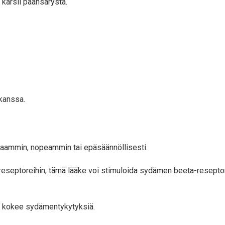
 kärsii päänsärystä.
 kanssa.
aammin, nopeammin tai epäsäännöllisesti.
reseptoreihin, tämä lääke voi stimuloida sydämen beeta-resepto
ta kokee sydämentykytyksiä.