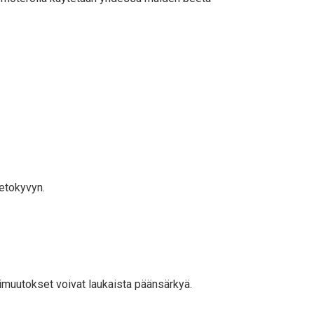
ietokyvyn.
imuutokset voivat laukaista päänsärkyä.