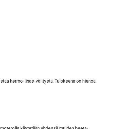
ostaa hermo-lihas-välitystä. Tuloksena on hienoa
formoterolia käytetään yhdessä muiden beeta-