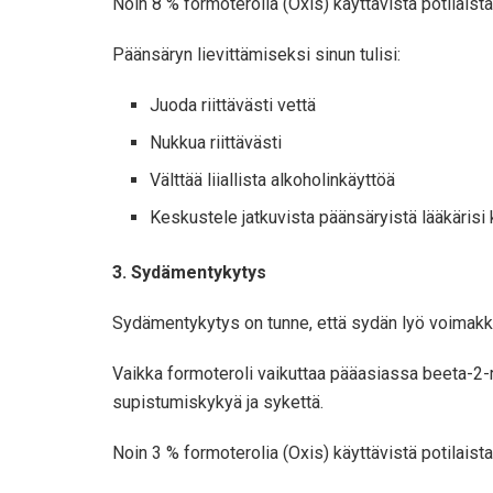
Noin 8 % formoterolia (Oxis) käyttävistä potilaista
Päänsäryn lievittämiseksi sinun tulisi:
Juoda riittävästi vettä
Nukkua riittävästi
Välttää liiallista alkoholinkäyttöä
Keskustele jatkuvista päänsäryistä lääkärisi
3. Sydämentykytys
Sydämentykytys on tunne, että sydän lyö voimakk
Vaikka formoteroli vaikuttaa pääasiassa beeta-2-
supistumiskykyä ja sykettä.
Noin 3 % formoterolia (Oxis) käyttävistä potilais