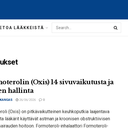
IETOA LÄÄKKEISTÄ
tukset
oterolin (Oxis) 14 sivuvaikutusta ja
en hallinta
 KANGAS
26/06/2026
0
oli (Oxis) on pitkävaikutteinen keuhkoputkia laajentava
ota lääkärit käyttävät astman ja kroonisen obstruktiivisen
airauden hoitoon. Formoteroli-inhalaattori Formoteroli-