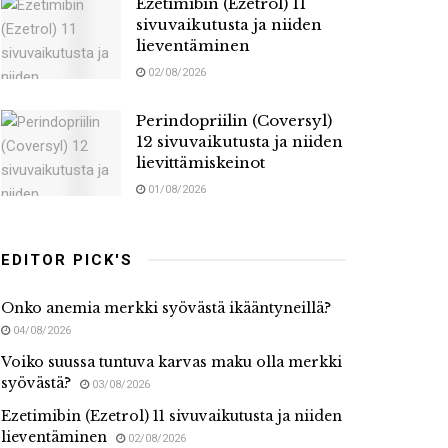
Ezetimibin (Ezetrol) 11
sivuvaikutusta ja niiden
lieventäminen
02/08/2026
Perindopriilin (Coversyl)
12 sivuvaikutusta ja niiden
lievittämiskeinot
01/08/2026
EDITOR PICK'S
Onko anemia merkki syövästä ikääntyneillä?
04/08/2026
Voiko suussa tuntuva karvas maku olla merkki
syövästä?
03/08/2026
Ezetimibin (Ezetrol) 11 sivuvaikutusta ja niiden
lieventäminen
02/08/2026