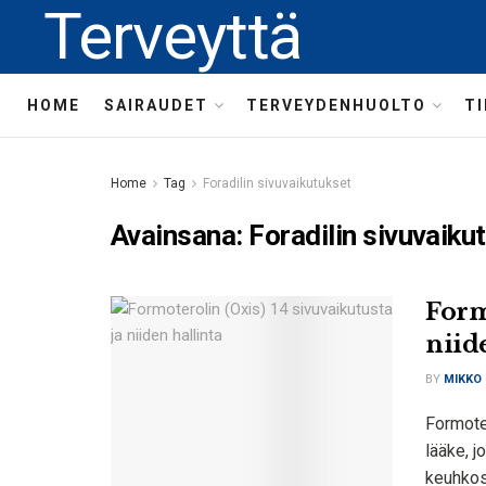
Terveyttä
HOME
SAIRAUDET
TERVEYDENHUOLTO
T
Home
Tag
Foradilin sivuvaikutukset
Avainsana:
Foradilin sivuvaiku
Form
niid
BY
MIKKO
Formoter
lääke, j
keuhkos