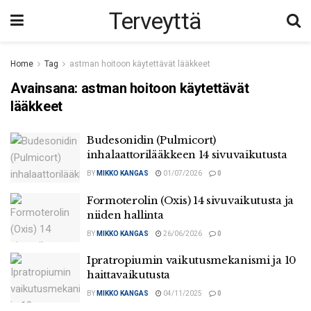
Terveyttä
Home
Tag
astman hoitoon käytettävät lääkkeet
Avainsana:
astman hoitoon käytettävät
lääkkeet
Budesonidin (Pulmicort)
inhalaattorilääkkeen 14 sivuvaikutusta
BY
MIKKO KANGAS
01/07/2026
0
Formoterolin (Oxis) 14 sivuvaikutusta ja
niiden hallinta
BY
MIKKO KANGAS
26/06/2026
0
Ipratropiumin vaikutusmekanismi ja 10
haittavaikutusta
BY
MIKKO KANGAS
04/11/2025
0