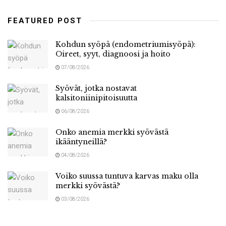
FEATURED POST
Kohdun syöpä (endometriumisyöpä):
Oireet, syyt, diagnoosi ja hoito
07/08/2026
Syövät, jotka nostavat
kalsitoniinipitoisuutta
06/08/2026
Onko anemia merkki syövästä
ikääntyneillä?
04/08/2026
Voiko suussa tuntuva karvas maku olla
merkki syövästä?
03/08/2026