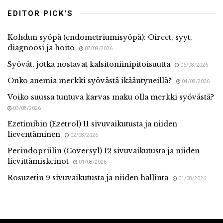
EDITOR PICK'S
Kohdun syöpä (endometriumisyöpä): Oireet, syyt,
diagnoosi ja hoito
07/08/2026
Syövät, jotka nostavat kalsitoniinipitoisuutta
06/08/2026
Onko anemia merkki syövästä ikääntyneillä?
04/08/2026
Voiko suussa tuntuva karvas maku olla merkki syövästä?
03/08/2026
Ezetimibin (Ezetrol) 11 sivuvaikutusta ja niiden
lieventäminen
02/08/2026
Perindopriilin (Coversyl) 12 sivuvaikutusta ja niiden
lievittämiskeinot
01/08/2026
Rosuzetin 9 sivuvaikutusta ja niiden hallinta
01/08/2026